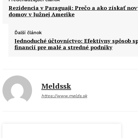
Rezidencia v Paraguaji: Prečo a ako získať nov
domov v Južnej Amerike
Ďalší článok
Jednoduché účtovníctvo: Efektívny spôsob s
financií pre malé a stredné podniky
Meldssk
https://www.melds.sk