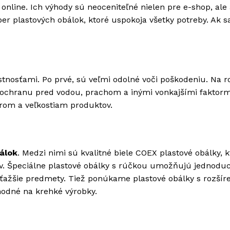
nline. Ich výhody sú neoceniteľné nielen pre e-shop, ale 
er plastových obálok, ktoré uspokoja všetky potreby. Ak s
tnosťami. Po prvé, sú veľmi odolné voči poškodeniu. Na r
u ochranu pred vodou, prachom a inými vonkajšími faktorm
arom a veľkostiam produktov.
álok
. Medzi nimi sú kvalitné biele COEX plastové obálky, 
v. Špeciálne plastové obálky s rúčkou umožňujú jednodu
 ťažšie predmety. Tiež ponúkame plastové obálky s rozší
hodné na krehké výrobky.