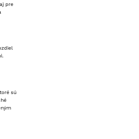
aj pre
a
ozdiel
i.
ktoré sú
ché
reným