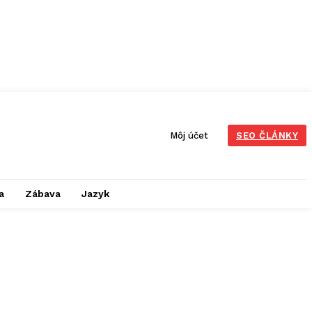
Môj účet
SEO ČLÁNKY
a
Zábava
Jazyk