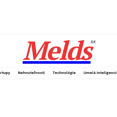
Melds
SK
artupy
Nehnuteľnosti
Technológie
Umelá inteligenci