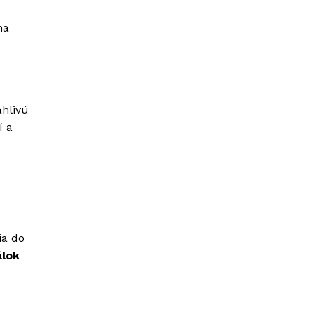
na
hlivú
í a
ia do
álok