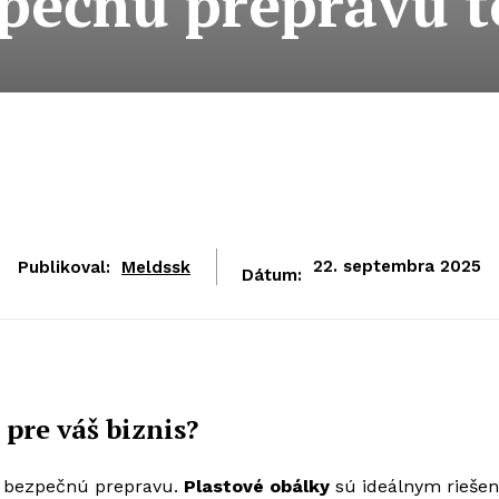
zpečnú prepravu t
Publikoval:
Meldssk
22. septembra 2025
Dátum:
pre váš biznis?
 a bezpečnú prepravu.
Plastové obálky
sú ideálnym rieše