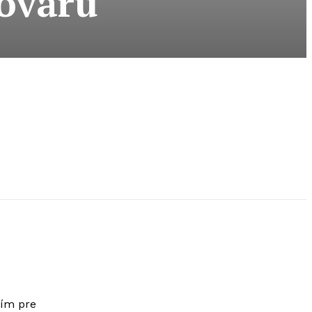
ovaru
ním pre