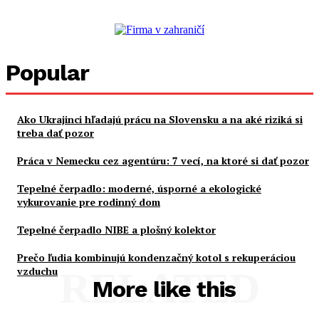
Popular
Ako Ukrajinci hľadajú prácu na Slovensku a na aké riziká si
treba dať pozor
Práca v Nemecku cez agentúru: 7 vecí, na ktoré si dať pozor
Tepelné čerpadlo: moderné, úsporné a ekologické
vykurovanie pre rodinný dom
Tepelné čerpadlo NIBE a plošný kolektor
Prečo ľudia kombinujú kondenzačný kotol s rekuperáciou
vzduchu
RELATED
More like this