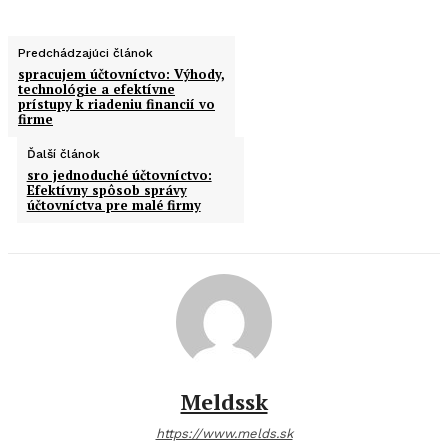
Predchádzajúci článok
spracujem účtovníctvo: Výhody,
technológie a efektívne
prístupy k riadeniu financií vo
firme
Ďalší článok
sro jednoduché účtovníctvo:
Efektívny spôsob správy
účtovníctva pre malé firmy
Meldssk
https://www.melds.sk