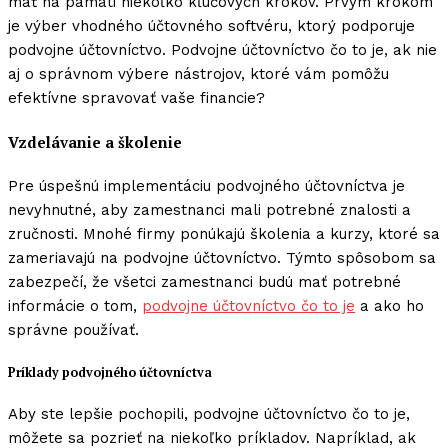
mať na pamäti niekoľko kľúčových krokov. Prvým krokom
je výber vhodného účtovného softvéru, ktorý podporuje
podvojne účtovníctvo. Podvojne účtovníctvo čo to je, ak nie
aj o správnom výbere nástrojov, ktoré vám pomôžu
efektívne spravovať vaše financie?
Vzdelávanie a školenie
Pre úspešnú implementáciu podvojného účtovníctva je
nevyhnutné, aby zamestnanci mali potrebné znalosti a
zručnosti. Mnohé firmy ponúkajú školenia a kurzy, ktoré sa
zameriavajú na podvojne účtovníctvo. Týmto spôsobom sa
zabezpečí, že všetci zamestnanci budú mať potrebné
informácie o tom,
podvojne účtovníctvo čo to je
a ako ho
správne používať.
Príklady podvojného účtovníctva
Aby ste lepšie pochopili, podvojne účtovníctvo čo to je,
môžete sa pozrieť na niekoľko príkladov. Napríklad, ak