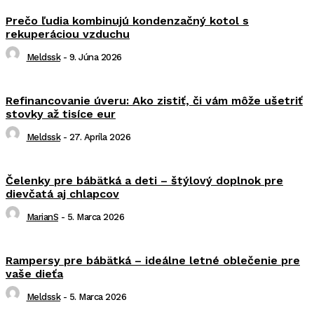
Prečo ľudia kombinujú kondenzačný kotol s
rekuperáciou vzduchu
Meldssk
-
9. Júna 2026
Refinancovanie úveru: Ako zistiť, či vám môže ušetriť
stovky až tisíce eur
Meldssk
-
27. Apríla 2026
Čelenky pre bábätká a deti – štýlový doplnok pre
dievčatá aj chlapcov
MarianS
-
5. Marca 2026
Rampersy pre bábätká – ideálne letné oblečenie pre
vaše dieťa
Meldssk
-
5. Marca 2026