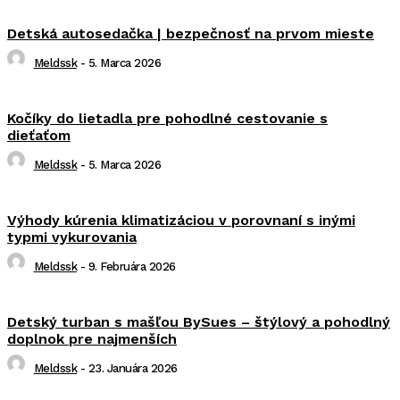
Detská autosedačka | bezpečnosť na prvom mieste
Meldssk
-
5. Marca 2026
Kočíky do lietadla pre pohodlné cestovanie s
dieťaťom
Meldssk
-
5. Marca 2026
Výhody kúrenia klimatizáciou v porovnaní s inými
typmi vykurovania
Meldssk
-
9. Februára 2026
Detský turban s mašľou BySues – štýlový a pohodlný
doplnok pre najmenších
Meldssk
-
23. Januára 2026