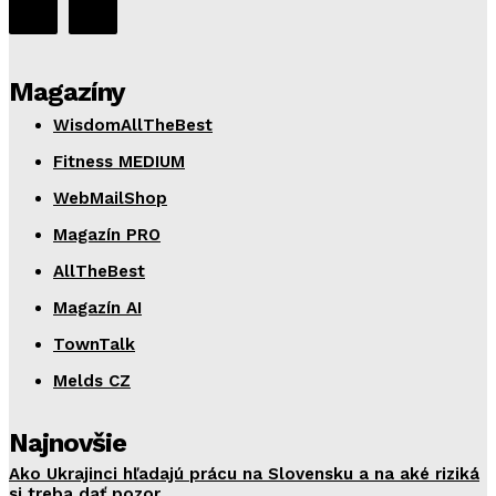
Magazíny
WisdomAllTheBest
Fitness MEDIUM
WebMailShop
Magazín PRO
AllTheBest
Magazín AI
TownTalk
Melds CZ
Najnovšie
Ako Ukrajinci hľadajú prácu na Slovensku a na aké riziká
si treba dať pozor