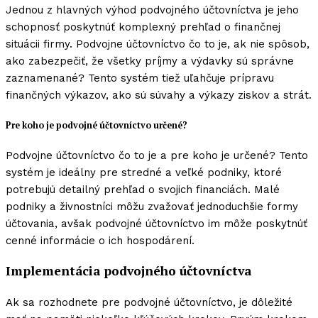
Jednou z hlavných výhod podvojného účtovníctva je jeho
schopnosť poskytnúť komplexný prehľad o finančnej
situácii firmy. Podvojne účtovníctvo čo to je, ak nie spôsob,
ako zabezpečiť, že všetky príjmy a výdavky sú správne
zaznamenané? Tento systém tiež uľahčuje prípravu
finančných výkazov, ako sú súvahy a výkazy ziskov a strát.
Pre koho je podvojné účtovníctvo určené?
Podvojne účtovníctvo čo to je a pre koho je určené? Tento
systém je ideálny pre stredné a veľké podniky, ktoré
potrebujú detailný prehľad o svojich financiách. Malé
podniky a živnostníci môžu zvažovať jednoduchšie formy
účtovania, avšak podvojné účtovníctvo im môže poskytnúť
cenné informácie o ich hospodárení.
Implementácia podvojného účtovníctva
Ak sa rozhodnete pre podvojné účtovníctvo, je dôležité