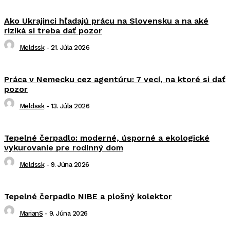
Ako Ukrajinci hľadajú prácu na Slovensku a na aké
riziká si treba dať pozor
Meldssk
-
21. Júla 2026
Práca v Nemecku cez agentúru: 7 vecí, na ktoré si dať
pozor
Meldssk
-
13. Júla 2026
Tepelné čerpadlo: moderné, úsporné a ekologické
vykurovanie pre rodinný dom
Meldssk
-
9. Júna 2026
Tepelné čerpadlo NIBE a plošný kolektor
MarianS
-
9. Júna 2026