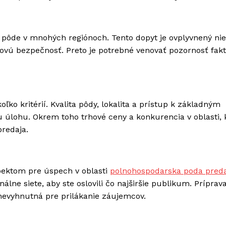
 pôde v mnohých regiónoch. Tento dopyt je ovplyvnený nie
novú bezpečnosť. Preto je potrebné venovať pozornosť fak
oľko kritérií. Kvalita pôdy, lokalita a prístup k základným
u úlohu. Okrem toho trhové ceny a konkurencia v oblasti, 
redaja.
pektom pre úspech v oblasti
polnohospodarska poda preda
nálne siete, aby ste oslovili čo najširšie publikum. Príprav
 nevyhnutná pre prilákanie záujemcov.