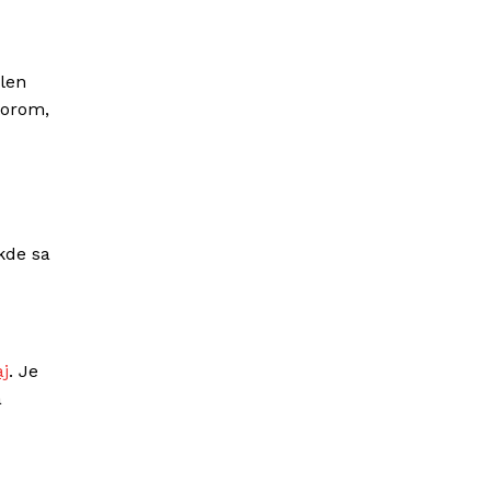
len
torom,
kde sa
j
. Je
a