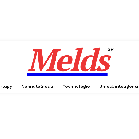
Melds
SK
artupy
Nehnuteľnosti
Technológie
Umelá inteligenci