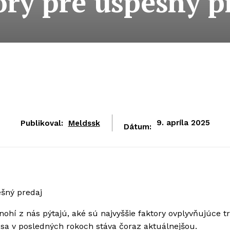
ory pre úspešný p
Publikoval:
Meldssk
9. apríla 2025
Dátum:
ešný predaj
ohí z nás pýtajú, aké sú najvyššie faktory ovplyvňujúce tr
á sa v posledných rokoch stáva čoraz aktuálnejšou.