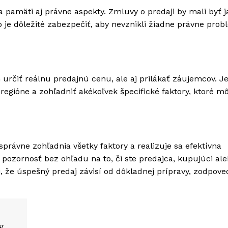
 pamäti aj právne aspekty. Zmluvy o predaji by mali byť j
je dôležité zabezpečiť, aby nevznikli žiadne právne prob
určiť reálnu predajnú cenu, ale aj prilákať záujemcov. J
egióne a zohľadniť akékoľvek špecifické faktory, ktoré m
právne zohľadnia všetky faktory a realizuje sa efektívna
 pozornosť bez ohľadu na to, či ste predajca, kupujúci ale
i, že úspešný predaj závisí od dôkladnej prípravy, zodpov
y