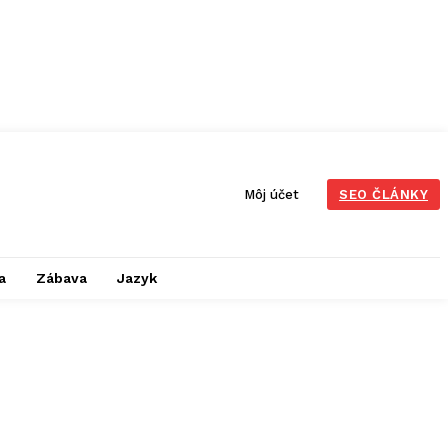
Môj účet
SEO ČLÁNKY
a
Zábava
Jazyk