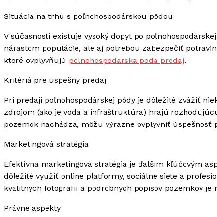
Situácia na trhu s poľnohospodárskou pôdou
V súčasnosti existuje vysoký dopyt po poľnohospodárskej
nárastom populácie, ale aj potrebou zabezpečiť potravi
ktoré ovplyvňujú
polnohospodarska poda predaj
.
Kritériá pre úspešný predaj
Pri predaji poľnohospodárskej pôdy je dôležité zvážiť niek
zdrojom (ako je voda a infraštruktúra) hrajú rozhodujúc
pozemok nachádza, môžu výrazne ovplyvniť úspešnosť p
Marketingová stratégia
Efektívna marketingová stratégia je ďalším kľúčovým as
dôležité využiť online platformy, sociálne siete a profesio
kvalitných fotografií a podrobných popisov pozemkov je
Právne aspekty