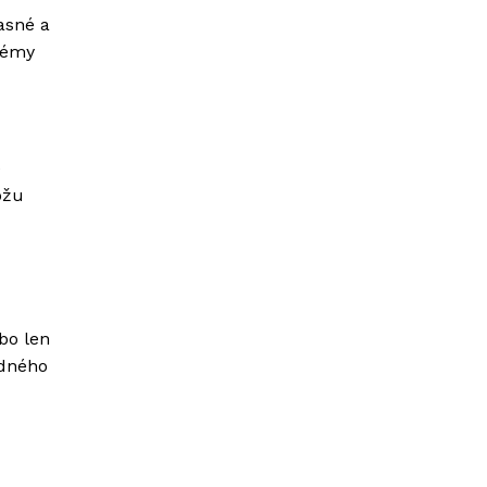
asné a
lémy
e
ôžu
bo len
edného