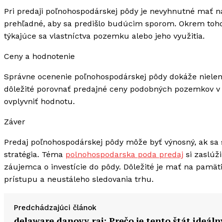
Pri predaji poľnohospodárskej pôdy je nevyhnutné mať na
prehľadné, aby sa predišlo budúcim sporom. Okrem toho 
týkajúce sa vlastníctva pozemku alebo jeho využitia.
Ceny a hodnotenie
Správne ocenenie poľnohospodárskej pôdy dokáže nielen 
dôležité porovnať predajné ceny podobných pozemkov v r
ovplyvniť hodnotu.
Záver
Predaj poľnohospodárskej pôdy môže byť výnosný, ak sa s
stratégia. Téma
polnohospodarska poda predaj
si zaslúži
záujemca o investície do pôdy. Dôležité je mať na pamät
prístupu a neustáleho sledovania trhu.
Predchádzajúci článok
delaware danovy raj: Prečo je tento štát ideáln