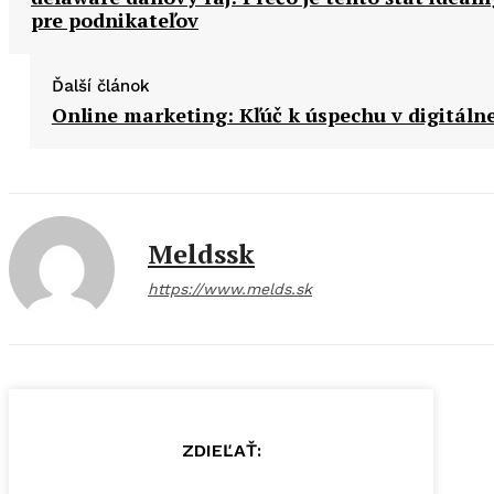
pre podnikateľov
Ďalší článok
Online marketing: Kľúč k úspechu v digitálne
Meldssk
https://www.melds.sk
ZDIEĽAŤ: