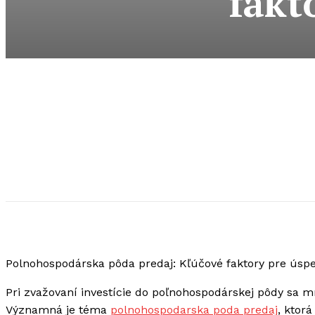
fakt
Polnohospodárska pôda predaj: Kľúčové faktory pre úsp
Pri zvažovaní investície do poľnohospodárskej pôdy sa mn
Významná je téma
polnohospodarska poda predaj
, ktor