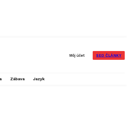
SEO ČLÁNKY
Môj účet
a
Zábava
Jazyk