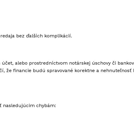
daja bez ďalších komplikácií.
účet, alebo prostredníctvom notárskej úschovy či bankov
ečí, že financie budú spravované korektne a nehnuteľnosť
úť nasledujúcim chybám: