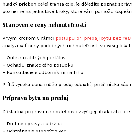
hladký priebeh celej transakcie, je dôležité poznať sprá
pozrieme na jednotlivé kroky, ktoré vám pomôžu úspešne 
Stanovenie ceny nehnuteľnosti
Prvým krokom v rámci
postupu pri predaji bytu bez real
analyzovať ceny podobných nehnuteľností vo vašej lokal
– Online realitných portálov
– Odhadu znaleckého posudku
– Konzultácie s odborníkmi na trhu
Príliš vysoká cena môže predaj oddialiť, príliš nízka vás 
Príprava bytu na predaj
Dôkladná príprava nehnuteľnosti zvýši jej atraktivitu pr
– Drobné opravy a údržba
– Odstránenie osobných vecí