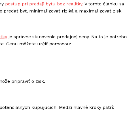
vny
postup pri predaji bytu bez realitky
. V tomto článku sa
predať byt, minimalizovať riziká a maximalizovať zisk.
itky
je správne stanovenie predajnej ceny. Na to je potreb
ite. Cenu môžete určiť pomocou:
môže pripraviť o zisk.
e potenciálnych kupujúcich. Medzi hlavné kroky patrí: