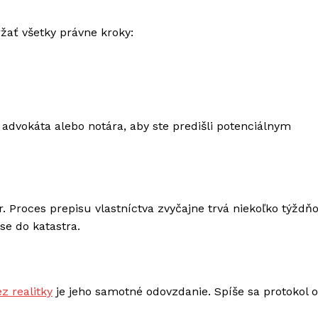
ržať všetky právne kroky:
advokáta alebo notára, aby ste predišli potenciálnym
 Proces prepisu vlastníctva zvyčajne trvá niekoľko týždňo
se do katastra.
z realitky
je jeho samotné odovzdanie. Spíše sa protokol o