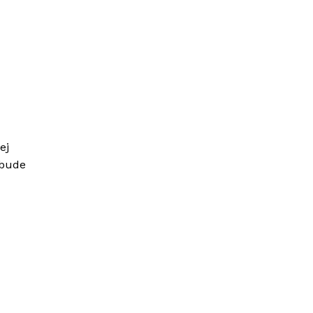
ej
 bude