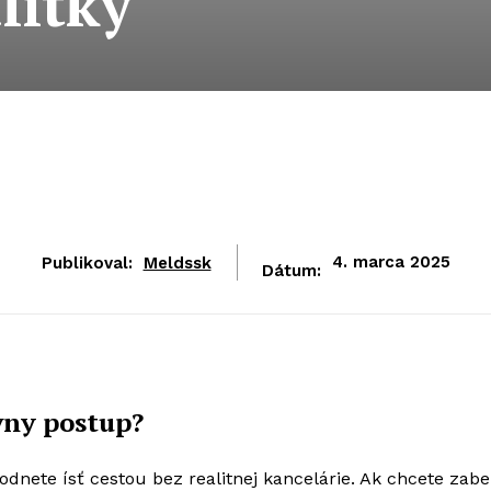
litky
Publikoval:
Meldssk
4. marca 2025
Dátum:
ávny postup?
dnete ísť cestou bez realitnej kancelárie. Ak chcete zabe