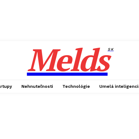
Melds
SK
artupy
Nehnuteľnosti
Technológie
Umelá inteligenci