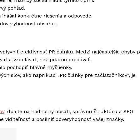
šné, mali by ste sa riadiť týmito tipmi:
rvý pohľad.
prinášal konkrétne riešenia a odpovede.
k dôveryhodnosť obsahu.
lyvniť efektívnosť PR článku. Medzi najčastejšie chyby pa
vať a vzdelávať, než priamo predávať.
hlo pochopiť hlavné myšlienky.
ch slov, ako napríklad „PR články pre začiatočníkov“, je
ov
, dbajte na hodnotný obsah, správnu štruktúru a SEO
 viditeľnosť a posilniť dôveryhodnosť vašej značky.