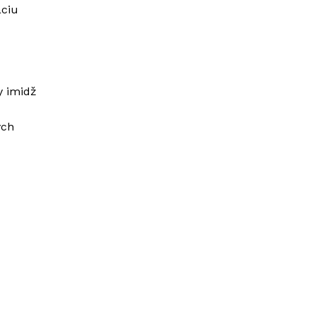
ciu
y imidž
ych