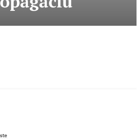
ropagáciu
ste