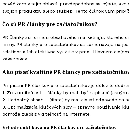
nováčikom v tejto oblasti, pravdepodobne sa pýtate, ako
svojich produktov alebo služieb. Tento článok vám priblí
Čo sú PR články pre začiatočníkov?
PR články sú formou obsahového marketingu, ktorého cie
firmy. PR články pre začiatočníkov sa zameriavajú na je
relations a ich efektívne využitie v praxi. Hlavným cieľ
zákazníkov.
Ako písať kvalitné PR články pre začiatočníko
Pri písaní PR článkov pre začiatočníkov je dôležité dodrž
1. Zrozumiteľnosť – články by mali byť napísané jasný
2. Hodnotný obsah – čitateľ by mal získať odpovede na sv
3. Optimalizácia kľúčových slov – správne používanie kľú
pomôže zlepšiť viditeľnosť na internete.
Výhody publikovania PR článkov pre začiatočníkov