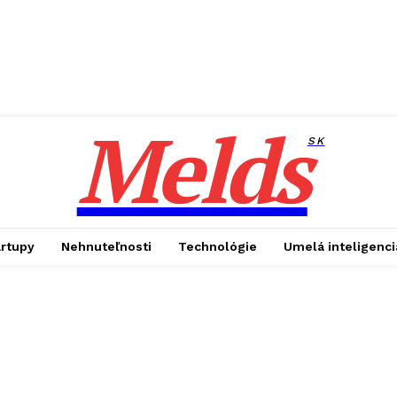
Melds
SK
artupy
Nehnuteľnosti
Technológie
Umelá inteligenci