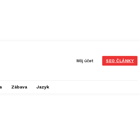
Môj účet
SEO ČLÁNKY
a
Zábava
Jazyk