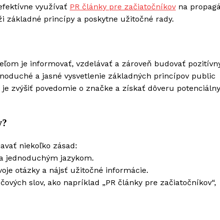
 efektívne využívať
PR články pre začiatočníkov
na propagá
ži základné princípy a poskytne užitočné rady.
ľom je informovať, vzdelávať a zároveň budovať pozitívn
dnoduché a jasné vysvetlenie základných princípov public
om je zvýšiť povedomie o značke a získať dôveru potenciáln
v?
iavať niekoľko zásad:
m a jednoduchým jazykom.
oje otázky a nájsť užitočné informácie.
čových slov, ako napríklad „PR články pre začiatočníkov“,