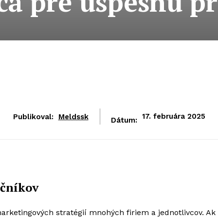
ca pre úspešnú p
Publikoval:
Meldssk
17. februára 2025
Dátum:
očníkov
arketingových stratégií mnohých firiem a jednotlivcov. Ak 