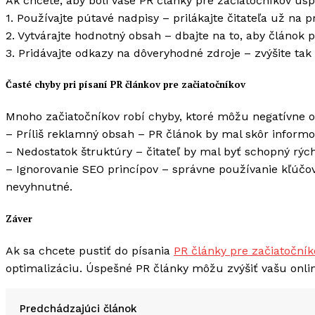
Ak chcete, aby boli vaše PR články pre začiatočníkov úspe
1. Používajte pútavé nadpisy – prilákajte čitateľa už na p
2. Vytvárajte hodnotný obsah – dbajte na to, aby článok 
3. Pridávajte odkazy na dôveryhodné zdroje – zvýšite ta
Časté chyby pri písaní PR článkov pre začiatočníkov
Mnoho začiatočníkov robí chyby, ktoré môžu negatívne ovp
– Príliš reklamný obsah – PR článok by mal skôr informo
– Nedostatok štruktúry – čitateľ by mal byť schopný rýc
– Ignorovanie SEO princípov – správne používanie kľúčový
nevyhnutné.
Záver
Ak sa chcete pustiť do písania
PR články pre začiatočník
optimalizáciu. Úspešné PR články môžu zvýšiť vašu online
Predchádzajúci článok