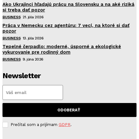
Ako Ukrajinci hľadajú prácu na Slovensku a na aké riziká
si treba dať pozor
BUSINESS
21. júla 2026
Práca v Nemecku cez agentúru: 7 vecí, na ktoré si dať
pozor
BUSINESS
13. júla 2026
Tepelné čerpadlo: moderné, úsporné a ekologické
vykurovanie pre rodinný dom
BUSINESS
9. júna 2026
Newsletter
ODOBERAŤ
Prečítal som a prijímam
GDPR
.