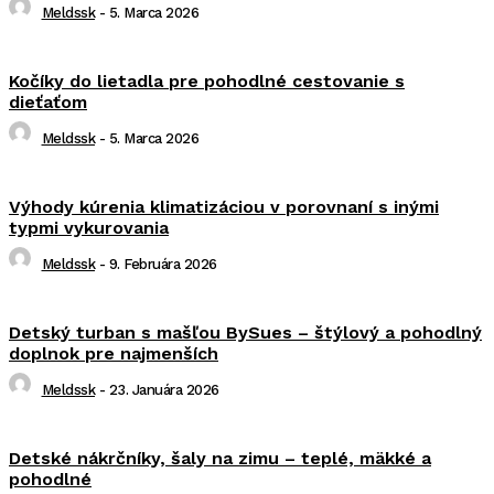
Meldssk
-
5. Marca 2026
Kočíky do lietadla pre pohodlné cestovanie s
dieťaťom
Meldssk
-
5. Marca 2026
Výhody kúrenia klimatizáciou v porovnaní s inými
typmi vykurovania
Meldssk
-
9. Februára 2026
Detský turban s mašľou BySues – štýlový a pohodlný
doplnok pre najmenších
Meldssk
-
23. Januára 2026
Detské nákrčníky, šaly na zimu – teplé, mäkké a
pohodlné