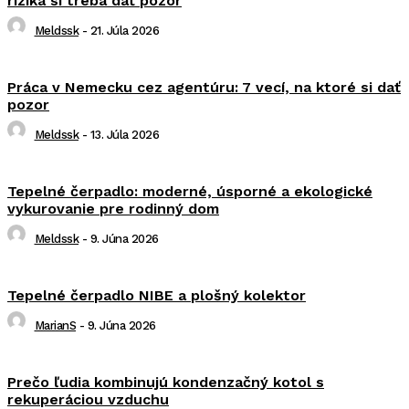
riziká si treba dať pozor
Meldssk
-
21. Júla 2026
Práca v Nemecku cez agentúru: 7 vecí, na ktoré si dať
pozor
Meldssk
-
13. Júla 2026
Tepelné čerpadlo: moderné, úsporné a ekologické
vykurovanie pre rodinný dom
Meldssk
-
9. Júna 2026
Tepelné čerpadlo NIBE a plošný kolektor
MarianS
-
9. Júna 2026
Prečo ľudia kombinujú kondenzačný kotol s
rekuperáciou vzduchu