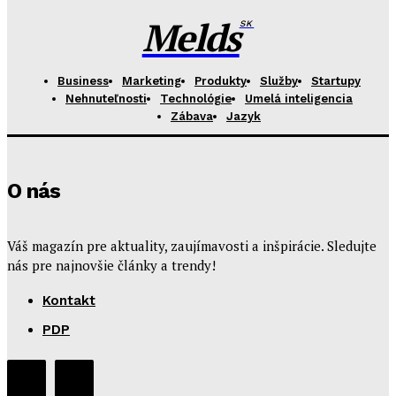
Melds
SK
Business
Marketing
Produkty
Služby
Startupy
Nehnuteľnosti
Technológie
Umelá inteligencia
Zábava
Jazyk
O nás
Váš magazín pre aktuality, zaujímavosti a inšpirácie. Sledujte
nás pre najnovšie články a trendy!
Kontakt
PDP