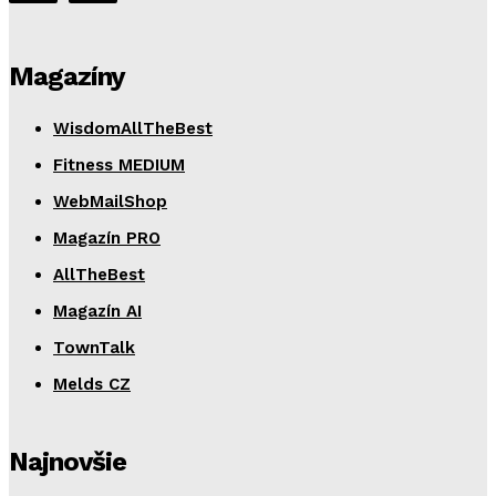
Magazíny
WisdomAllTheBest
Fitness MEDIUM
WebMailShop
Magazín PRO
AllTheBest
Magazín AI
TownTalk
Melds CZ
Najnovšie