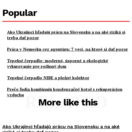
Popular
Ako Ukrajinci hľadajú prácu na Slovensku a na aké riziká si
treba dať pozor
Práca v Nemecku cez agentúru: 7 vecí, na ktoré si dať pozor
Tepelné čerpadlo: moderné, úsporné a ekologické
vykurovanie pre rodinný dom
Tepelné čerpadlo NIBE a plošný kolektor
Prečo ľudia kombinujú kondenzačný kotol s rekuperáciou
vzduchu
RELATED
More like this
Ako Ukrajinci hľadajú prácu na Slovensku a na aké