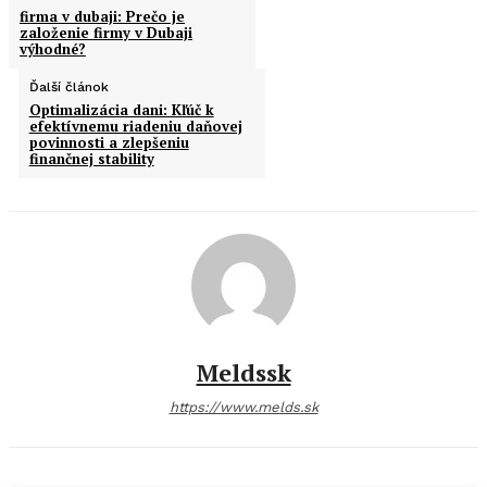
firma v dubaji: Prečo je
založenie firmy v Dubaji
výhodné?
Ďalší článok
Optimalizácia dani: Kľúč k
efektívnemu riadeniu daňovej
povinnosti a zlepšeniu
finančnej stability
Meldssk
https://www.melds.sk