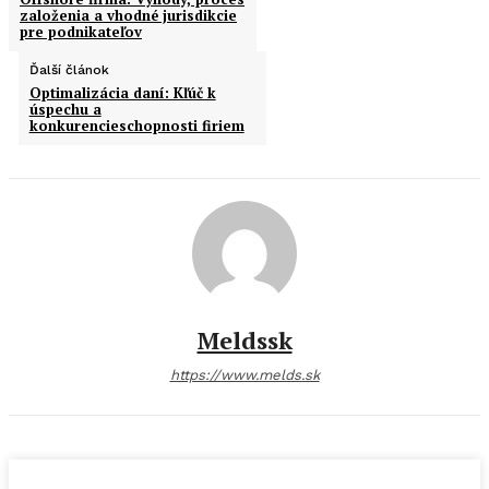
založenia a vhodné jurisdikcie
pre podnikateľov
Ďalší článok
Optimalizácia daní: Kľúč k
úspechu a
konkurencieschopnosti firiem
Meldssk
https://www.melds.sk