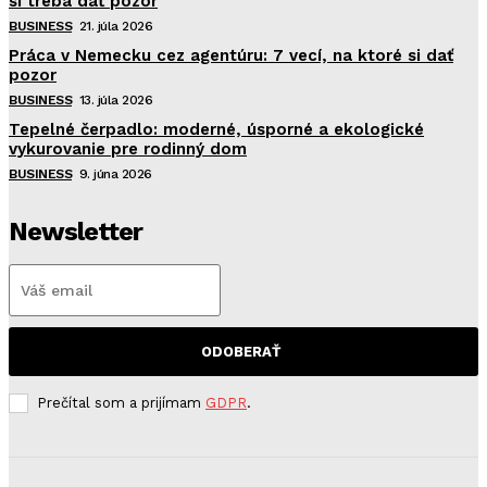
si treba dať pozor
BUSINESS
21. júla 2026
Práca v Nemecku cez agentúru: 7 vecí, na ktoré si dať
pozor
BUSINESS
13. júla 2026
Tepelné čerpadlo: moderné, úsporné a ekologické
vykurovanie pre rodinný dom
BUSINESS
9. júna 2026
Newsletter
ODOBERAŤ
Prečítal som a prijímam
GDPR
.