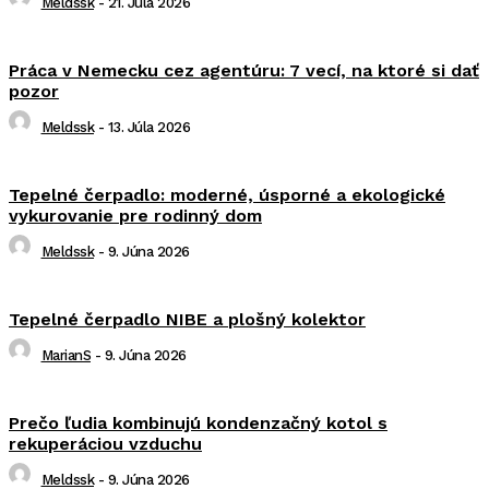
Meldssk
-
21. Júla 2026
Práca v Nemecku cez agentúru: 7 vecí, na ktoré si dať
pozor
Meldssk
-
13. Júla 2026
Tepelné čerpadlo: moderné, úsporné a ekologické
vykurovanie pre rodinný dom
Meldssk
-
9. Júna 2026
Tepelné čerpadlo NIBE a plošný kolektor
MarianS
-
9. Júna 2026
Prečo ľudia kombinujú kondenzačný kotol s
rekuperáciou vzduchu
Meldssk
-
9. Júna 2026