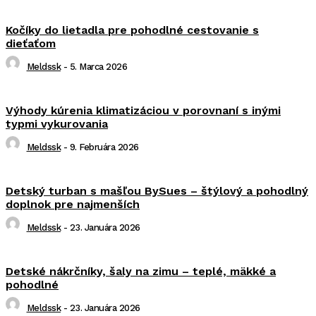
Kočíky do lietadla pre pohodlné cestovanie s
dieťaťom
Meldssk
-
5. Marca 2026
Výhody kúrenia klimatizáciou v porovnaní s inými
typmi vykurovania
Meldssk
-
9. Februára 2026
Detský turban s mašľou BySues – štýlový a pohodlný
doplnok pre najmenších
Meldssk
-
23. Januára 2026
Detské nákrčníky, šaly na zimu – teplé, mäkké a
pohodlné
Meldssk
-
23. Januára 2026