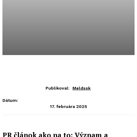
Publikoval:
Meldssk
Dátum:
17. februára 2025
PR článok ako na to: Význam a