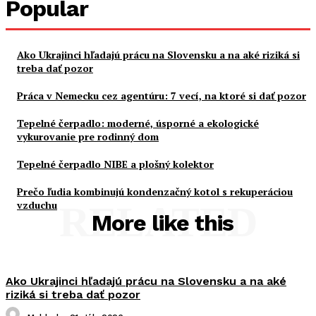
Popular
Ako Ukrajinci hľadajú prácu na Slovensku a na aké riziká si
treba dať pozor
Práca v Nemecku cez agentúru: 7 vecí, na ktoré si dať pozor
Tepelné čerpadlo: moderné, úsporné a ekologické
vykurovanie pre rodinný dom
Tepelné čerpadlo NIBE a plošný kolektor
Prečo ľudia kombinujú kondenzačný kotol s rekuperáciou
vzduchu
RELATED
More like this
Ako Ukrajinci hľadajú prácu na Slovensku a na aké
riziká si treba dať pozor