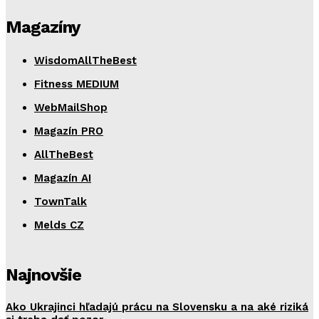
Magazíny
WisdomAllTheBest
Fitness MEDIUM
WebMailShop
Magazín PRO
AllTheBest
Magazín AI
TownTalk
Melds CZ
Najnovšie
Ako Ukrajinci hľadajú prácu na Slovensku a na aké riziká