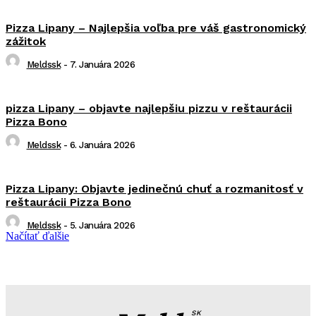
Pizza Lipany – Najlepšia voľba pre váš gastronomický
zážitok
Meldssk
-
7. Januára 2026
pizza Lipany – objavte najlepšiu pizzu v reštaurácii
Pizza Bono
Meldssk
-
6. Januára 2026
Pizza Lipany: Objavte jedinečnú chuť a rozmanitosť v
reštaurácii Pizza Bono
Meldssk
-
5. Januára 2026
Načítať ďalšie
SK