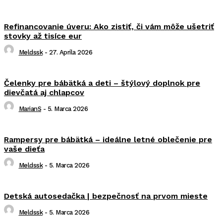
Refinancovanie úveru: Ako zistiť, či vám môže ušetriť
stovky až tisíce eur
Meldssk
-
27. Apríla 2026
Čelenky pre bábätká a deti – štýlový doplnok pre
dievčatá aj chlapcov
MarianS
-
5. Marca 2026
Rampersy pre bábätká – ideálne letné oblečenie pre
vaše dieťa
Meldssk
-
5. Marca 2026
Detská autosedačka | bezpečnosť na prvom mieste
Meldssk
-
5. Marca 2026