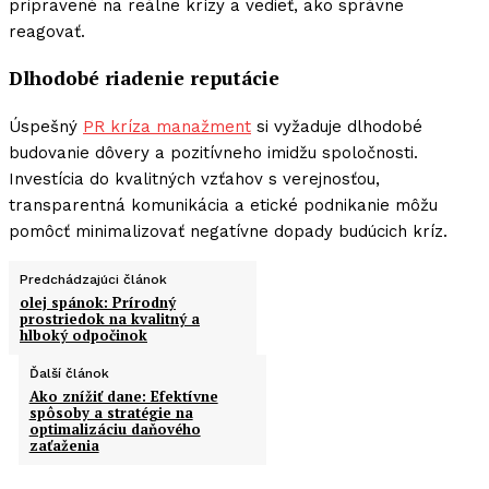
pripravené na reálne krízy a vedieť, ako správne
reagovať.
Dlhodobé riadenie reputácie
Úspešný
PR kríza manažment
si vyžaduje dlhodobé
budovanie dôvery a pozitívneho imidžu spoločnosti.
Investícia do kvalitných vzťahov s verejnosťou,
transparentná komunikácia a etické podnikanie môžu
pomôcť minimalizovať negatívne dopady budúcich kríz.
Predchádzajúci článok
olej spánok: Prírodný
prostriedok na kvalitný a
hlboký odpočinok
Ďalší článok
Ako znížiť dane: Efektívne
spôsoby a stratégie na
optimalizáciu daňového
zaťaženia