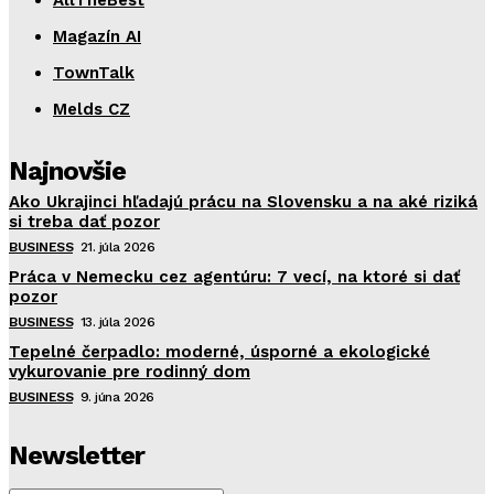
AllTheBest
Magazín AI
TownTalk
Melds CZ
Najnovšie
Ako Ukrajinci hľadajú prácu na Slovensku a na aké riziká
si treba dať pozor
BUSINESS
21. júla 2026
Práca v Nemecku cez agentúru: 7 vecí, na ktoré si dať
pozor
BUSINESS
13. júla 2026
Tepelné čerpadlo: moderné, úsporné a ekologické
vykurovanie pre rodinný dom
BUSINESS
9. júna 2026
Newsletter