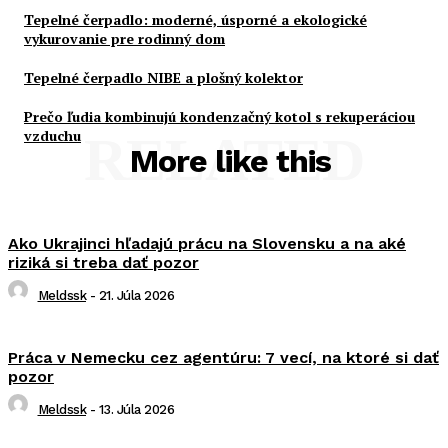
Tepelné čerpadlo: moderné, úsporné a ekologické
vykurovanie pre rodinný dom
Tepelné čerpadlo NIBE a plošný kolektor
Prečo ľudia kombinujú kondenzačný kotol s rekuperáciou
vzduchu
RELATED
More like this
Ako Ukrajinci hľadajú prácu na Slovensku a na aké
riziká si treba dať pozor
Meldssk
-
21. Júla 2026
Práca v Nemecku cez agentúru: 7 vecí, na ktoré si dať
pozor
Meldssk
-
13. Júla 2026