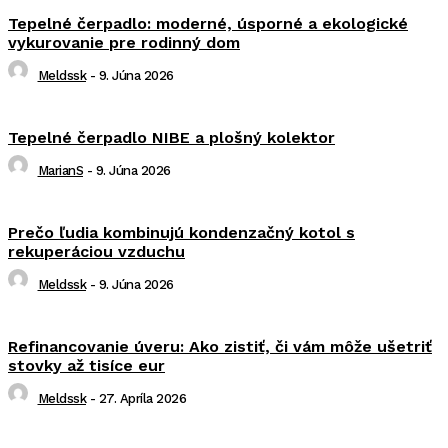
Tepelné čerpadlo: moderné, úsporné a ekologické
vykurovanie pre rodinný dom
Meldssk
-
9. Júna 2026
Tepelné čerpadlo NIBE a plošný kolektor
MarianS
-
9. Júna 2026
Prečo ľudia kombinujú kondenzačný kotol s
rekuperáciou vzduchu
Meldssk
-
9. Júna 2026
Refinancovanie úveru: Ako zistiť, či vám môže ušetriť
stovky až tisíce eur
Meldssk
-
27. Apríla 2026