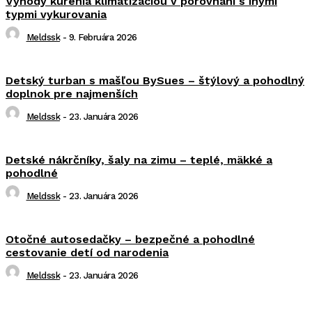
Výhody kúrenia klimatizáciou v porovnaní s inými
typmi vykurovania
Meldssk
-
9. Februára 2026
Detský turban s mašľou BySues – štýlový a pohodlný
doplnok pre najmenších
Meldssk
-
23. Januára 2026
Detské nákrčníky, šaly na zimu – teplé, mäkké a
pohodlné
Meldssk
-
23. Januára 2026
Otočné autosedačky – bezpečné a pohodlné
cestovanie detí od narodenia
Meldssk
-
23. Januára 2026