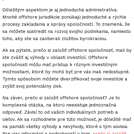
Dôležitým aspektom je aj jednoduchá administratíva.
Mnohé offshore jurisdikcie ponúkajú jednoduché a rýchle
procesy zakladania a správy spoločností. To znamená, že
sa môžete sústrediť na rozvoj svojho podnikania, namiesto
toho, aby ste sa zaoberali zložitou byrokraciou.
Ak sa pýtate, prečo si založiť offshore spoločnosť, mali by
ste zvážiť aj výhody v oblasti investícií. Offshore
spoločnosti môžu mať prístup k rôznym investičným
možnostiam, ktoré by mohli byť pre vás inak nedostupné.
Týmto spôsobom môžete diverzifikovať svoje investície a
zvýšiť svoj potenciálny zisk.
Na záver, prečo si založiť offshore spoločnosť? Je to
komplexná otázka, na ktorú neexistuje jednoznačná
odpoveď. Závisí to od vašich individuálnych potrieb a
cieľov. Ak sa rozhodnete pre túto možnosť, je dôležité mať
na pamäti všetky výhody a nevýhody, ktoré s tým súvisia.
Pre viac informácií a podrobností o tom,
prečo si založiť