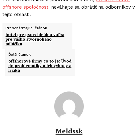
offshore spoločnosť
, neváhajte sa obrátiť na odborníkov v
tejto oblasti.
Predchádzajúci článok
hotel pre psov: Ideálna voľba
pre vášho štvornohého
miláčika
Ďalší článok
offshorové firmy co to je: Úvod
do problematiky a ich výhody a
riziká
Meldssk