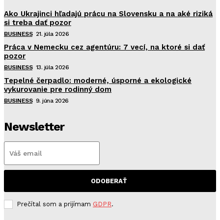
Ako Ukrajinci hľadajú prácu na Slovensku a na aké riziká
si treba dať pozor
BUSINESS
21. júla 2026
Práca v Nemecku cez agentúru: 7 vecí, na ktoré si dať
pozor
BUSINESS
13. júla 2026
Tepelné čerpadlo: moderné, úsporné a ekologické
vykurovanie pre rodinný dom
BUSINESS
9. júna 2026
Newsletter
ODOBERAŤ
Prečítal som a prijímam
GDPR
.