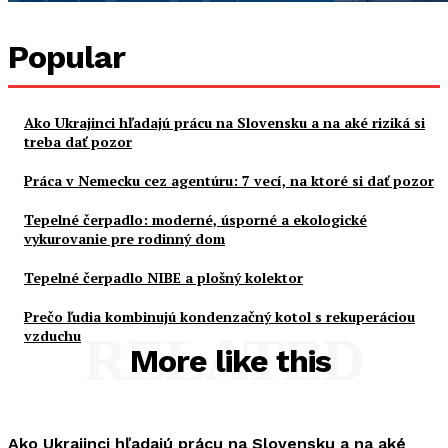
Popular
Ako Ukrajinci hľadajú prácu na Slovensku a na aké riziká si
treba dať pozor
Práca v Nemecku cez agentúru: 7 vecí, na ktoré si dať pozor
Tepelné čerpadlo: moderné, úsporné a ekologické
vykurovanie pre rodinný dom
Tepelné čerpadlo NIBE a plošný kolektor
Prečo ľudia kombinujú kondenzačný kotol s rekuperáciou
vzduchu
RELATED
More like this
Ako Ukrajinci hľadajú prácu na Slovensku a na aké