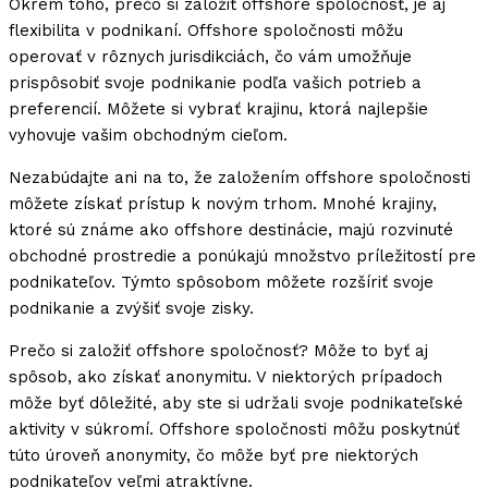
Okrem toho, prečo si založiť offshore spoločnosť, je aj
flexibilita v podnikaní. Offshore spoločnosti môžu
operovať v rôznych jurisdikciách, čo vám umožňuje
prispôsobiť svoje podnikanie podľa vašich potrieb a
preferencií. Môžete si vybrať krajinu, ktorá najlepšie
vyhovuje vašim obchodným cieľom.
Nezabúdajte ani na to, že založením offshore spoločnosti
môžete získať prístup k novým trhom. Mnohé krajiny,
ktoré sú známe ako offshore destinácie, majú rozvinuté
obchodné prostredie a ponúkajú množstvo príležitostí pre
podnikateľov. Týmto spôsobom môžete rozšíriť svoje
podnikanie a zvýšiť svoje zisky.
Prečo si založiť offshore spoločnosť? Môže to byť aj
spôsob, ako získať anonymitu. V niektorých prípadoch
môže byť dôležité, aby ste si udržali svoje podnikateľské
aktivity v súkromí. Offshore spoločnosti môžu poskytnúť
túto úroveň anonymity, čo môže byť pre niektorých
podnikateľov veľmi atraktívne.