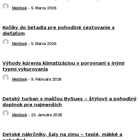
Meldssk
-
5. Marca 2026
Kočíky do lietadla pre pohodlné cestovanie s
dieťaťom
Meldssk
-
5. Marca 2026
Výhody kúrenia klimatizáciou v porovnaní s inými
typmi vykurovania
Meldssk
-
9. Februára 2026
Detský turban s mašľou BySues – štýlový a pohodlný
doplnok pre najmenších
Meldssk
-
23. Januára 2026
Detské nákrčníky, šaly na zimu – teplé, mäkké a