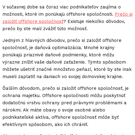
V súčasnej dobe sa čoraz viac podnikateľov zaujíma o
možnosti, ktoré im ponúkajú offshore spoločnosti.
Prečo si
založiť offshore spoločnosť
? Existuje niekoľko dôvodov,
prečo by ste mali zvážiť túto možnosť.
Jedným z hlavných dôvodov, prečo si založiť offshore
spoločnosť, je daňová optimalizácia. Mnohé krajiny
ponúkajú priaznivé daňové podmienky, ktoré môžu
výrazne znížiť vaše daňové zaťaženie. Týmto spôsobom
môžete ušetriť značné množstvo peňazí, ktoré by ste inak
museli zaplatiť na daniach vo svojej domovskej krajine.
Ďalším dôvodom, prečo si založiť offshore spoločnosť, je
ochrana majetku. Offshore spoločnosti môžu poskytnúť
dodatočnú vrstvu ochrany pred právnymi problémami a
nárokmi. Ak máte obavy o svoje osobné alebo
podnikateľské aktíva, offshore spoločnosť môže byť
efektívnym spôsobom, ako ich chrániť.