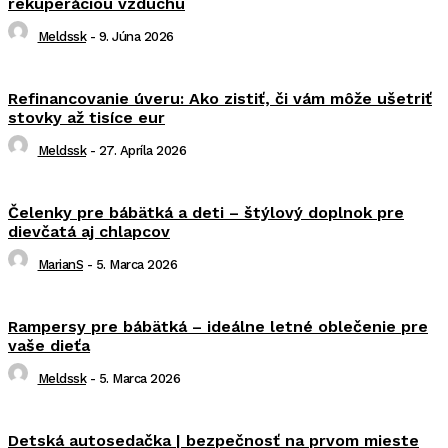
rekuperáciou vzduchu
Meldssk
-
9. Júna 2026
Refinancovanie úveru: Ako zistiť, či vám môže ušetriť
stovky až tisíce eur
Meldssk
-
27. Apríla 2026
Čelenky pre bábätká a deti – štýlový doplnok pre
dievčatá aj chlapcov
MarianS
-
5. Marca 2026
Rampersy pre bábätká – ideálne letné oblečenie pre
vaše dieťa
Meldssk
-
5. Marca 2026
Detská autosedačka | bezpečnosť na prvom mieste