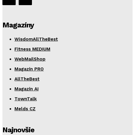
Magazíny
WisdomAllTheBest
Fitness MEDIUM
WebMailShop
Magazín PRO
AllTheBest
Magazín AI
TownTalk
Melds CZ
Najnovšie