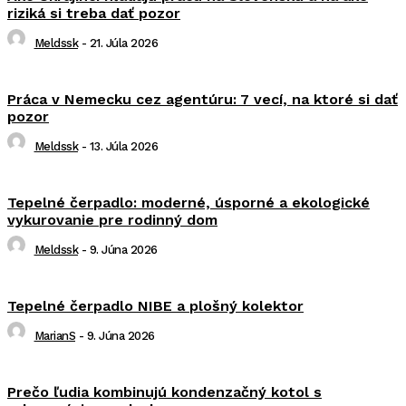
riziká si treba dať pozor
Meldssk
-
21. Júla 2026
Práca v Nemecku cez agentúru: 7 vecí, na ktoré si dať
pozor
Meldssk
-
13. Júla 2026
Tepelné čerpadlo: moderné, úsporné a ekologické
vykurovanie pre rodinný dom
Meldssk
-
9. Júna 2026
Tepelné čerpadlo NIBE a plošný kolektor
MarianS
-
9. Júna 2026
Prečo ľudia kombinujú kondenzačný kotol s