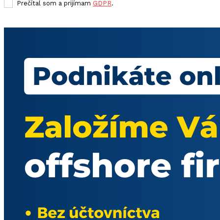
Prečítal som a prijímam
GDPR
.