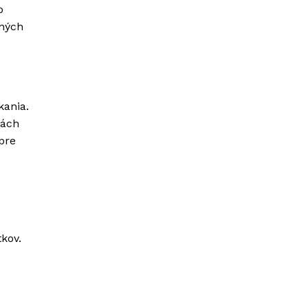
o
čných
kania.
mách
pre
kov.