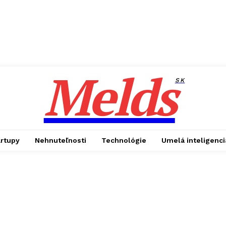
Melds
SK
artupy
Nehnuteľnosti
Technológie
Umelá inteligenci