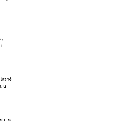
u,
i
platné
a u
ste sa