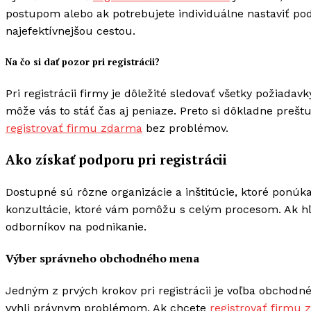
postupom alebo ak potrebujete individuálne nastaviť pod
najefektívnejšou cestou.
Na čo si dať pozor pri registrácii?
Pri registrácii firmy je dôležité sledovať všetky požiad
môže vás to stáť čas aj peniaze. Preto si dôkladne prešt
registrovať firmu zdarma
bez problémov.
Ako získať podporu pri registrácii
Dostupné sú rôzne organizácie a inštitúcie, ktoré ponúka
konzultácie, ktoré vám pomôžu s celým procesom. Ak h
odborníkov na podnikanie.
Výber správneho obchodného mena
Jedným z prvých krokov pri registrácii je voľba obchodnéh
vyhli právnym problémom. Ak chcete
registrovať firmu