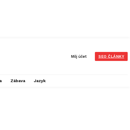
Môj účet
SEO ČLÁNKY
a
Zábava
Jazyk