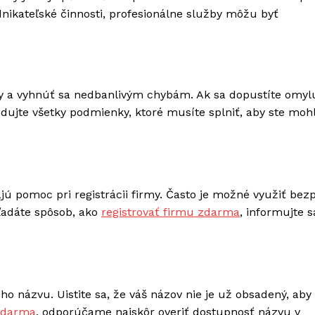
nikateľské činnosti, profesionálne služby môžu byť
avky a vyhnúť sa nedbanlivým chybám. Ak sa dopustíte omyl
udujte všetky podmienky, ktoré musíte splniť, aby ste mohl
jú pomoc pri registrácii firmy. Často je možné využiť bez
ľadáte spôsob, ako
registrovať firmu zdarma
, informujte s
o názvu. Uistite sa, že váš názov nie je už obsadený, aby 
 zdarma
, odporúčame najskôr overiť dostupnosť názvu v