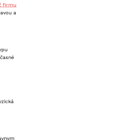
ť firmu
ravou a
typu
Včasné
yzická
právnym