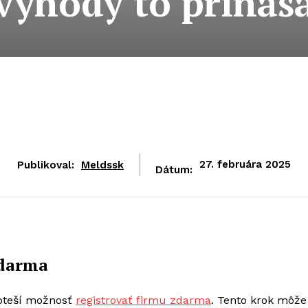
výhody to prináš
Publikoval:
Meldssk
27. februára 2025
Dátum:
zdarma
poteší možnosť
registrovať firmu zdarma
. Tento krok môže