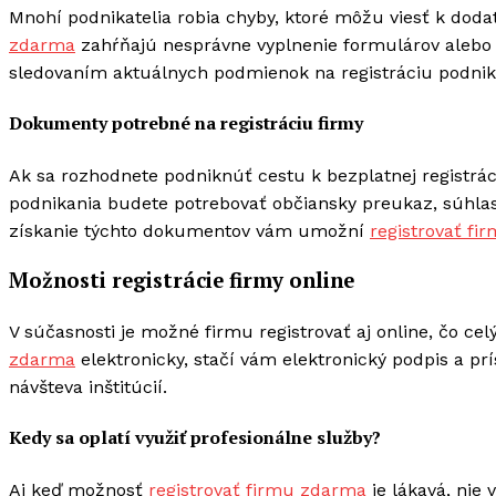
Mnohí podnikatelia robia chyby, ktoré môžu viesť k dod
zdarma
zahŕňajú nesprávne vyplnenie formulárov alebo n
sledovaním aktuálnych podmienok na registráciu podnik
Dokumenty potrebné na registráciu firmy
Ak sa rozhodnete podniknúť cestu k bezplatnej registráci
podnikania budete potrebovať občiansky preukaz, súhlas
získanie týchto dokumentov vám umožní
registrovať f
Možnosti registrácie firmy online
V súčasnosti je možné firmu registrovať aj online, čo ce
zdarma
elektronicky, stačí vám elektronický podpis a pr
návšteva inštitúcií.
Kedy sa oplatí využiť profesionálne služby?
Aj keď možnosť
registrovať firmu zdarma
je lákavá, nie 