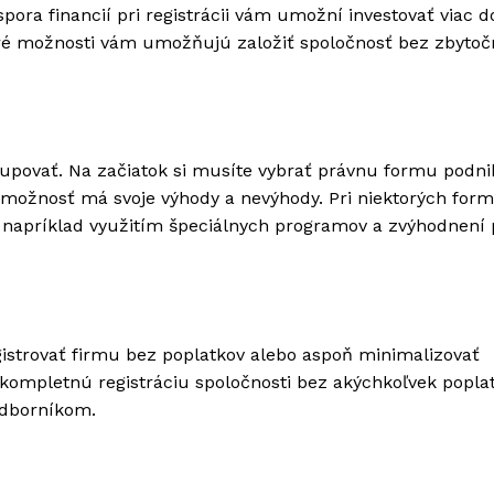
pora financií pri registrácii vám umožní investovať viac d
ktoré možnosti vám umožňujú založiť spoločnosť bez zbyto
stupovať. Na začiatok si musíte vybrať právnu formu podni
dá možnosť má svoje výhody a nevýhody. Pri niektorých for
, napríklad využitím špeciálnych programov a zvýhodnení 
gistrovať firmu bez poplatkov alebo aspoň minimalizovať
ompletnú registráciu spoločnosti bez akýchkoľvek poplat
 odborníkom.