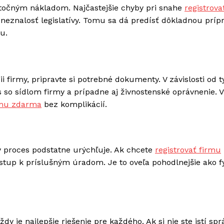
atočným nákladom. Najčastejšie chyby pri snahe
registrova
eznalosť legislatívy. Tomu sa dá predísť dôkladnou príp
u.
i firmy, pripravte si potrebné dokumenty. V závislosti od 
 so sídlom firmy a prípadne aj živnostenské oprávnenie. 
irmu zdarma
bez komplikácií.
lý proces podstatne urýchľuje. Ak chcete
registrovať firmu
ístup k príslušným úradom. Je to oveľa pohodlnejšie ako f
vždy je najlepšie riešenie pre každého. Ak si nie ste istí s