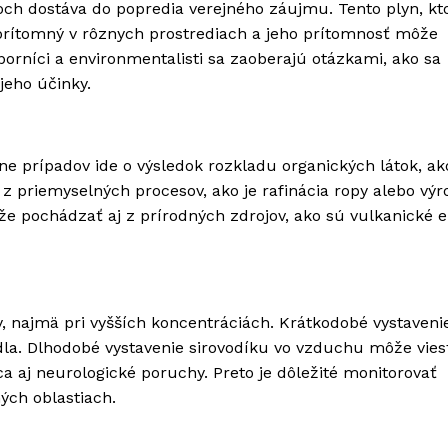
koch dostáva do popredia verejného záujmu. Tento plyn, k
 prítomný v rôznych prostrediach a jeho prítomnosť môže
orníci a environmentalisti sa zaoberajú otázkami, ako sa
jeho účinky.
ine prípadov ide o výsledok rozkladu organických látok, ak
z priemyselných procesov, ako je rafinácia ropy alebo výr
 pochádzať aj z prírodných zdrojov, ako sú vulkanické 
 najmä pri vyšších koncentráciách. Krátkodobé vystaveni
la. Dlhodobé vystavenie sirovodíku vo vzduchu môže vies
 aj neurologické poruchy. Preto je dôležité monitorovať
ých oblastiach.