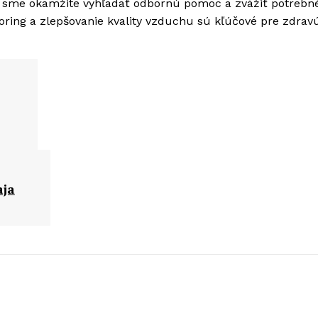
y sme okamžite vyhľadať odbornú pomoc a zvážiť potrebn
oring a zlepšovanie kvality vzduchu sú kľúčové pre zdrav
aja