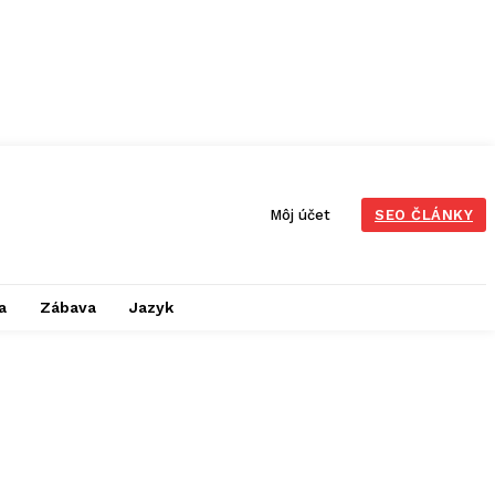
Môj účet
SEO ČLÁNKY
a
Zábava
Jazyk