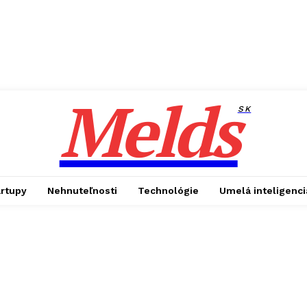
Melds
SK
artupy
Nehnuteľnosti
Technológie
Umelá inteligenci