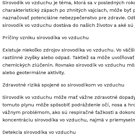
Sirovodik vo vzduchu je téma, ktorá sa v posledných ro
charakteristický zápach po zhnitých vajciach, môže byť
naznačovať potenciálne nebezpečenstvo pre zdravie. Odb
sirovodík vo vzduchu dostáva do našich životov a aké sú 
Príčiny vzniku sirovodíka vo vzduchu
Existuje niekoľko zdrojov sirovodíka vo vzduchu. Vo väčš
rastlinné zvyšky alebo odpad. Taktiež sa môže uvoľňovať 
chemických zlúčenín. Rovnako sirovodík vo vzduchu môže
alebo geotermálne aktivity.
Zdravotné riziká spojené so sirovodíkom vo vzduchu
Sirovodik vo vzduchu môže mať vážne zdravotné dopady,
tomuto plynu môže spôsobiť podráždenie očí, nosa a hrd
vážnym problémom, ako sú respiračné ťažkosti a dokonca
koncentráciu sirovodíka vo vzduchu, najmä v priemyseln
Detekcia sirovodíka vo vzduchu