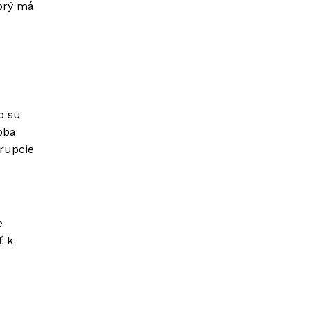
torý má
o sú
oba
erupcie
e
ť k