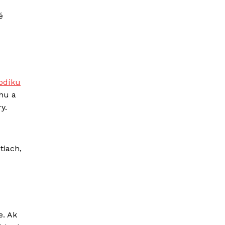
é
vodíku
chu a
y.
tiach,
e. Ak