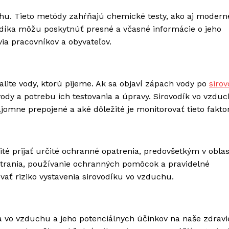
chu. Tieto metódy zahŕňajú chemické testy, ako aj modern
vodíka môžu poskytnúť presné a včasné informácie o jeho
ia pracovníkov a obyvateľov.
alite vody, ktorú pijeme. Ak sa objaví zápach vody po
siro
ody a potrebu ich testovania a úpravy. Sirovodík vo vzdu
jomne prepojené a aké dôležité je monitorovať tieto faktor
ité prijať určité ochranné opatrenia, predovšetkým v oblas
trania, používanie ochranných pomôcok a pravidelné
ť riziko vystavenia sirovodíku vo vzduchu.
ka vo vzduchu a jeho potenciálnych účinkov na naše zdravi