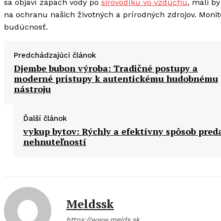
sa objaví zápach vody po
sirovodíku vo vzduchu
, mali b
na ochranu našich životných a prírodných zdrojov. Monit
budúcnosť.
Predchádzajúci článok
Djembe bubon výroba: Tradičné postupy a
moderné prístupy k autentickému hudobnému
nástroju
Ďalší článok
vykup bytov: Rýchly a efektívny spôsob pred
nehnuteľností
Meldssk
https://www.melds.sk