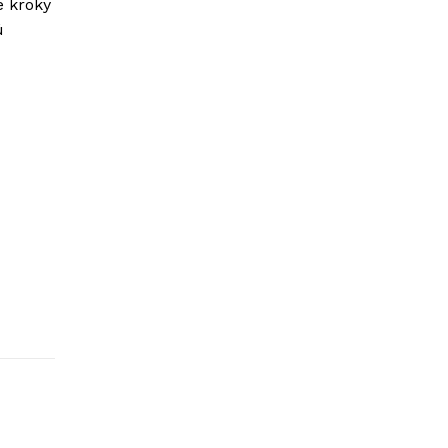
é kroky
ú