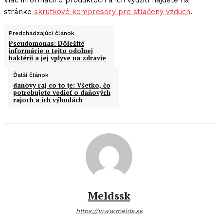
stránke
skrutkové kompresory pre stlačený vzduch
.
Predchádzajúci článok
Pseudomonas: Dôležité
informácie o tejto odolnej
baktérii a jej vplyve na zdravie
Ďalší článok
danovy raj co to je: Všetko, čo
potrebujete vedieť o daňových
rajoch a ich výhodách
Meldssk
https://www.melds.sk