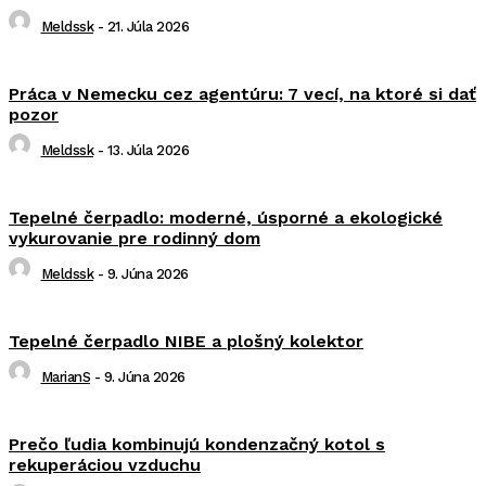
Meldssk
-
21. Júla 2026
Práca v Nemecku cez agentúru: 7 vecí, na ktoré si dať
pozor
Meldssk
-
13. Júla 2026
Tepelné čerpadlo: moderné, úsporné a ekologické
vykurovanie pre rodinný dom
Meldssk
-
9. Júna 2026
Tepelné čerpadlo NIBE a plošný kolektor
MarianS
-
9. Júna 2026
Prečo ľudia kombinujú kondenzačný kotol s
rekuperáciou vzduchu