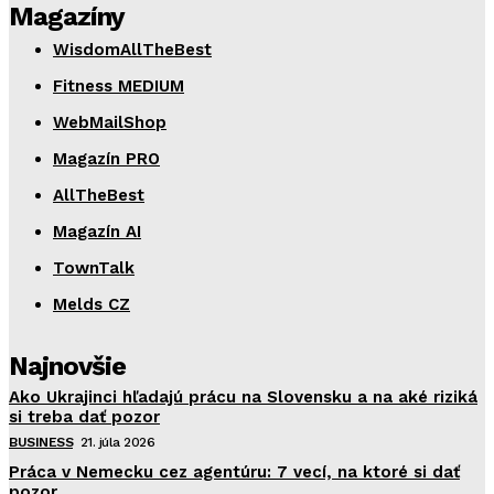
Magazíny
WisdomAllTheBest
Fitness MEDIUM
WebMailShop
Magazín PRO
AllTheBest
Magazín AI
TownTalk
Melds CZ
Najnovšie
Ako Ukrajinci hľadajú prácu na Slovensku a na aké riziká
si treba dať pozor
BUSINESS
21. júla 2026
Práca v Nemecku cez agentúru: 7 vecí, na ktoré si dať
pozor