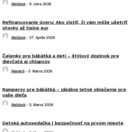
Meldssk
-
9. Júna 2026
Refinancovanie úveru: Ako zistiť, či vám môže ušetriť
stovky až tisíce eur
Meldssk
-
27. Apríla 2026
Čelenky pre bábätká a deti – štýlový doplnok pre
dievčatá aj chlapcov
MarianS
-
5. Marca 2026
Rampersy pre bábätká – ideálne letné oblečenie pre
vaše dieťa
Meldssk
-
5. Marca 2026
Detská autosedačka | bezpečnosť na prvom mieste