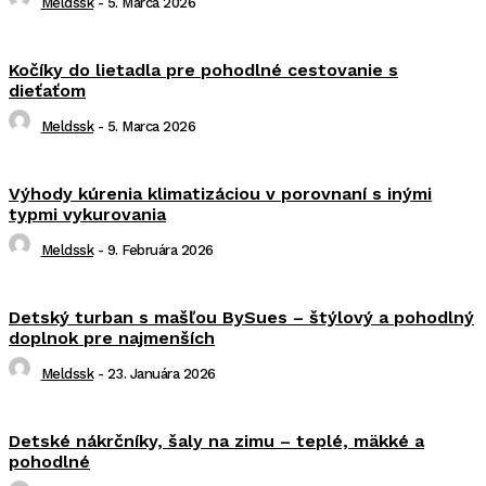
Meldssk
-
5. Marca 2026
Kočíky do lietadla pre pohodlné cestovanie s
dieťaťom
Meldssk
-
5. Marca 2026
Výhody kúrenia klimatizáciou v porovnaní s inými
typmi vykurovania
Meldssk
-
9. Februára 2026
Detský turban s mašľou BySues – štýlový a pohodlný
doplnok pre najmenších
Meldssk
-
23. Januára 2026
Detské nákrčníky, šaly na zimu – teplé, mäkké a
pohodlné