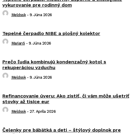
vykurovanie pre rodinný dom
Meldssk
-
9. Júna 2026
Tepelné čerpadlo NIBE a plošný kolektor
MarianS
-
9. Júna 2026
Prečo ľudia kombinujú kondenzačný kotol s
rekuperáciou vzduchu
Meldssk
-
9. Júna 2026
Refinancovanie úveru: Ako zistiť, či vám môže ušetriť
stovky až tisíce eur
Meldssk
-
27. Apríla 2026
Čelenky pre bábätká a deti – štýlový doplnok pre