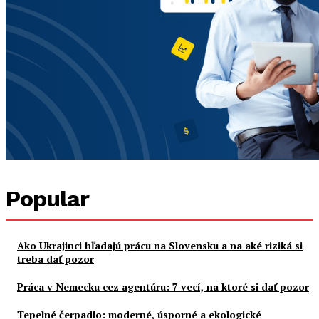
Popular
Ako Ukrajinci hľadajú prácu na Slovensku a na aké riziká si
treba dať pozor
Práca v Nemecku cez agentúru: 7 vecí, na ktoré si dať pozor
Tepelné čerpadlo: moderné, úsporné a ekologické