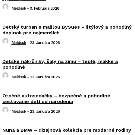
Meldssk
-
9. Februára 2026
Detský turban s mašľou BySues – štýlový a pohodlný
doplnok pre najmenších
Meldssk
-
23. Januára 2026
Detské nákrčníky, šaly na zimu – teplé, mäkké a
pohodlné
Meldssk
-
23. Januára 2026
Otočné autosedačky – bezpečné a pohodlné
cestovanie detí od narodenia
Meldssk
-
23. Januára 2026
Nuna a BMW – dizajnová kolekcia pre moderné rodiny