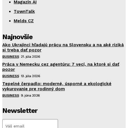
Magazín AI
TownTalk
Melds CZ
Najnovšie
Ako Ukrajinci hľadajú prácu na Slovensku a na aké riziká
si treba dať pozor
BUSINESS
21. júla 2026
Práca v Nemecku cez agentúru: 7 vecí, na ktoré si dať
pozor
BUSINESS
13. júla 2026
Tepelné čerpadlo: moderné, úsporné a ekologické
vykurovanie pre rodinný dom
BUSINESS
9. júna 2026
Newsletter