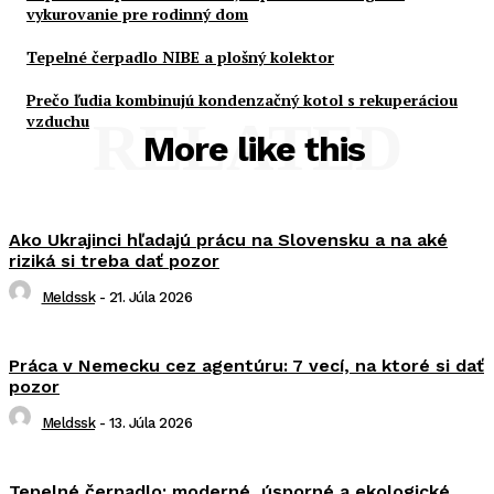
vykurovanie pre rodinný dom
Tepelné čerpadlo NIBE a plošný kolektor
Prečo ľudia kombinujú kondenzačný kotol s rekuperáciou
vzduchu
RELATED
More like this
Ako Ukrajinci hľadajú prácu na Slovensku a na aké
riziká si treba dať pozor
Meldssk
-
21. Júla 2026
Práca v Nemecku cez agentúru: 7 vecí, na ktoré si dať
pozor
Meldssk
-
13. Júla 2026
Tepelné čerpadlo: moderné, úsporné a ekologické