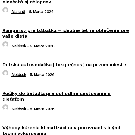
dievčatá aj chlapcov
MarianS
-
5. Marca 2026
Rampersy pre bábätká – ideálne letné oblečenie pre
vaše dieťa
Meldssk
-
5. Marca 2026
Detská autosedačka | bezpečnosť na prvom mieste
Meldssk
-
5. Marca 2026
Kočíky do lietadla pre pohodlné cestovanie s
dieťaťom
Meldssk
-
5. Marca 2026
Výhody kúrenia klimatizáciou v porovnaní s inými
typmi vykurovania