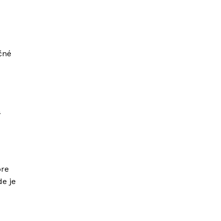
čné
á
pre
de je