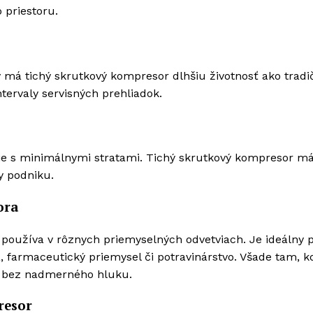
 priestoru.
á tichý skrutkový kompresor dlhšiu životnosť ako tradi
tervaly servisných prehliadok.
ie s minimálnymi stratami. Tichý skrutkový kompresor m
y podniku.
ora
 používa v rôznych priemyselných odvetviach. Je ideálny 
, farmaceutický priemysel či potravinárstvo. Všade tam, k
u bez nadmerného hluku.
resor