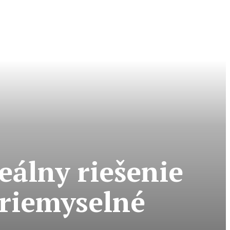
eálny riešenie
priemyselné