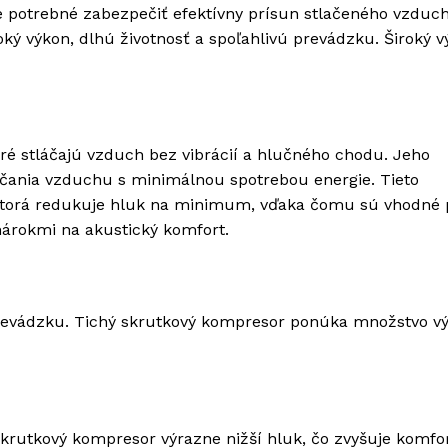
 je potrebné zabezpečiť efektívny prísun stlačeného vzduc
ý výkon, dlhú životnosť a spoľahlivú prevádzku. Široký v
ré stláčajú vzduch bez vibrácií a hlučného chodu. Jeho
čania vzduchu s minimálnou spotrebou energie. Tieto
 ktorá redukuje hluk na minimum, vďaka čomu sú vhodné 
 nárokmi na akustický komfort.
prevádzku. Tichý skrutkový kompresor ponúka množstvo v
krutkový kompresor výrazne nižší hluk, čo zvyšuje komfor