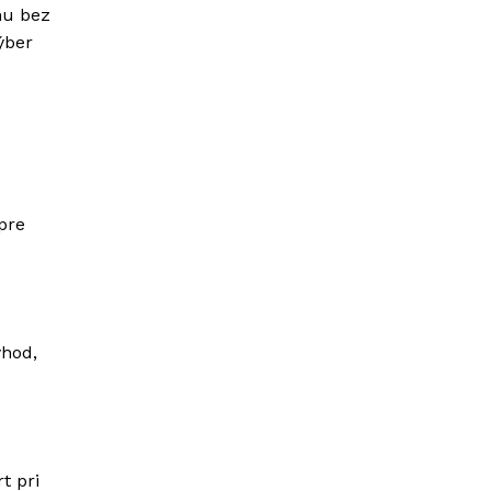
hu bez
ýber
pre
ýhod,
t pri