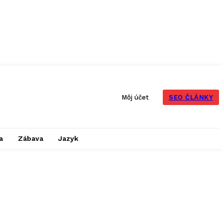
SEO ČLÁNKY
Môj účet
a
Zábava
Jazyk