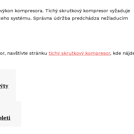
 výkon kompresora. Tichý skrutkový kompresor vyžaduje
diaceho systému. Správna údržba predchádza nežiaducim
or, navštívte stránku
tichý skrutkový kompresor
, kde nájd
ýty
leti