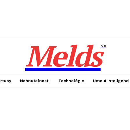
Melds
SK
artupy
Nehnuteľnosti
Technológie
Umelá inteligenci