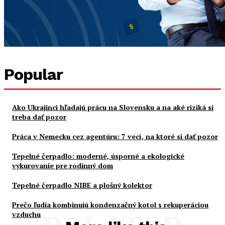
Popular
Ako Ukrajinci hľadajú prácu na Slovensku a na aké riziká si
treba dať pozor
Práca v Nemecku cez agentúru: 7 vecí, na ktoré si dať pozor
Tepelné čerpadlo: moderné, úsporné a ekologické
vykurovanie pre rodinný dom
Tepelné čerpadlo NIBE a plošný kolektor
Prečo ľudia kombinujú kondenzačný kotol s rekuperáciou
vzduchu