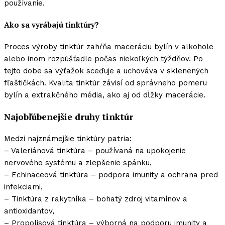
používanie.
Ako sa vyrábajú tinktúry?
Proces výroby tinktúr zahŕňa maceráciu bylín v alkohole
alebo inom rozpúšťadle počas niekoľkých týždňov. Po
tejto dobe sa výťažok sceďuje a uchováva v sklenených
fľaštičkách. Kvalita tinktúr závisí od správneho pomeru
bylín a extrakčného média, ako aj od dĺžky macerácie.
Najobľúbenejšie druhy tinktúr
Medzi najznámejšie tinktúry patria:
– Valeriánová tinktúra – používaná na upokojenie
nervového systému a zlepšenie spánku,
– Echinaceová tinktúra – podpora imunity a ochrana pred
infekciami,
– Tinktúra z rakytníka – bohatý zdroj vitamínov a
antioxidantov,
– Propolisová tinktúra – výborná na podporu imunity a