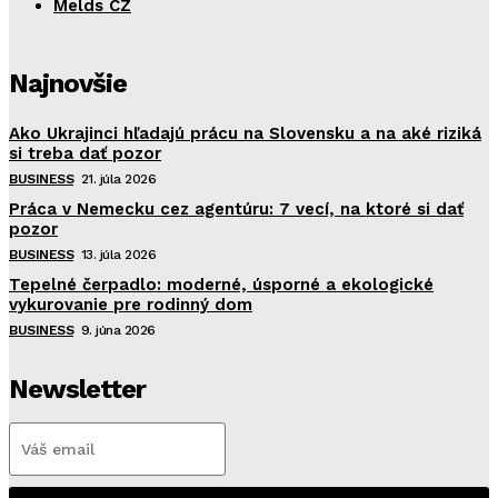
Melds CZ
Najnovšie
Ako Ukrajinci hľadajú prácu na Slovensku a na aké riziká
si treba dať pozor
BUSINESS
21. júla 2026
Práca v Nemecku cez agentúru: 7 vecí, na ktoré si dať
pozor
BUSINESS
13. júla 2026
Tepelné čerpadlo: moderné, úsporné a ekologické
vykurovanie pre rodinný dom
BUSINESS
9. júna 2026
Newsletter