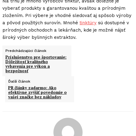
Na trhu je mnoho výrobcov tinktúr, avšak dôležité je
vyberať produkty s garantovanou kvalitou a prírodným
zložením. Pri výbere je vhodné sledovať aj spôsob výroby
a pôvod použitých surovín. Mnohé
tinktúry
sú dostupné v
prírodných obchodoch a lekárňach, kde je možné nájsť
široký výber bylinných extraktov.
Predchádzajúci článok
Príslušenstvo pre športovanie:
Dôležitosť kvalitného
vybavenia pre výkon a
bezpečnosť
Ďalší článok
PR články zadarmo: Ako
efektívne zvýšiť povedomie o
vašej značke bez nákladov