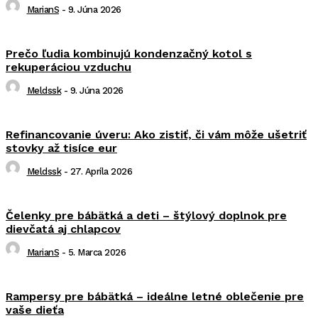
MarianS
-
9. Júna 2026
Prečo ľudia kombinujú kondenzačný kotol s
rekuperáciou vzduchu
Meldssk
-
9. Júna 2026
Refinancovanie úveru: Ako zistiť, či vám môže ušetriť
stovky až tisíce eur
Meldssk
-
27. Apríla 2026
Čelenky pre bábätká a deti – štýlový doplnok pre
dievčatá aj chlapcov
MarianS
-
5. Marca 2026
Rampersy pre bábätká – ideálne letné oblečenie pre
vaše dieťa