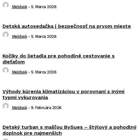
Meldssk
-
5. Marca 2026
Detská autosedačka | bezpečnosť na prvom mieste
Meldssk
-
5. Marca 2026
Kočíky do lietadla pre pohodlné cestovanie s
dieťaťom
Meldssk
-
5. Marca 2026
Výhody kúrenia klimatizáciou v porovnaní s inými
typmi vykurovania
Meldssk
-
9. Februára 2026
Detský turban s mašľou BySues – štýlový a pohodlný
doplnok pre najmenších