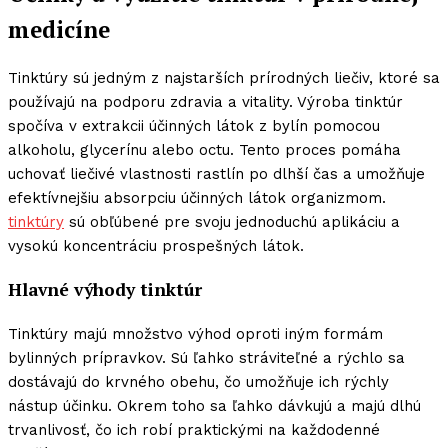
medicíne
Tinktúry sú jedným z najstarších prírodných liečiv, ktoré sa
používajú na podporu zdravia a vitality. Výroba tinktúr
spočíva v extrakcii účinných látok z bylín pomocou
alkoholu, glycerínu alebo octu. Tento proces pomáha
uchovať liečivé vlastnosti rastlín po dlhší čas a umožňuje
efektívnejšiu absorpciu účinných látok organizmom.
tinktúry
sú obľúbené pre svoju jednoduchú aplikáciu a
vysokú koncentráciu prospešných látok.
Hlavné výhody tinktúr
Tinktúry majú množstvo výhod oproti iným formám
bylinných prípravkov. Sú ľahko stráviteľné a rýchlo sa
dostávajú do krvného obehu, čo umožňuje ich rýchly
nástup účinku. Okrem toho sa ľahko dávkujú a majú dlhú
trvanlivosť, čo ich robí praktickými na každodenné