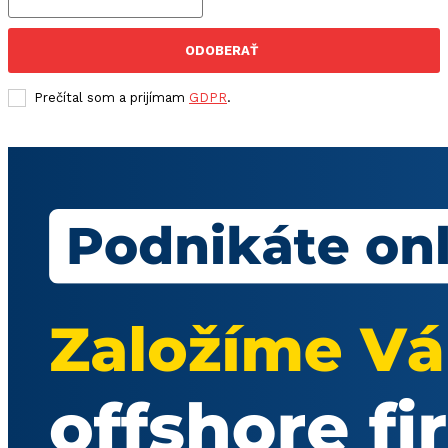
ODOBERAŤ
Prečítal som a prijímam
GDPR
.