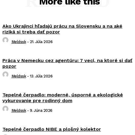
RELATED
More like this
Ako Ukrajinci hľadajú prácu na Slovensku a na aké
riziká si treba dať pozor
Meldssk
-
21. Júla 2026
Práca v Nemecku cez agentúru: 7 vecí, na ktoré si dať
pozor
Meldssk
-
13. Júla 2026
Tepelné čerpadlo: moderné, úsporné a ekologické
vykurovanie pre rodinný dom
Meldssk
-
9. Júna 2026
Tepelné čerpadlo NIBE a plošný kolektor