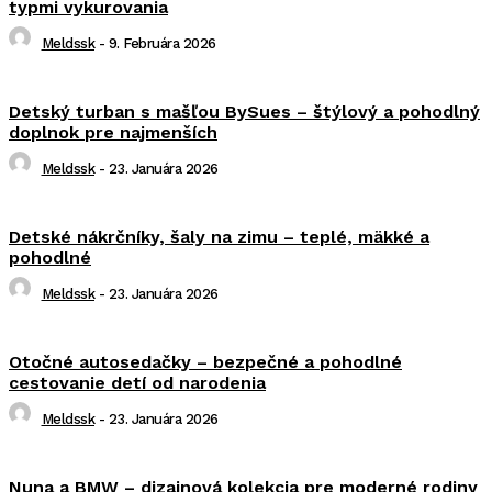
typmi vykurovania
Meldssk
-
9. Februára 2026
Detský turban s mašľou BySues – štýlový a pohodlný
doplnok pre najmenších
Meldssk
-
23. Januára 2026
Detské nákrčníky, šaly na zimu – teplé, mäkké a
pohodlné
Meldssk
-
23. Januára 2026
Otočné autosedačky – bezpečné a pohodlné
cestovanie detí od narodenia
Meldssk
-
23. Januára 2026
Nuna a BMW – dizajnová kolekcia pre moderné rodiny