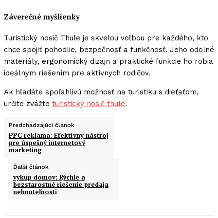
Záverečné myšlienky
Turistický nosič Thule je skvelou voľbou pre každého, kto
chce spojiť pohodlie, bezpečnosť a funkčnosť. Jeho odolné
materiály, ergonomický dizajn a praktické funkcie ho robia
ideálnym riešením pre aktívnych rodičov.
Ak hľadáte spoľahlivú možnosť na turistiku s dieťaťom,
určite zvážte
turistický nosič thule
.
Predchádzajúci článok
PPC reklama: Efektívny nástroj
pre úspešný internetový
marketing
Ďalší článok
vykup domov: Rýchle a
bezstarostné riešenie predaja
nehnuteľnosti