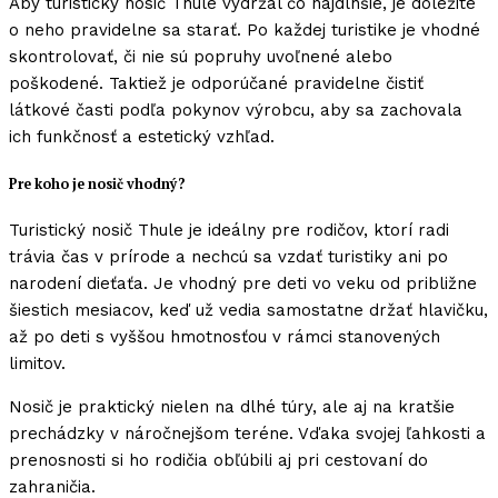
Aby turistický nosič Thule vydržal čo najdlhšie, je dôležité
o neho pravidelne sa starať. Po každej turistike je vhodné
skontrolovať, či nie sú popruhy uvoľnené alebo
poškodené. Taktiež je odporúčané pravidelne čistiť
látkové časti podľa pokynov výrobcu, aby sa zachovala
ich funkčnosť a estetický vzhľad.
Pre koho je nosič vhodný?
Turistický nosič Thule je ideálny pre rodičov, ktorí radi
trávia čas v prírode a nechcú sa vzdať turistiky ani po
narodení dieťaťa. Je vhodný pre deti vo veku od približne
šiestich mesiacov, keď už vedia samostatne držať hlavičku,
až po deti s vyššou hmotnosťou v rámci stanovených
limitov.
Nosič je praktický nielen na dlhé túry, ale aj na kratšie
prechádzky v náročnejšom teréne. Vďaka svojej ľahkosti a
prenosnosti si ho rodičia obľúbili aj pri cestovaní do
zahraničia.