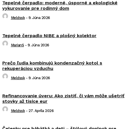
Tepelné čerpadlo: moderné, úsporné a ekologické
vykurovanie pre rodinný dom
Meldssk
-
9. Júna 2026
Tepelné čerpadlo NIBE a plošný kolektor
MarianS
-
9. Júna 2026
Prečo ľudia kombinujú kondenzačný kotol s
rekuperáciou vzduchu
Meldssk
-
9. Júna 2026
Refinancovanie úveru: Ako zistiť, či vám môže ušetriť
stovky až tisíce eur
Meldssk
-
27. Apríla 2026
Čelenky pre bábätká a deti – štýlový doplnok pre