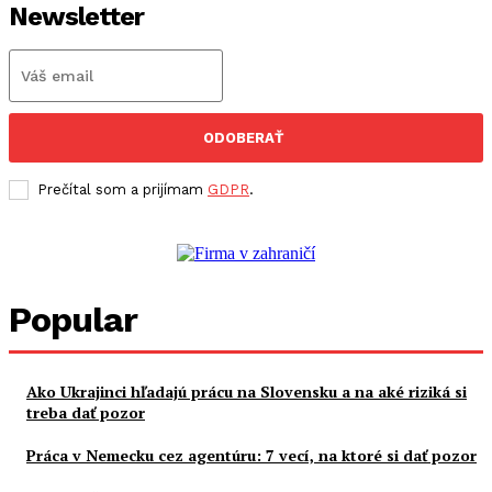
Newsletter
ODOBERAŤ
Prečítal som a prijímam
GDPR
.
Popular
Ako Ukrajinci hľadajú prácu na Slovensku a na aké riziká si
treba dať pozor
Práca v Nemecku cez agentúru: 7 vecí, na ktoré si dať pozor