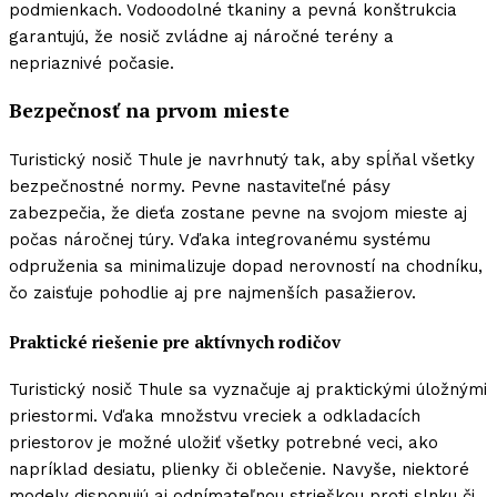
podmienkach. Vodoodolné tkaniny a pevná konštrukcia
garantujú, že nosič zvládne aj náročné terény a
nepriaznivé počasie.
Bezpečnosť na prvom mieste
Turistický nosič Thule je navrhnutý tak, aby spĺňal všetky
bezpečnostné normy. Pevne nastaviteľné pásy
zabezpečia, že dieťa zostane pevne na svojom mieste aj
počas náročnej túry. Vďaka integrovanému systému
odpruženia sa minimalizuje dopad nerovností na chodníku,
čo zaisťuje pohodlie aj pre najmenších pasažierov.
Praktické riešenie pre aktívnych rodičov
Turistický nosič Thule sa vyznačuje aj praktickými úložnými
priestormi. Vďaka množstvu vreciek a odkladacích
priestorov je možné uložiť všetky potrebné veci, ako
napríklad desiatu, plienky či oblečenie. Navyše, niektoré
modely disponujú aj odnímateľnou strieškou proti slnku či