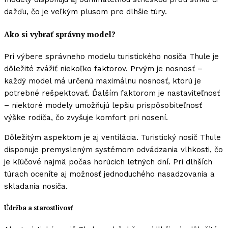
dažďu, čo je veľkým plusom pre dlhšie túry.
Ako si vybrať správny model?
Pri výbere správneho modelu turistického nosiča Thule je
dôležité zvážiť niekoľko faktorov. Prvým je nosnosť –
každý model má určenú maximálnu nosnosť, ktorú je
potrebné rešpektovať. Ďalším faktorom je nastaviteľnosť
– niektoré modely umožňujú lepšiu prispôsobiteľnosť
výške rodiča, čo zvyšuje komfort pri nosení.
Dôležitým aspektom je aj ventilácia. Turistický nosič Thule
disponuje premysleným systémom odvádzania vlhkosti, čo
je kľúčové najmä počas horúcich letných dní. Pri dlhších
túrach oceníte aj možnosť jednoduchého nasadzovania a
skladania nosiča.
Údržba a starostlivosť