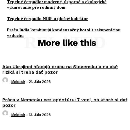
Tepelné čerpadlo: moderné, úsporné a ekologické
vykurovanie pre rodinný dom
Tepelné čerpadlo NIBE a plošný kolektor
Prečo ľudia kombinujú kondenzačný kotol s rekuperáciou
vzduchu
RELATED
More like this
Ako Ukrajinci hľadajú prácu na Slovensku a na aké
riziká si treba dať pozor
Meldssk
-
21. Júla 2026
Práca v Nemecku cez agentúru: 7 vecí, na ktoré si dať
pozor
Meldssk
-
13. Júla 2026