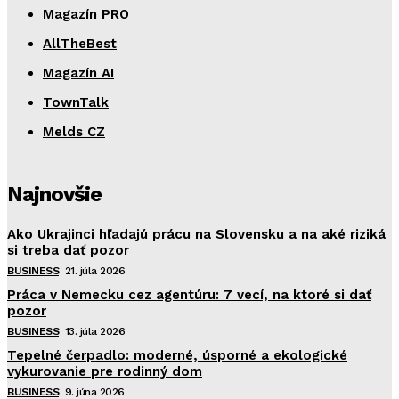
Magazín PRO
AllTheBest
Magazín AI
TownTalk
Melds CZ
Najnovšie
Ako Ukrajinci hľadajú prácu na Slovensku a na aké riziká
si treba dať pozor
BUSINESS
21. júla 2026
Práca v Nemecku cez agentúru: 7 vecí, na ktoré si dať
pozor
BUSINESS
13. júla 2026
Tepelné čerpadlo: moderné, úsporné a ekologické
vykurovanie pre rodinný dom
BUSINESS
9. júna 2026