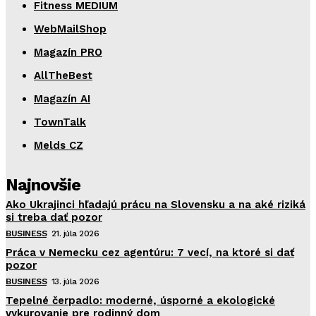
Fitness MEDIUM
WebMailShop
Magazín PRO
AllTheBest
Magazín AI
TownTalk
Melds CZ
Najnovšie
Ako Ukrajinci hľadajú prácu na Slovensku a na aké riziká
si treba dať pozor
BUSINESS
21. júla 2026
Práca v Nemecku cez agentúru: 7 vecí, na ktoré si dať
pozor
BUSINESS
13. júla 2026
Tepelné čerpadlo: moderné, úsporné a ekologické
vykurovanie pre rodinný dom