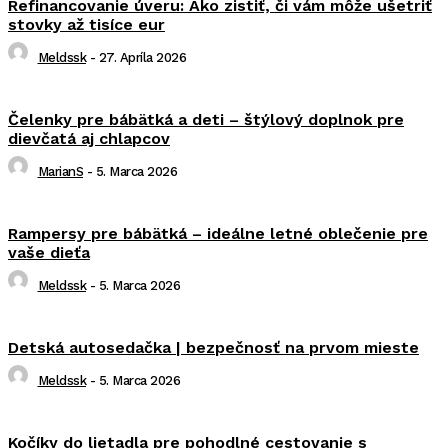
Refinancovanie úveru: Ako zistiť, či vám môže ušetriť
stovky až tisíce eur
Meldssk
-
27. Apríla 2026
Čelenky pre bábätká a deti – štýlový doplnok pre
dievčatá aj chlapcov
MarianS
-
5. Marca 2026
Rampersy pre bábätká – ideálne letné oblečenie pre
vaše dieťa
Meldssk
-
5. Marca 2026
Detská autosedačka | bezpečnosť na prvom mieste
Meldssk
-
5. Marca 2026
Kočíky do lietadla pre pohodlné cestovanie s