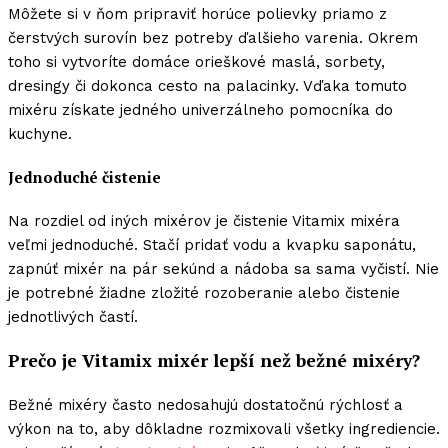
Môžete si v ňom pripraviť horúce polievky priamo z
čerstvých surovín bez potreby ďalšieho varenia. Okrem
toho si vytvoríte domáce orieškové maslá, sorbety,
dresingy či dokonca cesto na palacinky. Vďaka tomuto
mixéru získate jedného univerzálneho pomocníka do
kuchyne.
Jednoduché čistenie
Na rozdiel od iných mixérov je čistenie Vitamix mixéra
veľmi jednoduché. Stačí pridať vodu a kvapku saponátu,
zapnúť mixér na pár sekúnd a nádoba sa sama vyčistí. Nie
je potrebné žiadne zložité rozoberanie alebo čistenie
jednotlivých častí.
Prečo je Vitamix mixér lepší než bežné mixéry?
Bežné mixéry často nedosahujú dostatočnú rýchlosť a
výkon na to, aby dôkladne rozmixovali všetky ingrediencie.