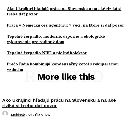
Ako Ukrajinci hľadajú prácu na Slovensku a na aké riziká si
treba dať pozor
Práca v Nemecku cez agentúru: 7 vecí, na ktoré si dať pozor
Tepelné čerpadlo: moderné, úsporné a ekologické
vykurovanie pre rodinný dom
Tepelné čerpadlo NIBE a plošný kolektor
Prečo ľudia kombinujú kondenzačný kotol s rekuperáciou
vzduchu
RELATED
More like this
Ako Ukrajinci hľadajú prácu na Slovensku a na aké
riziká si treba dať pozor
Meldssk
-
21. Júla 2026