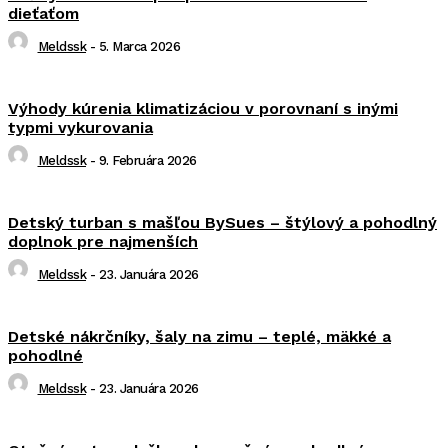
dieťaťom
Meldssk
-
5. Marca 2026
Výhody kúrenia klimatizáciou v porovnaní s inými
typmi vykurovania
Meldssk
-
9. Februára 2026
Detský turban s mašľou BySues – štýlový a pohodlný
doplnok pre najmenších
Meldssk
-
23. Januára 2026
Detské nákrčníky, šaly na zimu – teplé, mäkké a
pohodlné
Meldssk
-
23. Januára 2026