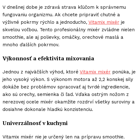
V dnešnej dobe je zdravá strava kľúčom k správnemu
fungovaniu organizmu. Ak chcete pripraviť chutné a
výživné pokrmy rýchlo a jednoducho,
Vitamix mixér
je
skvelou voľbou. Tento profesionálny mixér zvládne nielen
smoothie, ale aj polievky, omáčky, orechové maslá a
mnoho ďalších pokrmov.
Výkonnosť a efektivita mixovania
Jednou z najväčších výhod, ktoré
Vitamix mixér
ponúka, je
jeho vysoký výkon. S výkonom motora až 2,2 konskej sily
dokáže bez problémov spracovať aj tvrdé ingrediencie,
ako sú orechy, semienka či ľad. Vďaka ostrým nožom z
nerezovej ocele mixér okamžite rozdrví všetky suroviny a
dosiahne dokonale hladkú konzistenciu.
Univerzálnosť v kuchyni
Vitamix mixér nie je určený len na prípravu smoothie.