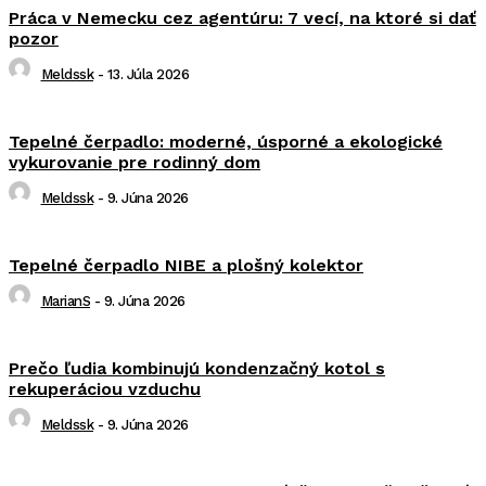
Práca v Nemecku cez agentúru: 7 vecí, na ktoré si dať
pozor
Meldssk
-
13. Júla 2026
Tepelné čerpadlo: moderné, úsporné a ekologické
vykurovanie pre rodinný dom
Meldssk
-
9. Júna 2026
Tepelné čerpadlo NIBE a plošný kolektor
MarianS
-
9. Júna 2026
Prečo ľudia kombinujú kondenzačný kotol s
rekuperáciou vzduchu
Meldssk
-
9. Júna 2026