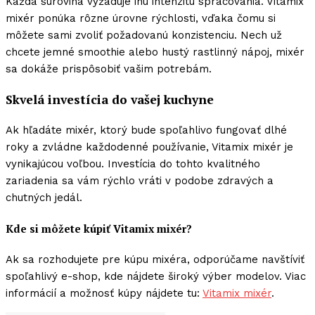
Každá surovina vyžaduje inú intenzitu spracovania. Vitamix
mixér ponúka rôzne úrovne rýchlosti, vďaka čomu si
môžete sami zvoliť požadovanú konzistenciu. Nech už
chcete jemné smoothie alebo hustý rastlinný nápoj, mixér
sa dokáže prispôsobiť vašim potrebám.
Skvelá investícia do vašej kuchyne
Ak hľadáte mixér, ktorý bude spoľahlivo fungovať dlhé
roky a zvládne každodenné používanie, Vitamix mixér je
vynikajúcou voľbou. Investícia do tohto kvalitného
zariadenia sa vám rýchlo vráti v podobe zdravých a
chutných jedál.
Kde si môžete kúpiť Vitamix mixér?
Ak sa rozhodujete pre kúpu mixéra, odporúčame navštíviť
spoľahlivý e-shop, kde nájdete široký výber modelov. Viac
informácií a možnosť kúpy nájdete tu:
Vitamix mixér
.