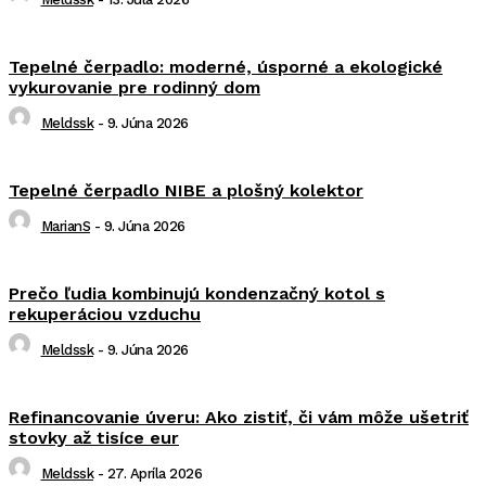
Tepelné čerpadlo: moderné, úsporné a ekologické
vykurovanie pre rodinný dom
Meldssk
-
9. Júna 2026
Tepelné čerpadlo NIBE a plošný kolektor
MarianS
-
9. Júna 2026
Prečo ľudia kombinujú kondenzačný kotol s
rekuperáciou vzduchu
Meldssk
-
9. Júna 2026
Refinancovanie úveru: Ako zistiť, či vám môže ušetriť
stovky až tisíce eur
Meldssk
-
27. Apríla 2026