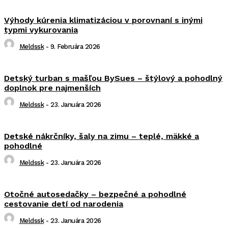
Výhody kúrenia klimatizáciou v porovnaní s inými
typmi vykurovania
Meldssk
-
9. Februára 2026
Detský turban s mašľou BySues – štýlový a pohodlný
doplnok pre najmenších
Meldssk
-
23. Januára 2026
Detské nákrčníky, šaly na zimu – teplé, mäkké a
pohodlné
Meldssk
-
23. Januára 2026
Otočné autosedačky – bezpečné a pohodlné
cestovanie detí od narodenia
Meldssk
-
23. Januára 2026