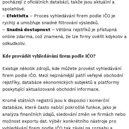
pocházejí z oficiálních databází, takže jsou aktuální a
spolehlivé.
–
Efektivita
– Proces vyhledávání firem podle IČO je
rychlý a umožňuje snadné filtrování výsledků.
–
Snadná dostupnost
– Většina rejstříků je přístupná
online zdarma, což znamená, že lze firmy ověřit kdykoliv a
odkudkoliv.
Kde provádět vyhledávání firem podle IČO?
Existuje několik zdrojů, kde můžete provést vyhledávání
firem podle IČO. Mezi nejznámější patří veřejné obchodní
rejstříky, databáze ekonomických subjektů a platformy
poskytující aktualizované obchodní informace.
Kromě státních registrů jsou k dispozici i komerční
databáze, které často nabízí pokročilé funkce, jako je
analýza finančních údajů, sledování změn ve firmách nebo
možnost exportu dat. Výběr konkrétního nástroje pro
vyhledávání firem podle IČO tak závisí na rozsahu a