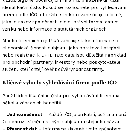
Každá legálně podnikající firma má přiřazené unikátní
identifikační číslo. Pokud se rozhodnete pro vyhledávání
firem podle IČO, obdržíte strukturované údaje o firmě,
jako je název společnosti, sídlo, právní forma, datum
vzniku nebo informace o statutárních orgánech.
Mnoho firemních rejstříků zahrnuje také informace o
ekonomické činnosti subjektu, jeho obratové kategorii
nebo registraci k DPH. Tato data jsou důležitá například
pro obchodní partnery, investory nebo poskytovatele
služeb, kteří chtějí ověřit důvěryhodnost firmy.
Klíčové výhody vyhledávání firem podle IČO
Použití identifikačního čísla pro vyhledávání firem má
několik zásadních benefitů:
–
Jednoznačnost
– Každé IČO je unikátní, což znamená,
že nehrozí záměna s jiným subjektem stejného názvu.
–
Přesnost dat
– Informace získané tímto způsobem