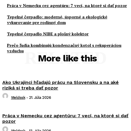
Práca v Nemecku cez agentúru: 7 vecí, na ktoré si dať pozor
Tepelné čerpadlo: moderné, úsporné a ekologické
vykurovanie pre rodinný dom
Tepelné čerpadlo NIBE a plošný kolektor
Prečo ľudia kombinujú kondenzačný kotol s rekuperáciou
vzduchu
RELATED
More like this
Ako Ukrajinci hľadajú prácu na Slovensku a na aké
riziká si treba dať pozor
Meldssk
-
21. Júla 2026
Práca v Nemecku cez agentúru: 7 vecí, na ktoré si dať
pozor
Meldssk
-
13. Júla 2026