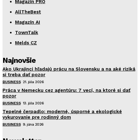
Magazín PRO
AllTheBest
Magazín AI
TownTalk
Melds CZ
Najnovšie
Ako Ukrajinci hľadajú prácu na Slovensku a na aké riziká
si treba dať pozor
BUSINESS
21. júla 2026
Práca v Nemecku cez agentúru: 7 vecí, na ktoré si dať
pozor
BUSINESS
13. júla 2026
Tepelné čerpadlo: moderné, úsporné a ekologické
vykurovanie pre rodinný dom
BUSINESS
9. júna 2026