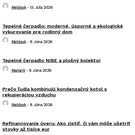
Meldssk
-
13. Júla 2026
Tepelné čerpadlo: moderné, úsporné a ekologické
vykurovanie pre rodinný dom
Meldssk
-
9. Júna 2026
Tepelné čerpadlo NIBE a plošný kolektor
MarianS
-
9. Júna 2026
Prečo ľudia kombinujú kondenzačný kotol s
rekuperáciou vzduchu
Meldssk
-
9. Júna 2026
Refinancovanie úveru: Ako zistiť, či vám môže ušetriť
stovky až tisíce eur