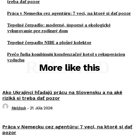
treba dať pozor
Práca v Nemecku cez agentúru: 7 vecí, na ktoré si dať pozor
Tepelné čerpadlo: moderné, úsporné a ekologické
vykurovanie pre rodinný dom
Tepelné čerpadlo NIBE a plošný kolektor
Prečo ľudia kombinujú kondenzačný kotol s rekuperáciou
vzduchu
RELATED
More like this
Ako Ukrajinci hľadajú prácu na Slovensku a na aké
riziká si treba dať pozor
Meldssk
-
21. Júla 2026
Práca v Nemecku cez agentúru: 7 vecí, na ktoré si dať
pozor