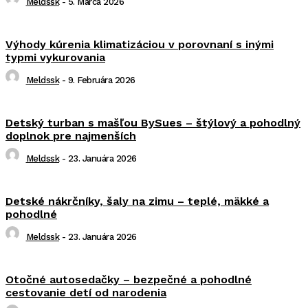
Meldssk
-
5. Marca 2026
Výhody kúrenia klimatizáciou v porovnaní s inými
typmi vykurovania
Meldssk
-
9. Februára 2026
Detský turban s mašľou BySues – štýlový a pohodlný
doplnok pre najmenších
Meldssk
-
23. Januára 2026
Detské nákrčníky, šaly na zimu – teplé, mäkké a
pohodlné
Meldssk
-
23. Januára 2026
Otočné autosedačky – bezpečné a pohodlné
cestovanie detí od narodenia