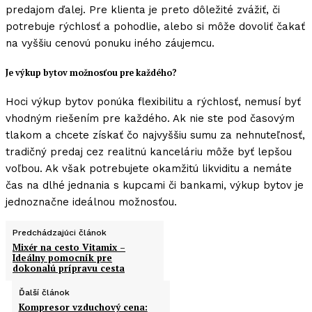
predajom ďalej. Pre klienta je preto dôležité zvážiť, či
potrebuje rýchlosť a pohodlie, alebo si môže dovoliť čakať
na vyššiu cenovú ponuku iného záujemcu.
Je výkup bytov možnosťou pre každého?
Hoci výkup bytov ponúka flexibilitu a rýchlosť, nemusí byť
vhodným riešením pre každého. Ak nie ste pod časovým
tlakom a chcete získať čo najvyššiu sumu za nehnuteľnosť,
tradičný predaj cez realitnú kanceláriu môže byť lepšou
voľbou. Ak však potrebujete okamžitú likviditu a nemáte
čas na dlhé jednania s kupcami či bankami, výkup bytov je
jednoznačne ideálnou možnosťou.
Predchádzajúci článok
Mixér na cesto Vitamix –
Ideálny pomocník pre
dokonalú prípravu cesta
Ďalší článok
Kompresor vzduchový cena: