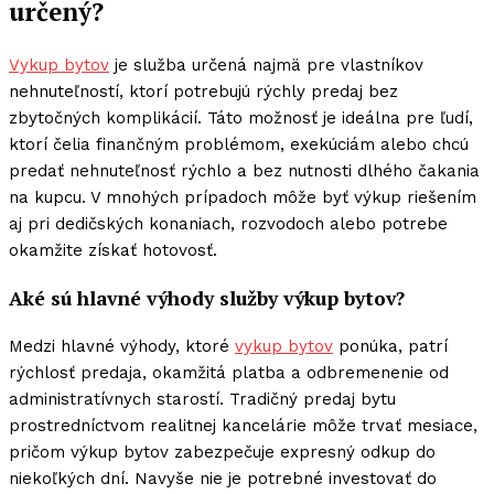
určený?
Vykup bytov
je služba určená najmä pre vlastníkov
nehnuteľností, ktorí potrebujú rýchly predaj bez
zbytočných komplikácií. Táto možnosť je ideálna pre ľudí,
ktorí čelia finančným problémom, exekúciám alebo chcú
predať nehnuteľnosť rýchlo a bez nutnosti dlhého čakania
na kupcu. V mnohých prípadoch môže byť výkup riešením
aj pri dedičských konaniach, rozvodoch alebo potrebe
okamžite získať hotovosť.
Aké sú hlavné výhody služby výkup bytov?
Medzi hlavné výhody, ktoré
vykup bytov
ponúka, patrí
rýchlosť predaja, okamžitá platba a odbremenenie od
administratívnych starostí. Tradičný predaj bytu
prostredníctvom realitnej kancelárie môže trvať mesiace,
pričom výkup bytov zabezpečuje expresný odkup do
niekoľkých dní. Navyše nie je potrebné investovať do