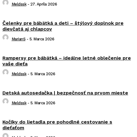
Meldssk
-
27. Apríla 2026
Čelenky pre bábätká a deti – štýlový doplnok pre
dievčatá aj chlapcov
MarianS
-
5. Marca 2026
Rampersy pre bábätká – ideálne letné oblečenie pre
vaše dieťa
Meldssk
-
5. Marca 2026
Detská autosedačka | bezpečnosť na prvom mieste
Meldssk
-
5. Marca 2026
Kočíky do lietadla pre pohodlné cestovanie s
dieťaťom