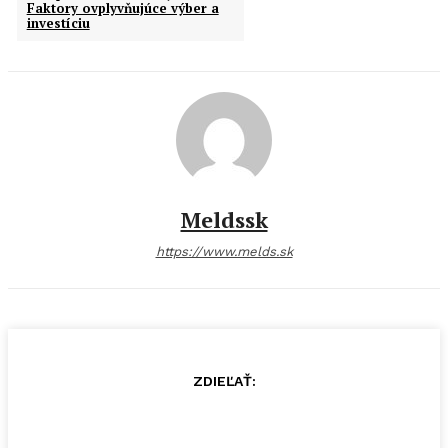
Faktory ovplyvňujúce výber a
investíciu
Meldssk
https://www.melds.sk
ZDIEĽAŤ: