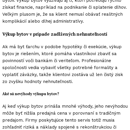
bytov. Výkup bytov využívajú aj tí, ktorí potrebujú rýchlo
získať financie, napríklad na podnikanie či splatenie dlhov.
Veľkým plusom je, že sa klient nemusí obávať realitných
komplikácií alebo dlhej administratívy.
Výkup bytov v prípade zadlžených nehnuteľností
Ak má byt ťarchu v podobe hypotéky či exekúcie, výkup
bytov je riešením, ktoré pomáha vlastníkovi zbaviť sa
povinností voči bankám či veriteľom. Profesionálne
spoločnosti vedia vybaviť všetky potrebné formality a
vyplatiť záväzky, takže klientovi zostáva už len čistý zisk
zo zvyšku hodnoty nehnuteľnosti.
Aké sú nevýhody výkupu bytov?
Aj keď výkup bytov prináša mnohé výhody, jeho nevýhodou
môže byť nižšia predajná cena v porovnaní s tradičným
predajom. Firmy poskytujúce tento servis totiž musia
zohľadniť riziká a náklady spojené s rekonštrukciou či