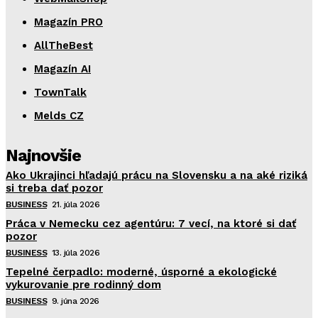
Magazín PRO
AllTheBest
Magazín AI
TownTalk
Melds CZ
Najnovšie
Ako Ukrajinci hľadajú prácu na Slovensku a na aké riziká
si treba dať pozor
BUSINESS
21. júla 2026
Práca v Nemecku cez agentúru: 7 vecí, na ktoré si dať
pozor
BUSINESS
13. júla 2026
Tepelné čerpadlo: moderné, úsporné a ekologické
vykurovanie pre rodinný dom
BUSINESS
9. júna 2026