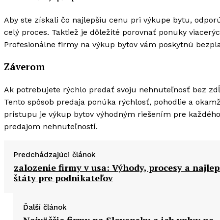
Aby ste získali čo najlepšiu cenu pri výkupe bytu, odp
celý proces. Taktiež je dôležité porovnať ponuky viacerýc
Profesionálne firmy na výkup bytov vám poskytnú bezpl
Záverom
Ak potrebujete rýchlo predať svoju nehnuteľnosť bez zd
Tento spôsob predaja ponúka rýchlosť, pohodlie a oka
prístupu je výkup bytov výhodným riešením pre každéh
predajom nehnuteľností.
Predchádzajúci článok
zalozenie firmy v usa: Výhody, procesy a najlep
štáty pre podnikateľov
Ďalší článok
Najväčšie firmy na Slovensku a ich vplyv na