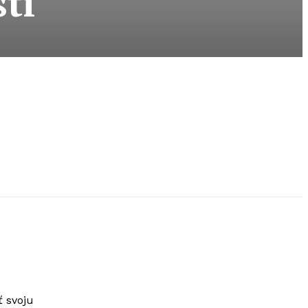
tí
ť svoju