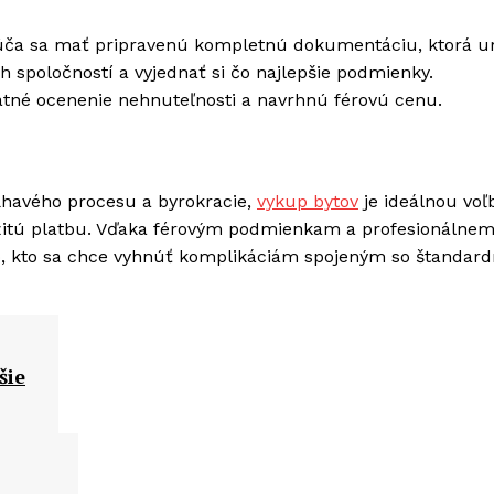
orúča sa mať pripravenú kompletnú dokumentáciu, ktorá ur
h spoločností a vyjednať si čo najlepšie podmienky.
atné ocenenie nehnuteľnosti a navrhnú férovú cenu.
ĺhavého procesu a byrokracie,
vykup bytov
je ideálnou voľ
mžitú platbu. Vďaka férovým podmienkam a profesionálne
o, kto sa chce vyhnúť komplikáciám spojeným so štandar
šie