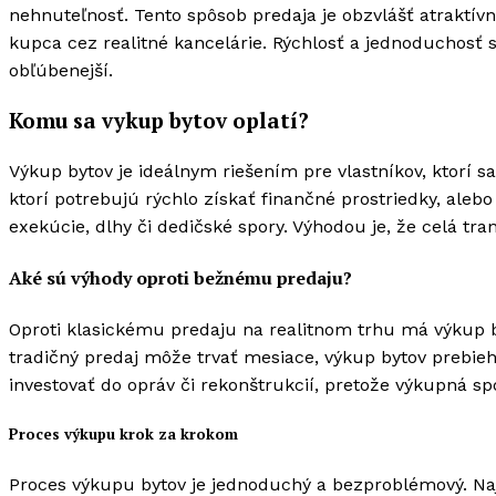
nehnuteľnosť. Tento spôsob predaja je obzvlášť atraktív
kupca cez realitné kancelárie. Rýchlosť a jednoduchosť
obľúbenejší.
Komu sa vykup bytov oplatí?
Výkup bytov je ideálnym riešením pre vlastníkov, ktorí sa
ktorí potrebujú rýchlo získať finančné prostriedky, ale
exekúcie, dlhy či dedičské spory. Výhodou je, že celá tra
Aké sú výhody oproti bežnému predaju?
Oproti klasickému predaju na realitnom trhu má výkup by
tradičný predaj môže trvať mesiace, výkup bytov prebie
investovať do opráv či rekonštrukcií, pretože výkupná s
Proces výkupu krok za krokom
Proces výkupu bytov je jednoduchý a bezproblémový. Najs