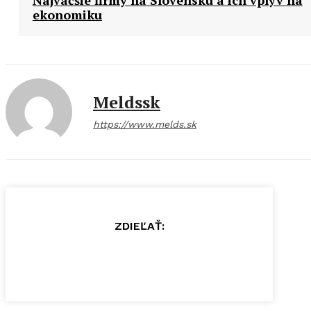
ekonomiku
Meldssk
https://www.melds.sk
ZDIEĽAŤ: