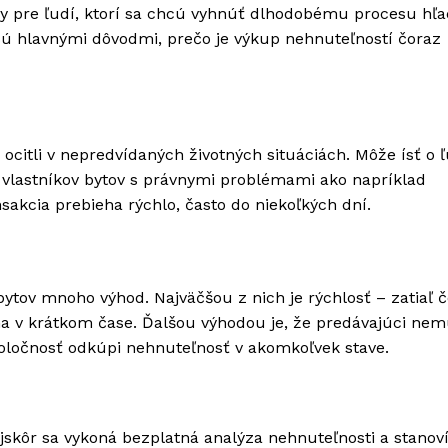
ny pre ľudí, ktorí sa chcú vyhnúť dlhodobému procesu hľa
 sú hlavnými dôvodmi, prečo je výkup nehnuteľností čoraz
 ocitli v nepredvídaných životných situáciách. Môže ísť o ľ
bo vlastníkov bytov s právnymi problémami ako napríklad
nsakcia prebieha rýchlo, často do niekoľkých dní.
tov mnoho výhod. Najväčšou z nich je rýchlosť – zatiaľ č
ha v krátkom čase. Ďalšou výhodou je, že predávajúci nem
poločnosť odkúpi nehnuteľnosť v akomkoľvek stave.
kôr sa vykoná bezplatná analýza nehnuteľnosti a stanoví 