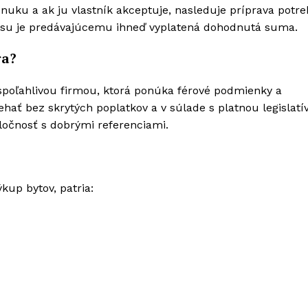
nuku a ak ju vlastník akceptuje, nasleduje príprava potr
esu je predávajúcemu ihneď vyplatená dohodnutá suma.
ra?
 spoľahlivou firmou, ktorá ponúka férové podmienky a
hať bez skrytých poplatkov a v súlade s platnou legislatí
oločnosť s dobrými referenciami.
kup bytov, patria: