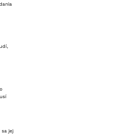
dania
udí,
o
usí
sa jej