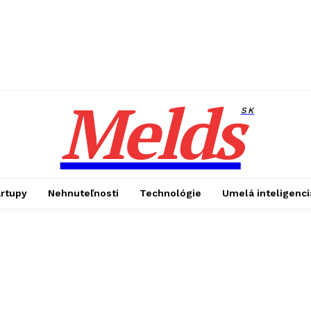
Melds
SK
artupy
Nehnuteľnosti
Technológie
Umelá inteligenci