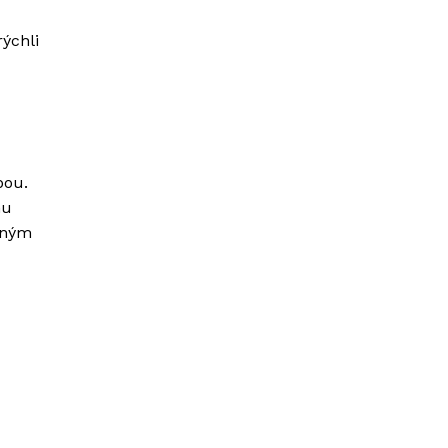
ýchli
bou.
mu
dným