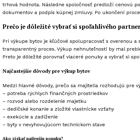
trhová hodnota. Následne spoločnosť predloží cenovú po
dokumentov a podpis kúpnej zmluvy. Po ukončení proc
Prečo je dôležité vybrať si spoľahlivého partne
Pri výkupe bytov je kľúčové spolupracovať s overenou a
transparentný proces. Výkup nehnuteľností by mal prebie
Preto je dôležité porovnať viaceré ponuky a vybrať si sp
Najčastejšie dôvody pre výkup bytov
Medzi hlavné dôvody, prečo sa majitelia rozhodujú pre vý
– potreba rýchlych finančných prostriedkov
– rozvod alebo rozdelenie majetku
– dedičské konanie a zložité vlastnícke vzťahy
– exekúcie a zadlženie
– byty v nevyhovujúcom technickom stave
Ako získať najlepšiu ponuku?