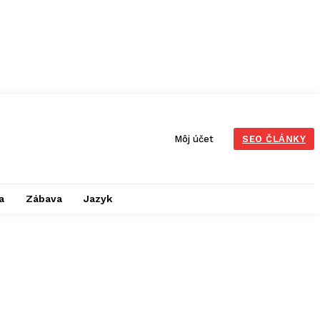
Môj účet
SEO ČLÁNKY
a
Zábava
Jazyk