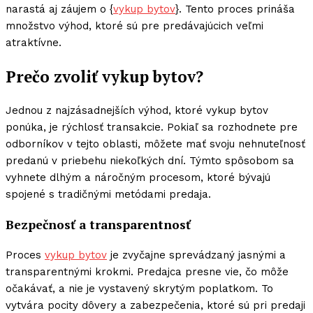
narastá aj záujem o {
vykup bytov
}. Tento proces prináša
množstvo výhod, ktoré sú pre predávajúcich veľmi
atraktívne.
Prečo zvoliť vykup bytov?
Jednou z najzásadnejších výhod, ktoré vykup bytov
ponúka, je rýchlosť transakcie. Pokiaľ sa rozhodnete pre
odborníkov v tejto oblasti, môžete mať svoju nehnuteľnosť
predanú v priebehu niekoľkých dní. Týmto spôsobom sa
vyhnete dlhým a náročným procesom, ktoré bývajú
spojené s tradičnými metódami predaja.
Bezpečnosť a transparentnosť
Proces
vykup bytov
je zvyčajne sprevádzaný jasnými a
transparentnými krokmi. Predajca presne vie, čo môže
očakávať, a nie je vystavený skrytým poplatkom. To
vytvára pocity dôvery a zabezpečenia, ktoré sú pri predaji