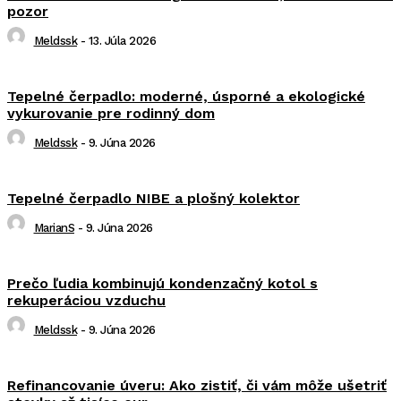
pozor
Meldssk
-
13. Júla 2026
Tepelné čerpadlo: moderné, úsporné a ekologické
vykurovanie pre rodinný dom
Meldssk
-
9. Júna 2026
Tepelné čerpadlo NIBE a plošný kolektor
MarianS
-
9. Júna 2026
Prečo ľudia kombinujú kondenzačný kotol s
rekuperáciou vzduchu
Meldssk
-
9. Júna 2026
Refinancovanie úveru: Ako zistiť, či vám môže ušetriť