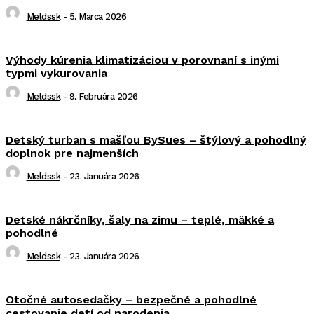
Meldssk
-
5. Marca 2026
Výhody kúrenia klimatizáciou v porovnaní s inými
typmi vykurovania
Meldssk
-
9. Februára 2026
Detský turban s mašľou BySues – štýlový a pohodlný
doplnok pre najmenších
Meldssk
-
23. Januára 2026
Detské nákrčníky, šaly na zimu – teplé, mäkké a
pohodlné
Meldssk
-
23. Januára 2026
Otočné autosedačky – bezpečné a pohodlné
cestovanie detí od narodenia