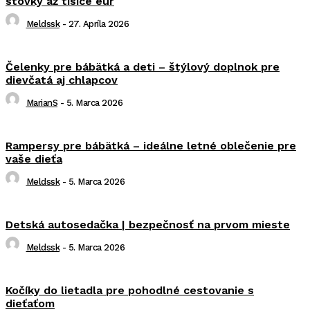
stovky až tisíce eur
Meldssk
-
27. Apríla 2026
Čelenky pre bábätká a deti – štýlový doplnok pre
dievčatá aj chlapcov
MarianS
-
5. Marca 2026
Rampersy pre bábätká – ideálne letné oblečenie pre
vaše dieťa
Meldssk
-
5. Marca 2026
Detská autosedačka | bezpečnosť na prvom mieste
Meldssk
-
5. Marca 2026
Kočíky do lietadla pre pohodlné cestovanie s
dieťaťom