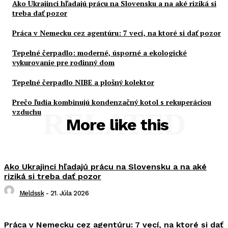
Ako Ukrajinci hľadajú prácu na Slovensku a na aké riziká si
treba dať pozor
Práca v Nemecku cez agentúru: 7 vecí, na ktoré si dať pozor
Tepelné čerpadlo: moderné, úsporné a ekologické
vykurovanie pre rodinný dom
Tepelné čerpadlo NIBE a plošný kolektor
Prečo ľudia kombinujú kondenzačný kotol s rekuperáciou
vzduchu
RELATED
More like this
Ako Ukrajinci hľadajú prácu na Slovensku a na aké
riziká si treba dať pozor
Meldssk
-
21. Júla 2026
Práca v Nemecku cez agentúru: 7 vecí, na ktoré si dať