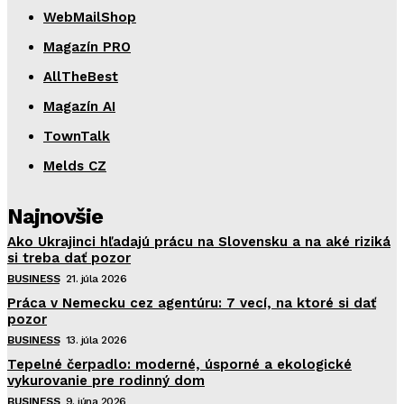
WebMailShop
Magazín PRO
AllTheBest
Magazín AI
TownTalk
Melds CZ
Najnovšie
Ako Ukrajinci hľadajú prácu na Slovensku a na aké riziká
si treba dať pozor
BUSINESS
21. júla 2026
Práca v Nemecku cez agentúru: 7 vecí, na ktoré si dať
pozor
BUSINESS
13. júla 2026
Tepelné čerpadlo: moderné, úsporné a ekologické
vykurovanie pre rodinný dom
BUSINESS
9. júna 2026