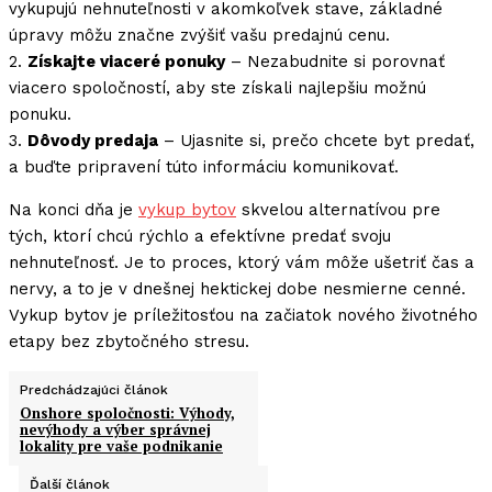
vykupujú nehnuteľnosti v akomkoľvek stave, základné
úpravy môžu značne zvýšiť vašu predajnú cenu.
2.
Získajte viaceré ponuky
– Nezabudnite si porovnať
viacero spoločností, aby ste získali najlepšiu možnú
ponuku.
3.
Dôvody predaja
– Ujasnite si, prečo chcete byt predať,
a buďte pripravení túto informáciu komunikovať.
Na konci dňa je
vykup bytov
skvelou alternatívou pre
tých, ktorí chcú rýchlo a efektívne predať svoju
nehnuteľnosť. Je to proces, ktorý vám môže ušetriť čas a
nervy, a to je v dnešnej hektickej dobe nesmierne cenné.
Vykup bytov je príležitosťou na začiatok nového životného
etapy bez zbytočného stresu.
Predchádzajúci článok
Onshore spoločnosti: Výhody,
nevýhody a výber správnej
lokality pre vaše podnikanie
Ďalší článok