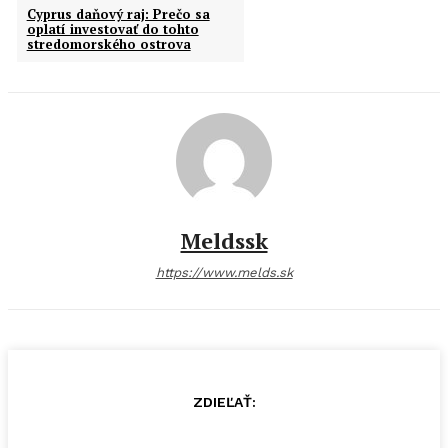
Cyprus daňový raj: Prečo sa
oplatí investovať do tohto
stredomorského ostrova
Meldssk
https://www.melds.sk
ZDIEĽAŤ: