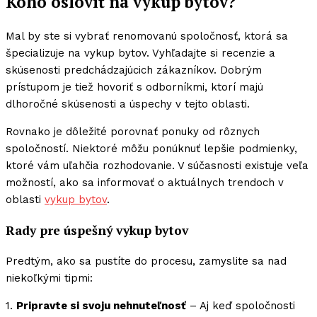
Koho osloviť na vykup bytov?
Mal by ste si vybrať renomovanú spoločnosť, ktorá sa
špecializuje na vykup bytov. Vyhľadajte si recenzie a
skúsenosti predchádzajúcich zákazníkov. Dobrým
prístupom je tiež hovoriť s odborníkmi, ktorí majú
dlhoročné skúsenosti a úspechy v tejto oblasti.
Rovnako je dôležité porovnať ponuky od rôznych
spoločností. Niektoré môžu ponúknuť lepšie podmienky,
ktoré vám uľahčia rozhodovanie. V súčasnosti existuje veľa
možností, ako sa informovať o aktuálnych trendoch v
oblasti
vykup bytov
.
Rady pre úspešný vykup bytov
Predtým, ako sa pustíte do procesu, zamyslite sa nad
niekoľkými tipmi:
1.
Pripravte si svoju nehnuteľnosť
– Aj keď spoločnosti