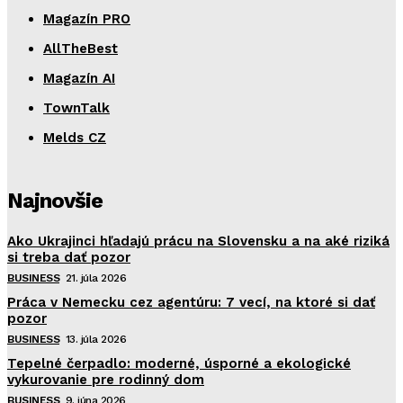
Magazín PRO
AllTheBest
Magazín AI
TownTalk
Melds CZ
Najnovšie
Ako Ukrajinci hľadajú prácu na Slovensku a na aké riziká
si treba dať pozor
BUSINESS
21. júla 2026
Práca v Nemecku cez agentúru: 7 vecí, na ktoré si dať
pozor
BUSINESS
13. júla 2026
Tepelné čerpadlo: moderné, úsporné a ekologické
vykurovanie pre rodinný dom
BUSINESS
9. júna 2026