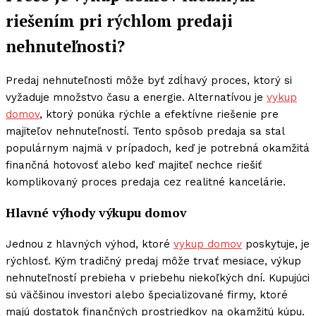
riešením pri rýchlom predaji
nehnuteľnosti?
Predaj nehnuteľnosti môže byť zdĺhavý proces, ktorý si
vyžaduje množstvo času a energie. Alternatívou je
vykup
domov
, ktorý ponúka rýchle a efektívne riešenie pre
majiteľov nehnuteľností. Tento spôsob predaja sa stal
populárnym najmä v prípadoch, keď je potrebná okamžitá
finančná hotovosť alebo keď majiteľ nechce riešiť
komplikovaný proces predaja cez realitné kancelárie.
Hlavné výhody výkupu domov
Jednou z hlavných výhod, ktoré
vykup domov
poskytuje, je
rýchlosť. Kým tradičný predaj môže trvať mesiace, výkup
nehnuteľností prebieha v priebehu niekoľkých dní. Kupujúci
sú väčšinou investori alebo špecializované firmy, ktoré
majú dostatok finančných prostriedkov na okamžitú kúpu.