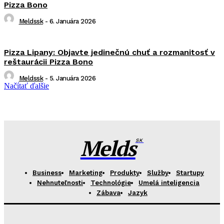
Pizza Bono
Meldssk
-
6. Januára 2026
Pizza Lipany: Objavte jedinečnú chuť a rozmanitosť v
reštaurácii Pizza Bono
Meldssk
-
5. Januára 2026
Načítať ďalšie
Melds
SK
Business
Marketing
Produkty
Služby
Startupy
Nehnuteľnosti
Technológie
Umelá inteligencia
Zábava
Jazyk