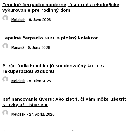
Tepelné čerpadlo: moderné, úsporné a ekologické
vykurovanie pre rodinný dom
Meldssk
-
9. Júna 2026
Tepelné čerpadlo NIBE a plošný kolektor
MarianS
-
9. Júna 2026
Prečo ľudia kombinujú kondenzačný kotol s
rekuperáciou vzduchu
Meldssk
-
9. Júna 2026
Refinancovanie úveru: Ako zistiť, či vám môže ušetriť
stovky až tisíce eur
Meldssk
-
27. Apríla 2026