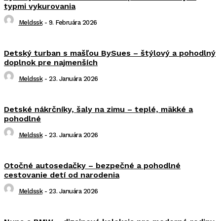
typmi vykurovania
Meldssk
-
9. Februára 2026
Detský turban s mašľou BySues – štýlový a pohodlný
doplnok pre najmenších
Meldssk
-
23. Januára 2026
Detské nákrčníky, šaly na zimu – teplé, mäkké a
pohodlné
Meldssk
-
23. Januára 2026
Otočné autosedačky – bezpečné a pohodlné
cestovanie detí od narodenia
Meldssk
-
23. Januára 2026