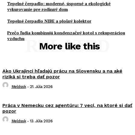
Tepelné čerpadlo: moderné, úsporné a ekologické
vykurovanie pre rodinný dom
Tepelné čerpadlo NIBE a plošný kolektor
Prečo ľudia kombinujú kondenzačný kotol s rekuperáciou
vzduchu
RELATED
More like this
Ako Ukrajinci hľadajú prácu na Slovensku a na aké
riziká si treba dať pozor
Meldssk
-
21. Júla 2026
Práca v Nemecku cez agentúru: 7 vecí, na ktoré si dať
pozor
Meldssk
-
13. Júla 2026