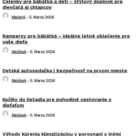
Čelenky pre bábätká a deti – štýlový doplnok pre
dievčatá aj chlapcov
MarianS
-
5. Marca 2026
Rampersy pre bábätká – ideálne letné oblečenie pre
vaše dieťa
Meldssk
-
5. Marca 2026
Detská autosedačka | bezpečnosť na prvom mieste
Meldssk
-
5. Marca 2026
Kočíky do lietadla pre pohodlné cestovanie s
dieťaťom
Meldssk
-
5. Marca 2026
Výhody kúrenia klimatizáciou v porovnaní s inými