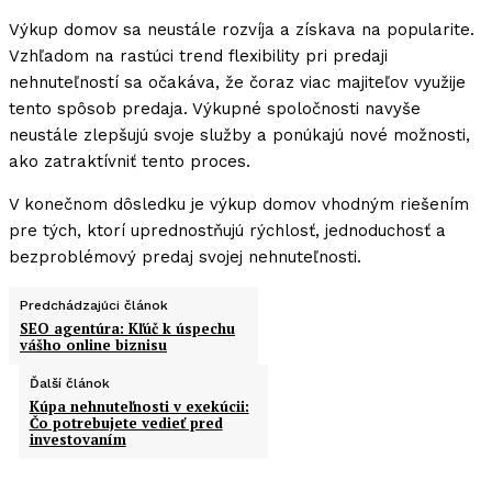
Výkup domov sa neustále rozvíja a získava na popularite.
Vzhľadom na rastúci trend flexibility pri predaji
nehnuteľností sa očakáva, že čoraz viac majiteľov využije
tento spôsob predaja. Výkupné spoločnosti navyše
neustále zlepšujú svoje služby a ponúkajú nové možnosti,
ako zatraktívniť tento proces.
V konečnom dôsledku je výkup domov vhodným riešením
pre tých, ktorí uprednostňujú rýchlosť, jednoduchosť a
bezproblémový predaj svojej nehnuteľnosti.
Predchádzajúci článok
SEO agentúra: Kľúč k úspechu
vášho online biznisu
Ďalší článok
Kúpa nehnuteľnosti v exekúcii:
Čo potrebujete vedieť pred
investovaním