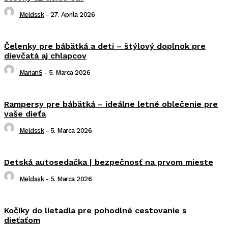
Meldssk
-
27. Apríla 2026
Čelenky pre bábätká a deti – štýlový doplnok pre
dievčatá aj chlapcov
MarianS
-
5. Marca 2026
Rampersy pre bábätká – ideálne letné oblečenie pre
vaše dieťa
Meldssk
-
5. Marca 2026
Detská autosedačka | bezpečnosť na prvom mieste
Meldssk
-
5. Marca 2026
Kočíky do lietadla pre pohodlné cestovanie s
dieťaťom