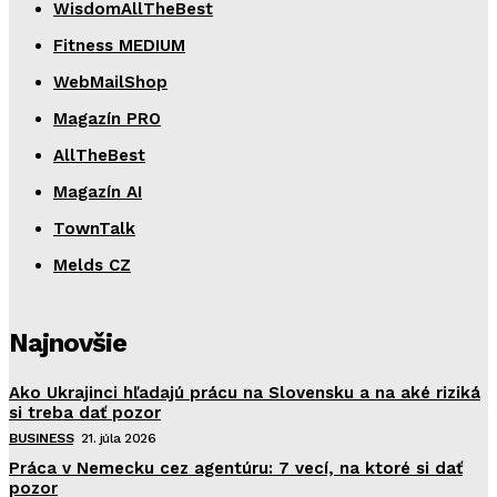
WisdomAllTheBest
Fitness MEDIUM
WebMailShop
Magazín PRO
AllTheBest
Magazín AI
TownTalk
Melds CZ
Najnovšie
Ako Ukrajinci hľadajú prácu na Slovensku a na aké riziká
si treba dať pozor
BUSINESS
21. júla 2026
Práca v Nemecku cez agentúru: 7 vecí, na ktoré si dať
pozor