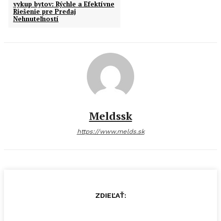
vykup bytov: Rýchle a Efektívne
Riešenie pre Predaj
Nehnuteľností
Meldssk
https://www.melds.sk
ZDIEĽAŤ: