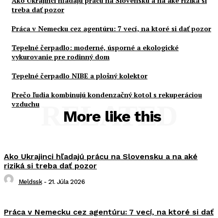
Ako Ukrajinci hľadajú prácu na Slovensku a na aké riziká si
treba dať pozor
Práca v Nemecku cez agentúru: 7 vecí, na ktoré si dať pozor
Tepelné čerpadlo: moderné, úsporné a ekologické
vykurovanie pre rodinný dom
Tepelné čerpadlo NIBE a plošný kolektor
Prečo ľudia kombinujú kondenzačný kotol s rekuperáciou
vzduchu
RELATED
More like this
Ako Ukrajinci hľadajú prácu na Slovensku a na aké
riziká si treba dať pozor
Meldssk
-
21. Júla 2026
Práca v Nemecku cez agentúru: 7 vecí, na ktoré si dať