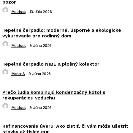
pozor
Meldssk
-
13. Júla 2026
Tepelné čerpadlo: moderné, úsporné a ekologické
vykurovanie pre rodinný dom
Meldssk
-
9. Júna 2026
Tepelné čerpadlo NIBE a plošný kolektor
MarianS
-
9. Júna 2026
Prečo ľudia kombinujú kondenzačný kotol s
rekuperáciou vzduchu
Meldssk
-
9. Júna 2026
Refinancovanie úveru: Ako zistiť, či vám môže ušetriť
stovky až tisíce eur