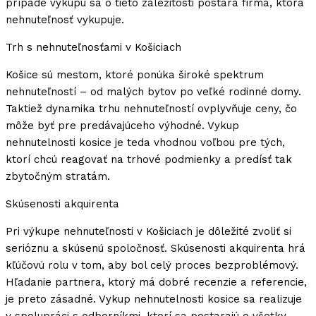
prípade výkupu sa o tieto záležitosti postará firma, ktorá
nehnuteľnosť vykupuje.
Trh s nehnuteľnosťami v Košiciach
Košice sú mestom, ktoré ponúka široké spektrum
nehnuteľností – od malých bytov po veľké rodinné domy.
Taktiež dynamika trhu nehnuteľností ovplyvňuje ceny, čo
môže byť pre predávajúceho výhodné. Vykup
nehnutelnosti kosice je teda vhodnou voľbou pre tých,
ktorí chcú reagovať na trhové podmienky a predísť tak
zbytočným stratám.
Skúsenosti akquirenta
Pri výkupe nehnuteľnosti v Košiciach je dôležité zvoliť si
serióznu a skúsenú spoločnosť. Skúsenosti akquirenta hrá
kľúčovú rolu v tom, aby bol celý proces bezproblémový.
Hľadanie partnera, ktorý má dobré recenzie a referencie,
je preto zásadné. Vykup nehnutelnosti kosice sa realizuje