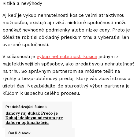
Riziká a nevýhody
Aj keď je vykup nehnutelnosti kosice veľmi atraktívnou
možnosťou, existujú aj riziká. niektoré spoločnosti môžu
ponúkať nevhodné podmienky alebo nízke ceny. Preto je
dôležité robiť si dôkladný prieskum trhu a vyberať si len
overené spoločnosti.
V súčasnosti je
vykup nehnutelnosti kosice
jedným z
najefektívnejších spôsobov, ako predať svoju nehnuteľnosť
na trhu. So správnym partnerom sa môžete tešiť na
rýchly a bezproblémový predaj, ktorý vás zbaví stresu a
ušetrí čas. Nezabúdajte, že starostlivý výber partnera je
kľúčom k úspechu celého procesu.
Predchádzajúci článok
danovy raj dubaj: Prečo je
Dubaj ideálnym miestom pre
daňovú optimalizáciu
Ďalší článok