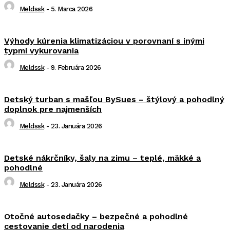
Meldssk
-
5. Marca 2026
Výhody kúrenia klimatizáciou v porovnaní s inými
typmi vykurovania
Meldssk
-
9. Februára 2026
Detský turban s mašľou BySues – štýlový a pohodlný
doplnok pre najmenších
Meldssk
-
23. Januára 2026
Detské nákrčníky, šaly na zimu – teplé, mäkké a
pohodlné
Meldssk
-
23. Januára 2026
Otočné autosedačky – bezpečné a pohodlné
cestovanie detí od narodenia