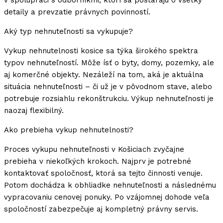
v spolupráci s odborníkmi, ktorí sa postarajú o všetky
detaily a prevzatie právnych povinností.
Aký typ nehnuteľnosti sa vykupuje?
Vykup nehnutelnosti kosice sa týka širokého spektra
typov nehnuteľností. Môže ísť o byty, domy, pozemky, ale
aj komerčné objekty. Nezáleží na tom, aká je aktuálna
situácia nehnuteľnosti – či už je v pôvodnom stave, alebo
potrebuje rozsiahlu rekonštrukciu. Výkup nehnuteľnosti je
naozaj flexibilný.
Ako prebieha vykup nehnutelnosti?
Proces vykupu nehnuteľnosti v Košiciach zvyčajne
prebieha v niekoľkých krokoch. Najprv je potrebné
kontaktovať spoločnosť, ktorá sa tejto činnosti venuje.
Potom dochádza k obhliadke nehnuteľnosti a následnému
vypracovaniu cenovej ponuky. Po vzájomnej dohode veľa
spoločností zabezpečuje aj kompletný právny servis.