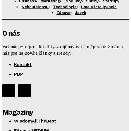
Business
Marketing
Produkty
Služby
Startupy
Nehnuteľnosti
Technológie
Umelá inteligencia
Zábava
Jazyk
O nás
Váš magazín pre aktuality, zaujímavosti a inšpirácie. Sledujte
nás pre najnovšie články a trendy!
Kontakt
PDP
Magazíny
WisdomAllTheBest
Fitness MEDIUM