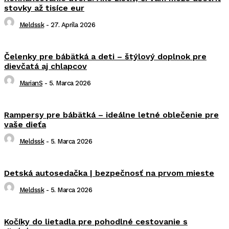
stovky až tisíce eur
Meldssk
-
27. Apríla 2026
Čelenky pre bábätká a deti – štýlový doplnok pre
dievčatá aj chlapcov
MarianS
-
5. Marca 2026
Rampersy pre bábätká – ideálne letné oblečenie pre
vaše dieťa
Meldssk
-
5. Marca 2026
Detská autosedačka | bezpečnosť na prvom mieste
Meldssk
-
5. Marca 2026
Kočíky do lietadla pre pohodlné cestovanie s