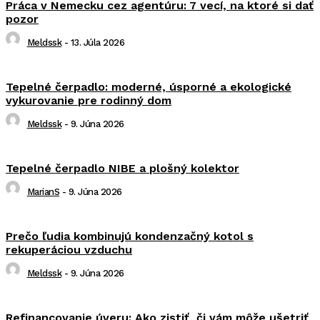
Práca v Nemecku cez agentúru: 7 vecí, na ktoré si dať
pozor
Meldssk
-
13. Júla 2026
Tepelné čerpadlo: moderné, úsporné a ekologické
vykurovanie pre rodinný dom
Meldssk
-
9. Júna 2026
Tepelné čerpadlo NIBE a plošný kolektor
MarianS
-
9. Júna 2026
Prečo ľudia kombinujú kondenzačný kotol s
rekuperáciou vzduchu
Meldssk
-
9. Júna 2026
Refinancovanie úveru: Ako zistiť, či vám môže ušetriť