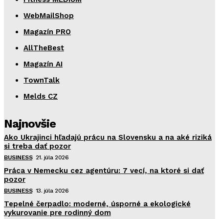
WebMailShop
Magazín PRO
AllTheBest
Magazín AI
TownTalk
Melds CZ
Najnovšie
Ako Ukrajinci hľadajú prácu na Slovensku a na aké riziká
si treba dať pozor
BUSINESS
21. júla 2026
Práca v Nemecku cez agentúru: 7 vecí, na ktoré si dať
pozor
BUSINESS
13. júla 2026
Tepelné čerpadlo: moderné, úsporné a ekologické
vykurovanie pre rodinný dom