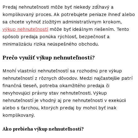
Predaj nehnuteľnosti môže byť niekedy zdĺhavý a
komplikovaný proces. Ak potrebujete peniaze ihneď alebo
sa chcete vyhnúť zložitým administratívnym krokom,
výkup nehnuteľností
môže byť ideálnym riešením. Tento
spôsob predaja ponúka rýchlosť, bezpečnosť a
minimalizáciu rizika neúspešného obchodu.
Prečo využiť výkup nehnuteľností?
Mnohí vlastníci nehnuteľností sa rozhodnú pre výkup
nehnuteľností z rôznych dôvodov. Medzi najčastejšie patrí
finančná tieseň, potreba okamžitého predaja či
nevyhovujúci právny stav nehnuteľnosti. Výkup
nehnuteľností je vhodný aj pre nehnuteľnosti v exekúcii
alebo s ťarchou, ktorých predaj by mohol byť inak
komplikovaný.
Ako prebieha výkup nehnuteľností?