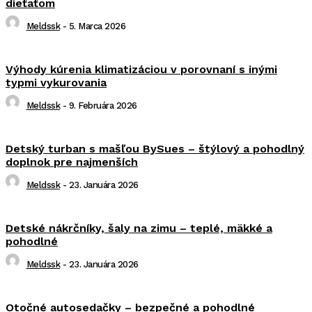
dieťaťom
Meldssk
-
5. Marca 2026
Výhody kúrenia klimatizáciou v porovnaní s inými
typmi vykurovania
Meldssk
-
9. Februára 2026
Detský turban s mašľou BySues – štýlový a pohodlný
doplnok pre najmenších
Meldssk
-
23. Januára 2026
Detské nákrčníky, šaly na zimu – teplé, mäkké a
pohodlné
Meldssk
-
23. Januára 2026
Otočné autosedačky – bezpečné a pohodlné