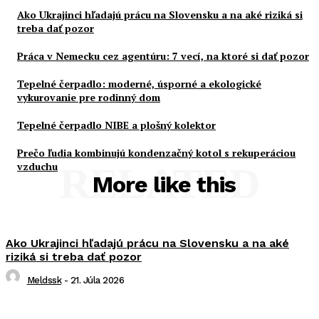
Ako Ukrajinci hľadajú prácu na Slovensku a na aké riziká si
treba dať pozor
Práca v Nemecku cez agentúru: 7 vecí, na ktoré si dať pozor
Tepelné čerpadlo: moderné, úsporné a ekologické
vykurovanie pre rodinný dom
Tepelné čerpadlo NIBE a plošný kolektor
Prečo ľudia kombinujú kondenzačný kotol s rekuperáciou
vzduchu
RELATED
More like this
Ako Ukrajinci hľadajú prácu na Slovensku a na aké
riziká si treba dať pozor
Meldssk
-
21. Júla 2026