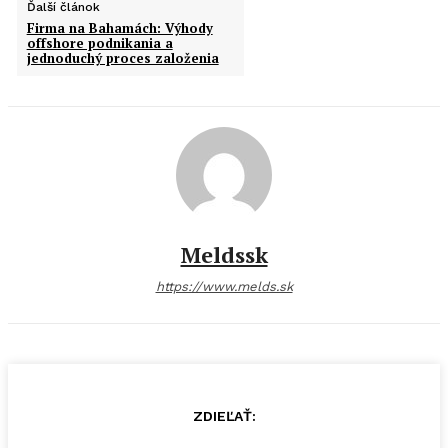
Ďalší článok
Firma na Bahamách: Výhody
offshore podnikania a
jednoduchý proces založenia
Meldssk
https://www.melds.sk
ZDIEĽAŤ: