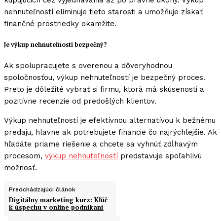
kupujúcich cez vyjednávania až po právne úkony. Výkup
nehnuteľností eliminuje tieto starosti a umožňuje získať
finančné prostriedky okamžite.
Je výkup nehnuteľností bezpečný?
Ak spolupracujete s overenou a dôveryhodnou
spoločnosťou, výkup nehnuteľností je bezpečný proces.
Preto je dôležité vybrať si firmu, ktorá má skúsenosti a
pozitívne recenzie od predošlých klientov.
Výkup nehnuteľností je efektívnou alternatívou k bežnému
predaju, hlavne ak potrebujete financie čo najrýchlejšie. Ak
hľadáte priame riešenie a chcete sa vyhnúť zdĺhavým
procesom,
výkup nehnuteľností
predstavuje spoľahlivú
možnosť.
Predchádzajúci článok
Digitálny marketing kurz: Kľúč
k úspechu v online podnikaní