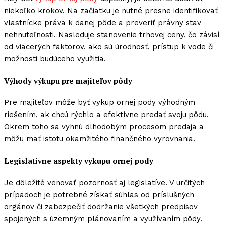
niekoľko krokov. Na začiatku je nutné presne identifikovať
vlastnícke práva k danej pôde a preveriť právny stav
nehnuteľnosti. Nasleduje stanovenie trhovej ceny, čo závisí
od viacerých faktorov, ako sú úrodnosť, prístup k vode či
možnosti budúceho využitia.
Výhody výkupu pre majiteľov pôdy
Pre majiteľov môže byť vykup ornej pody výhodným
riešením, ak chcú rýchlo a efektívne predať svoju pôdu.
Okrem toho sa vyhnú dlhodobým procesom predaja a
môžu mať istotu okamžitého finančného vyrovnania.
Legislatívne aspekty vykupu ornej pody
Je dôležité venovať pozornosť aj legislatíve. V určitých
prípadoch je potrebné získať súhlas od príslušných
orgánov či zabezpečiť dodržanie všetkých predpisov
spojených s územným plánovaním a využívaním pôdy.