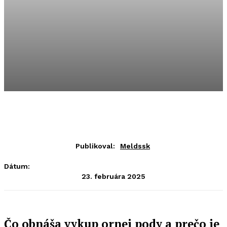
Publikoval:
Meldssk
Dátum:
23. februára 2025
Čo obnáša vykup ornej pody a prečo je