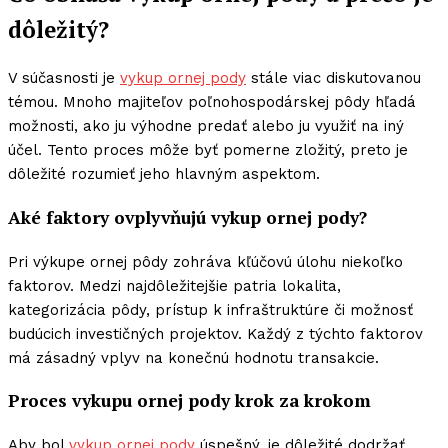
dôležitý?
V súčasnosti je
vykup ornej pody
stále viac diskutovanou
témou. Mnoho majiteľov poľnohospodárskej pôdy hľadá
možnosti, ako ju výhodne predať alebo ju využiť na iný
účel. Tento proces môže byť pomerne zložitý, preto je
dôležité rozumieť jeho hlavným aspektom.
Aké faktory ovplyvňujú vykup ornej pody?
Pri výkupe ornej pôdy zohráva kľúčovú úlohu niekoľko
faktorov. Medzi najdôležitejšie patria lokalita,
kategorizácia pôdy, prístup k infraštruktúre či možnosť
budúcich investičných projektov. Každý z týchto faktorov
má zásadný vplyv na konečnú hodnotu transakcie.
Proces vykupu ornej pody krok za krokom
Aby bol
vykup ornej pody
úspešný, je dôležité dodržať