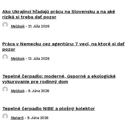
Ako Ukrajinci hľadajú prácu na Slovensku a na aké
riziká si treba dať pozor
Meldssk
-
21. Júla 2026
Práca v Nemecku cez agentúru: 7 vecí, na ktoré si dať
pozor
Meldssk
-
13. Júla 2026
Tepelné čerpadlo: moderné, úsporné a ekologické
vykurovanie pre rodinný dom
Meldssk
-
9. Júna 2026
Tepelné čerpadlo NIBE a plošný kolektor
MarianS
-
9. Júna 2026