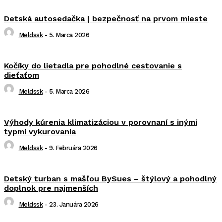
Detská autosedačka | bezpečnosť na prvom mieste
Meldssk
-
5. Marca 2026
Kočíky do lietadla pre pohodlné cestovanie s
dieťaťom
Meldssk
-
5. Marca 2026
Výhody kúrenia klimatizáciou v porovnaní s inými
typmi vykurovania
Meldssk
-
9. Februára 2026
Detský turban s mašľou BySues – štýlový a pohodlný
doplnok pre najmenších
Meldssk
-
23. Januára 2026