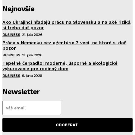
Najnovšie
Ako Ukrajinci hľadajú prácu na Slovensku a na aké riziká
si treba dať pozor
BUSINESS
21. júla 2026
Práca v Nemecku cez agentúru: 7 vecí, na ktoré si dať
pozor
BUSINESS
13. júla 2026
Tepelné čerpadlo: moderné, úsporné a ekologické
vykurovanie pre rodinný dom
BUSINESS
9. júna 2026
Newsletter
ODOBERAŤ