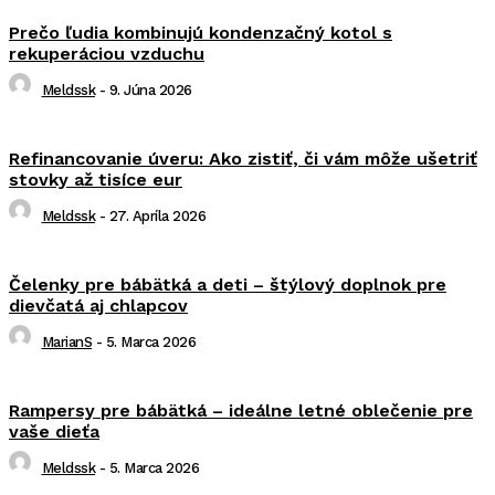
Prečo ľudia kombinujú kondenzačný kotol s
rekuperáciou vzduchu
Meldssk
-
9. Júna 2026
Refinancovanie úveru: Ako zistiť, či vám môže ušetriť
stovky až tisíce eur
Meldssk
-
27. Apríla 2026
Čelenky pre bábätká a deti – štýlový doplnok pre
dievčatá aj chlapcov
MarianS
-
5. Marca 2026
Rampersy pre bábätká – ideálne letné oblečenie pre
vaše dieťa
Meldssk
-
5. Marca 2026