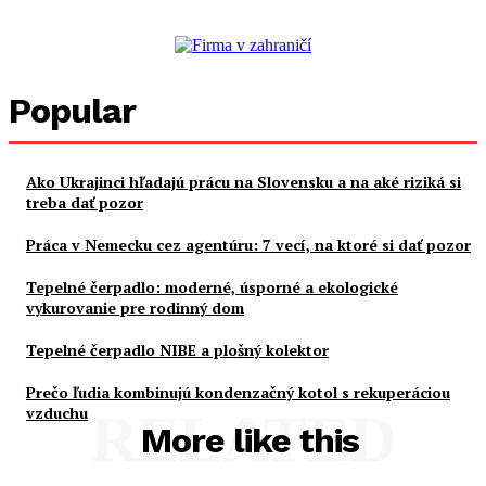
Popular
Ako Ukrajinci hľadajú prácu na Slovensku a na aké riziká si
treba dať pozor
Práca v Nemecku cez agentúru: 7 vecí, na ktoré si dať pozor
Tepelné čerpadlo: moderné, úsporné a ekologické
vykurovanie pre rodinný dom
Tepelné čerpadlo NIBE a plošný kolektor
Prečo ľudia kombinujú kondenzačný kotol s rekuperáciou
vzduchu
RELATED
More like this