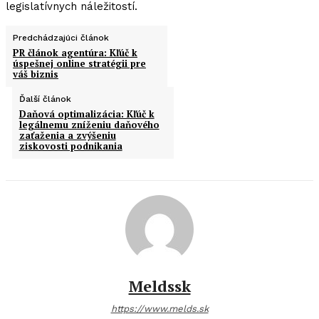
legislatívnych náležitostí.
Predchádzajúci článok
PR článok agentúra: Kľúč k
úspešnej online stratégii pre
váš biznis
Ďalší článok
Daňová optimalizácia: Kľúč k
legálnemu zníženiu daňového
zaťaženia a zvýšeniu
ziskovosti podnikania
Meldssk
https://www.melds.sk