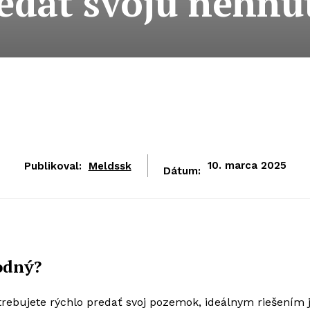
edať svoju nehnu
Publikoval:
Meldssk
10. marca 2025
Dátum:
odný?
trebujete rýchlo predať svoj pozemok, ideálnym riešením 