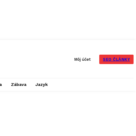
SEO ČLÁNKY
Môj účet
a
Zábava
Jazyk