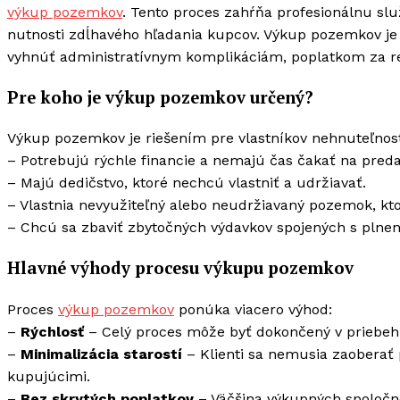
výkup pozemkov
. Tento proces zahŕňa profesionálnu sl
nutnosti zdĺhavého hľadania kupcov. Výkup pozemkov je 
vyhnúť administratívnym komplikáciám, poplatkom za rea
Pre koho je výkup pozemkov určený?
Výkup pozemkov je riešením pre vlastníkov nehnuteľností
– Potrebujú rýchle financie a nemajú čas čakať na pred
– Majú dedičstvo, ktoré nechcú vlastniť a udržiavať.
– Vlastnia nevyužiteľný alebo neudržiavaný pozemok, k
– Chcú sa zbaviť zbytočných výdavkov spojených s plne
Hlavné výhody procesu výkupu pozemkov
Proces
výkup pozemkov
ponúka viacero výhod:
–
Rýchlosť
– Celý proces môže byť dokončený v priebehu
–
Minimalizácia starostí
– Klienti sa nemusia zaoberať
kupujúcimi.
–
Bez skrytých poplatkov
– Väčšina výkupných spoločno