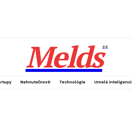
Melds
SK
artupy
Nehnuteľnosti
Technológie
Umelá inteligenci