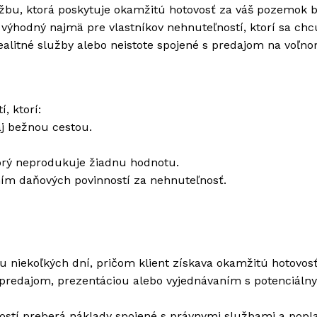
užbu, ktorá poskytuje okamžitú hotovosť za váš pozemok 
výhodný najmä pre vlastníkov nehnuteľností, ktorí sa chc
litné služby alebo neistote spojené s predajom na voľno
, ktorí:
aj bežnou cestou.
torý neprodukuje žiadnu hodnotu.
ním daňových povinností za nehnuteľnosť.
 niekoľkých dní, pričom klient získava okamžitú hotovosť
 predajom, prezentáciou alebo vyjednávaním s potenciáln
stí preberá náklady spojené s právnymi službami a popl