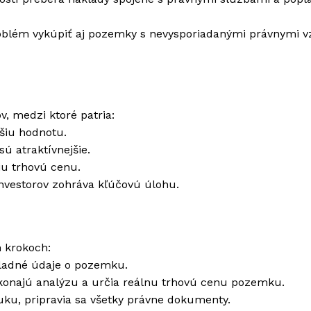
oblém vykúpiť aj pozemky s nevysporiadanými právnymi 
, medzi ktoré patria:
šiu hodnotu.
ú atraktívnejšie.
iu trhovú cenu.
investorov zohráva kľúčovú úlohu.
 krokoch:
kladné údaje o pozemku.
ykonajú analýzu a určia reálnu trhovú cenu pozemku.
uku, pripravia sa všetky právne dokumenty.