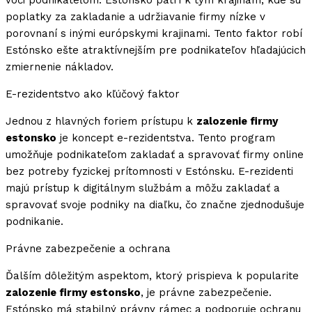
voči podnikateľom. Estónsko patrí k tým krajinám, kde sú
poplatky za zakladanie a udržiavanie firmy nízke v
porovnaní s inými európskymi krajinami. Tento faktor robí
Estónsko ešte atraktívnejším pre podnikateľov hľadajúcich
zmiernenie nákladov.
E-rezidentstvo ako kľúčový faktor
Jednou z hlavných foriem prístupu k
zalozenie firmy
estonsko
je koncept e-rezidentstva. Tento program
umožňuje podnikateľom zakladať a spravovať firmy online
bez potreby fyzickej prítomnosti v Estónsku. E-rezidenti
majú prístup k digitálnym službám a môžu zakladať a
spravovať svoje podniky na diaľku, čo značne zjednodušuje
podnikanie.
Právne zabezpečenie a ochrana
Ďalším dôležitým aspektom, ktorý prispieva k popularite
zalozenie firmy estonsko
, je právne zabezpečenie.
Estónsko má stabilný právny rámec a podporuje ochranu