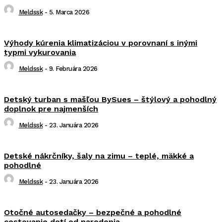
Meldssk
-
5. Marca 2026
Výhody kúrenia klimatizáciou v porovnaní s inými
typmi vykurovania
Meldssk
-
9. Februára 2026
Detský turban s mašľou BySues – štýlový a pohodlný
doplnok pre najmenších
Meldssk
-
23. Januára 2026
Detské nákrčníky, šaly na zimu – teplé, mäkké a
pohodlné
Meldssk
-
23. Januára 2026
Otočné autosedačky – bezpečné a pohodlné
cestovanie detí od narodenia