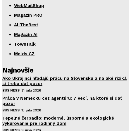
WebMailShop
Magazín PRO
AllTheBest
Magazín AI
TownTalk
Melds CZ
Najnovšie
Ako Ukrajinci hľadajú prácu na Slovensku a na aké riziká
si treba dať pozor
BUSINESS
21. júla 2026
Práca v Nemecku cez agentúru: 7 vecí, na ktoré si dať
pozor
BUSINESS
13. júla 2026
Tepelné čerpadlo: moderné, úsporné a ekologické
vykurovanie pre rodinný dom
BUSINESS
9. júna 2026