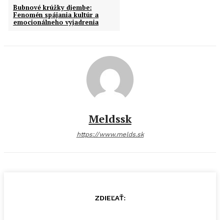
Bubnové krúžky djembe:
Fenomén spájania kultúr a
emocionálneho vyjadrenia
Meldssk
https://www.melds.sk
ZDIEĽAŤ: