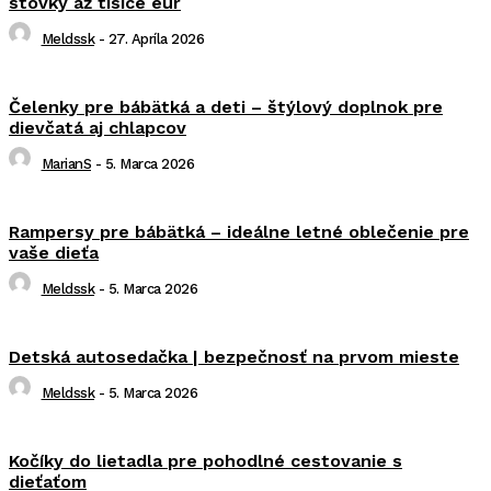
stovky až tisíce eur
Meldssk
-
27. Apríla 2026
Čelenky pre bábätká a deti – štýlový doplnok pre
dievčatá aj chlapcov
MarianS
-
5. Marca 2026
Rampersy pre bábätká – ideálne letné oblečenie pre
vaše dieťa
Meldssk
-
5. Marca 2026
Detská autosedačka | bezpečnosť na prvom mieste
Meldssk
-
5. Marca 2026
Kočíky do lietadla pre pohodlné cestovanie s
dieťaťom