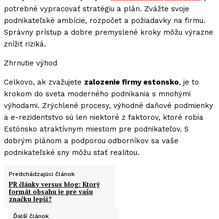
potrebné vypracovať stratégiu a plán. Zvážte svoje
podnikateľské ambície, rozpočet a požiadavky na firmu.
Správny prístup a dobre premyslené kroky môžu výrazne
znížiť riziká.
Zhrnutie výhod
Celkovo, ak zvažujete
zalozenie firmy estonsko
, je to
krokom do sveta moderného podnikania s mnohými
výhodami. Zrýchlené procesy, výhodné daňové podmienky
a e-rezidentstvo sú len niektoré z faktorov, ktoré robia
Estónsko atraktívnym miestom pre podnikateľov. S
dobrým plánom a podporou odborníkov sa vaše
podnikateľské sny môžu stať realitou.
Predchádzajúci článok
PR články versus blog: Ktorý
formát obsahu je pre vašu
značku lepší?
Ďalší článok