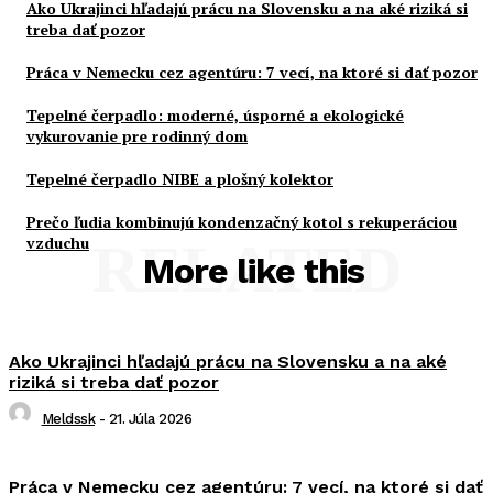
Ako Ukrajinci hľadajú prácu na Slovensku a na aké riziká si
treba dať pozor
Práca v Nemecku cez agentúru: 7 vecí, na ktoré si dať pozor
Tepelné čerpadlo: moderné, úsporné a ekologické
vykurovanie pre rodinný dom
Tepelné čerpadlo NIBE a plošný kolektor
Prečo ľudia kombinujú kondenzačný kotol s rekuperáciou
vzduchu
RELATED
More like this
Ako Ukrajinci hľadajú prácu na Slovensku a na aké
riziká si treba dať pozor
Meldssk
-
21. Júla 2026
Práca v Nemecku cez agentúru: 7 vecí, na ktoré si dať