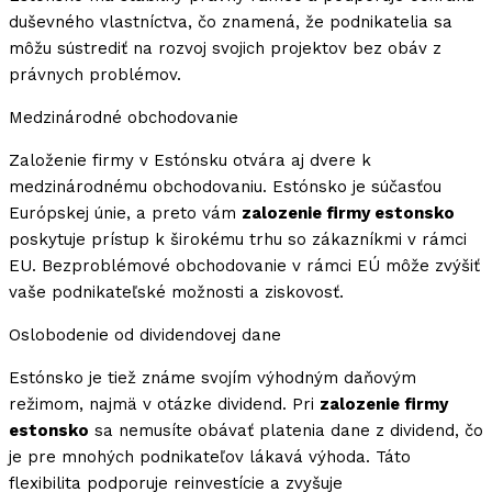
duševného vlastníctva, čo znamená, že podnikatelia sa
môžu sústrediť na rozvoj svojich projektov bez obáv z
právnych problémov.
Medzinárodné obchodovanie
Založenie firmy v Estónsku otvára aj dvere k
medzinárodnému obchodovaniu. Estónsko je súčasťou
Európskej únie, a preto vám
zalozenie firmy estonsko
poskytuje prístup k širokému trhu so zákazníkmi v rámci
EU. Bezproblémové obchodovanie v rámci EÚ môže zvýšiť
vaše podnikateľské možnosti a ziskovosť.
Oslobodenie od dividendovej dane
Estónsko je tiež známe svojím výhodným daňovým
režimom, najmä v otázke dividend. Pri
zalozenie firmy
estonsko
sa nemusíte obávať platenia dane z dividend, čo
je pre mnohých podnikateľov lákavá výhoda. Táto
flexibilita podporuje reinvestície a zvyšuje