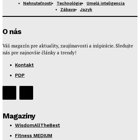
Nehnuteľnosti
Technológie
Umelá inteligencia
Zábava
Jazyk
O nás
Váš magazín pre aktuality, zaujímavosti a inšpirácie. Sledujte
nás pre najnovšie články a trendy!
Kontakt
PDP
Magazíny
WisdomAllTheBest
Fitness MEDIUM