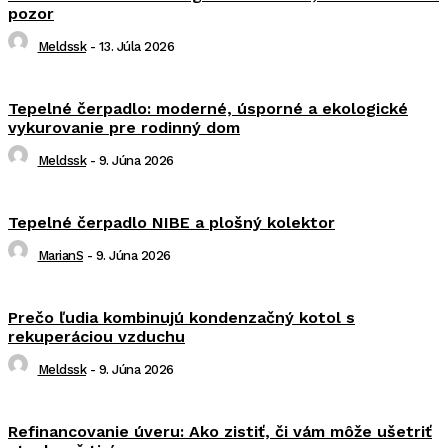
pozor
Meldssk
-
13. Júla 2026
Tepelné čerpadlo: moderné, úsporné a ekologické
vykurovanie pre rodinný dom
Meldssk
-
9. Júna 2026
Tepelné čerpadlo NIBE a plošný kolektor
MarianS
-
9. Júna 2026
Prečo ľudia kombinujú kondenzačný kotol s
rekuperáciou vzduchu
Meldssk
-
9. Júna 2026
Refinancovanie úveru: Ako zistiť, či vám môže ušetriť