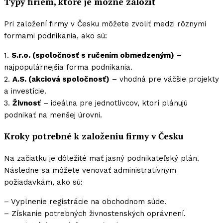
Typy firiem, ktoré je možné založiť
Pri založení firmy v Česku môžete zvoliť medzi rôznymi
formami podnikania, ako sú:
1.
S.r.o. (spoločnosť s ručením obmedzeným)
–
najpopulárnejšia forma podnikania.
2.
A.S. (akciová spoločnosť)
– vhodná pre väčšie projekty
a investície.
3.
Živnosť
– ideálna pre jednotlivcov, ktorí plánujú
podnikať na menšej úrovni.
Kroky potrebné k založeniu firmy v Česku
Na začiatku je dôležité mať jasný podnikateľský plán.
Následne sa môžete venovať administratívnym
požiadavkám, ako sú:
– Vyplnenie registrácie na obchodnom súde.
– Získanie potrebných živnostenských oprávnení.