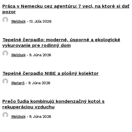
Práca v Nemecku cez agentúru: 7 vecí, na ktoré si dať
pozor
Meldssk
-
13. Júla 2026
Tepelné čerpadlo: moderné, úsporné a ekologické
vykurovanie pre rodinný dom
Meldssk
-
9. Júna 2026
Tepelné čerpadlo NIBE a plošný kolektor
MarianS
-
9. Júna 2026
Prečo ľudia kombinujú kondenzačný kotol s
rekuperáciou vzduchu
Meldssk
-
9. Júna 2026