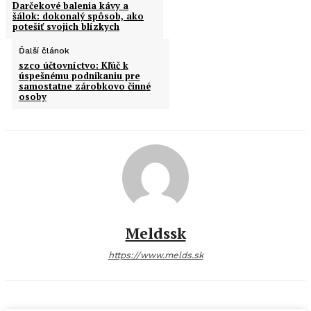
Darčekové balenia kávy a
šálok: dokonalý spôsob, ako
potešiť svojich blízkych
Ďalší článok
szco účtovníctvo: Kľúč k
úspešnému podnikaniu pre
samostatne zárobkovo činné
osoby
Meldssk
https://www.melds.sk