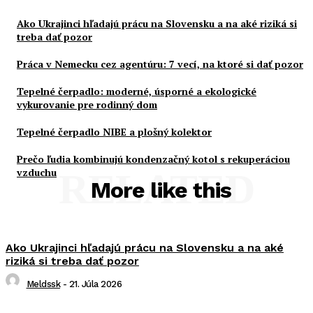
Ako Ukrajinci hľadajú prácu na Slovensku a na aké riziká si
treba dať pozor
Práca v Nemecku cez agentúru: 7 vecí, na ktoré si dať pozor
Tepelné čerpadlo: moderné, úsporné a ekologické
vykurovanie pre rodinný dom
Tepelné čerpadlo NIBE a plošný kolektor
Prečo ľudia kombinujú kondenzačný kotol s rekuperáciou
vzduchu
RELATED
More like this
Ako Ukrajinci hľadajú prácu na Slovensku a na aké
riziká si treba dať pozor
Meldssk
-
21. Júla 2026