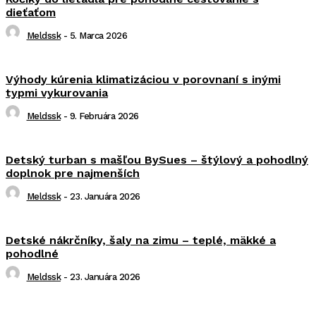
dieťaťom
Meldssk
-
5. Marca 2026
Výhody kúrenia klimatizáciou v porovnaní s inými
typmi vykurovania
Meldssk
-
9. Februára 2026
Detský turban s mašľou BySues – štýlový a pohodlný
doplnok pre najmenších
Meldssk
-
23. Januára 2026
Detské nákrčníky, šaly na zimu – teplé, mäkké a
pohodlné
Meldssk
-
23. Januára 2026