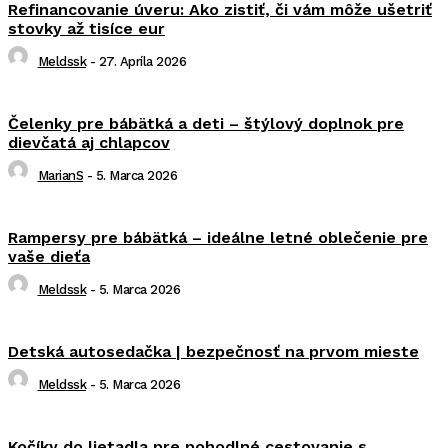
Refinancovanie úveru: Ako zistiť, či vám môže ušetriť
stovky až tisíce eur
Meldssk
-
27. Apríla 2026
Čelenky pre bábätká a deti – štýlový doplnok pre
dievčatá aj chlapcov
MarianS
-
5. Marca 2026
Rampersy pre bábätká – ideálne letné oblečenie pre
vaše dieťa
Meldssk
-
5. Marca 2026
Detská autosedačka | bezpečnosť na prvom mieste
Meldssk
-
5. Marca 2026
Kočíky do lietadla pre pohodlné cestovanie s