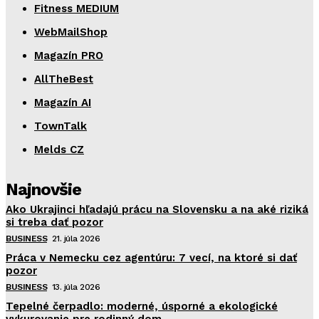
Fitness MEDIUM
WebMailShop
Magazín PRO
AllTheBest
Magazín AI
TownTalk
Melds CZ
Najnovšie
Ako Ukrajinci hľadajú prácu na Slovensku a na aké riziká
si treba dať pozor
BUSINESS
21. júla 2026
Práca v Nemecku cez agentúru: 7 vecí, na ktoré si dať
pozor
BUSINESS
13. júla 2026
Tepelné čerpadlo: moderné, úsporné a ekologické