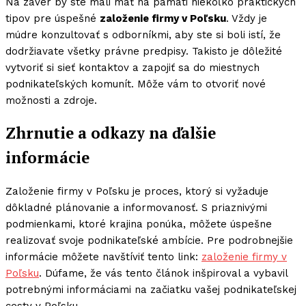
Na záver by ste mali mať na pamäti niekoľko praktických
tipov pre úspešné
založenie firmy v Poľsku
. Vždy je
múdre konzultovať s odborníkmi, aby ste si boli istí, že
dodržiavate všetky právne predpisy. Takisto je dôležité
vytvoriť si sieť kontaktov a zapojiť sa do miestnych
podnikateľských komunít. Môže vám to otvoriť nové
možnosti a zdroje.
Zhrnutie a odkazy na ďalšie
informácie
Založenie firmy v Poľsku je proces, ktorý si vyžaduje
dôkladné plánovanie a informovanosť. S priaznivými
podmienkami, ktoré krajina ponúka, môžete úspešne
realizovať svoje podnikateľské ambície. Pre podrobnejšie
informácie môžete navštíviť tento link:
založenie firmy v
Poľsku
. Dúfame, že vás tento článok inšpiroval a vybavil
potrebnými informáciami na začiatku vašej podnikateľskej
cesty v Poľsku.