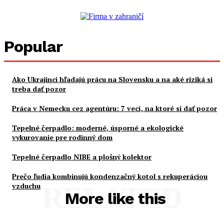
Popular
Ako Ukrajinci hľadajú prácu na Slovensku a na aké riziká si
treba dať pozor
Práca v Nemecku cez agentúru: 7 vecí, na ktoré si dať pozor
Tepelné čerpadlo: moderné, úsporné a ekologické
vykurovanie pre rodinný dom
Tepelné čerpadlo NIBE a plošný kolektor
Prečo ľudia kombinujú kondenzačný kotol s rekuperáciou
vzduchu
RELATED
More like this