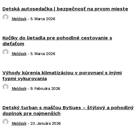
Detská autosedačka | bezpečnosť na prvom mieste
Meldssk
-
5. Marca 2026
Kočíky do lietadla pre pohodlné cestovanie s
dieťaťom
Meldssk
-
5. Marca 2026
Výhody kúrenia klimatizáciou v porovnaní s inými
typmi vykurovania
Meldssk
-
9. Februára 2026
Detský turban s mašľou BySues – štýlový a pohodlný
doplnok pre najmenších
Meldssk
-
23. Januára 2026