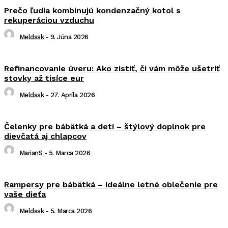
Prečo ľudia kombinujú kondenzačný kotol s
rekuperáciou vzduchu
Meldssk
-
9. Júna 2026
Refinancovanie úveru: Ako zistiť, či vám môže ušetriť
stovky až tisíce eur
Meldssk
-
27. Apríla 2026
Čelenky pre bábätká a deti – štýlový doplnok pre
dievčatá aj chlapcov
MarianS
-
5. Marca 2026
Rampersy pre bábätká – ideálne letné oblečenie pre
vaše dieťa
Meldssk
-
5. Marca 2026