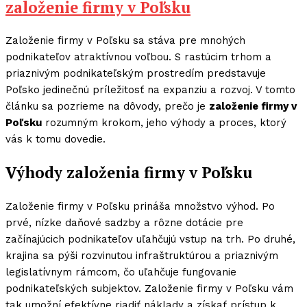
založenie firmy v Poľsku
Založenie firmy v Poľsku sa stáva pre mnohých
podnikateľov atraktívnou voľbou. S rastúcim trhom a
priaznivým podnikateľským prostredím predstavuje
Poľsko jedinečnú príležitosť na expanziu a rozvoj. V tomto
článku sa pozrieme na dôvody, prečo je
založenie firmy v
Poľsku
rozumným krokom, jeho výhody a proces, ktorý
vás k tomu dovedie.
Výhody založenia firmy v Poľsku
Založenie firmy v Poľsku prináša množstvo výhod. Po
prvé, nízke daňové sadzby a rôzne dotácie pre
začínajúcich podnikateľov uľahčujú vstup na trh. Po druhé,
krajina sa pýši rozvinutou infraštruktúrou a priaznivým
legislatívnym rámcom, čo uľahčuje fungovanie
podnikateľských subjektov. Založenie firmy v Poľsku vám
tak umožní efektívne riadiť náklady a získať prístup k