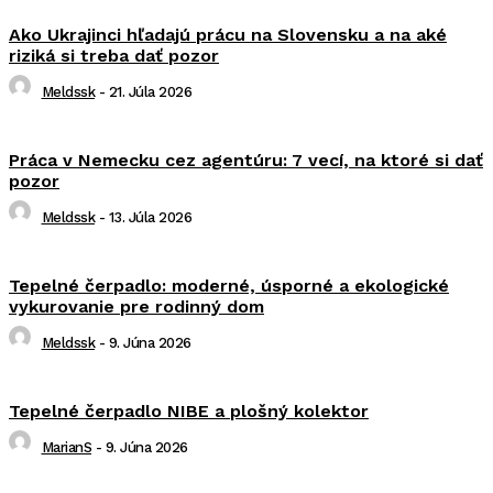
Ako Ukrajinci hľadajú prácu na Slovensku a na aké
riziká si treba dať pozor
Meldssk
-
21. Júla 2026
Práca v Nemecku cez agentúru: 7 vecí, na ktoré si dať
pozor
Meldssk
-
13. Júla 2026
Tepelné čerpadlo: moderné, úsporné a ekologické
vykurovanie pre rodinný dom
Meldssk
-
9. Júna 2026
Tepelné čerpadlo NIBE a plošný kolektor
MarianS
-
9. Júna 2026