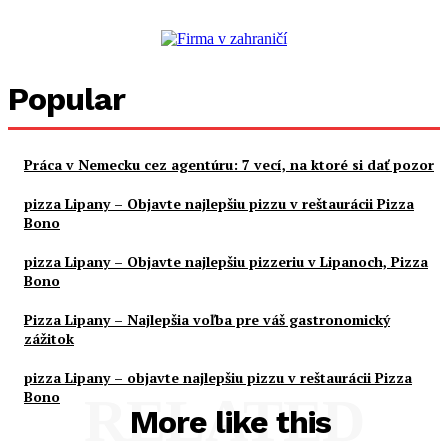
Popular
Práca v Nemecku cez agentúru: 7 vecí, na ktoré si dať pozor
pizza Lipany – Objavte najlepšiu pizzu v reštaurácii Pizza
Bono
pizza Lipany – Objavte najlepšiu pizzeriu v Lipanoch, Pizza
Bono
Pizza Lipany – Najlepšia voľba pre váš gastronomický
zážitok
pizza Lipany – objavte najlepšiu pizzu v reštaurácii Pizza
Bono
RELATED
More like this