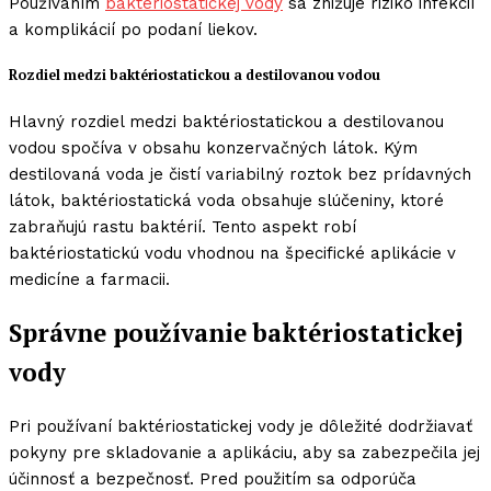
Používaním
bakteriostatickej vody
sa znižuje riziko infekcií
a komplikácií po podaní liekov.
Rozdiel medzi baktériostatickou a destilovanou vodou
Hlavný rozdiel medzi baktériostatickou a destilovanou
vodou spočíva v obsahu konzervačných látok. Kým
destilovaná voda je čistí variabilný roztok bez prídavných
látok, baktériostatická voda obsahuje slúčeniny, ktoré
zabraňujú rastu baktérií. Tento aspekt robí
baktériostatickú vodu vhodnou na špecifické aplikácie v
medicíne a farmacii.
Správne používanie baktériostatickej
vody
Pri používaní baktériostatickej vody je dôležité dodržiavať
pokyny pre skladovanie a aplikáciu, aby sa zabezpečila jej
účinnosť a bezpečnosť. Pred použitím sa odporúča