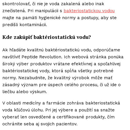
skontrolovať, či nie je voda zakalená alebo inak
znečistená. Pri manipulácii s
bakteriostatickou vodou
majte na pamäti hygieni­cké normy a postupy, aby ste
predišli kontaminácii.
Kde zakúpiť baktériostatickú vodu?
Ak hľadáte kvalitnú baktériostatickú vodu, odporúčame
navštíviť Peptide Revolution. Ich webová stránka ponúka
široký výber produktov vrátane efektívnej a spoľahlivej
baktériostatickej vody, ktorá spĺňa všetky potrebné
normy. Nezabudnite, že kvalitný výrobok môže mať
zásadný význam pre úspech celého procesu, či už ide o
liečbu alebo výskum.
V oblasti medicíny a farmácie zohráva bakteriostatická
voda kľúčovú úlohu. Pri jej výbere a použití sa snažte
vyberať len osvedčené a certifikované produkty, čím
ochránite seba aj svojich pacientov.