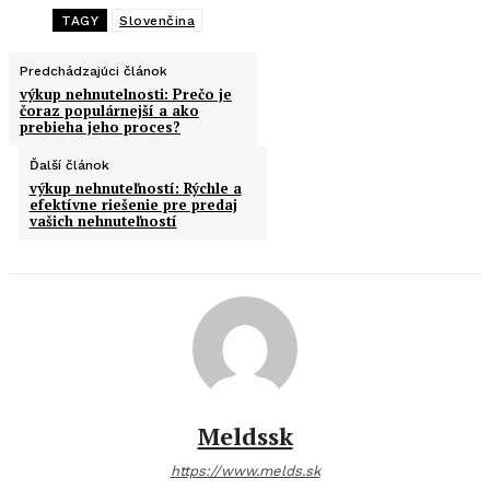
TAGY
Slovenčina
Predchádzajúci článok
výkup nehnutelnosti: Prečo je
čoraz populárnejší a ako
prebieha jeho proces?
Ďalší článok
výkup nehnuteľností: Rýchle a
efektívne riešenie pre predaj
vašich nehnuteľností
Meldssk
https://www.melds.sk