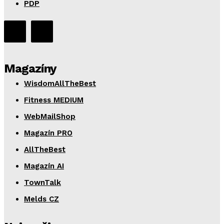
PDP
Magazíny
WisdomAllTheBest
Fitness MEDIUM
WebMailShop
Magazín PRO
AllTheBest
Magazín AI
TownTalk
Melds CZ