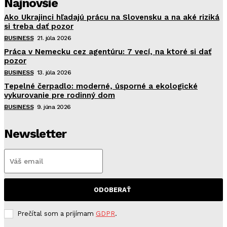
Najnovšie
Ako Ukrajinci hľadajú prácu na Slovensku a na aké riziká
si treba dať pozor
BUSINESS
21. júla 2026
Práca v Nemecku cez agentúru: 7 vecí, na ktoré si dať
pozor
BUSINESS
13. júla 2026
Tepelné čerpadlo: moderné, úsporné a ekologické
vykurovanie pre rodinný dom
BUSINESS
9. júna 2026
Newsletter
ODOBERAŤ
Prečítal som a prijímam
GDPR
.