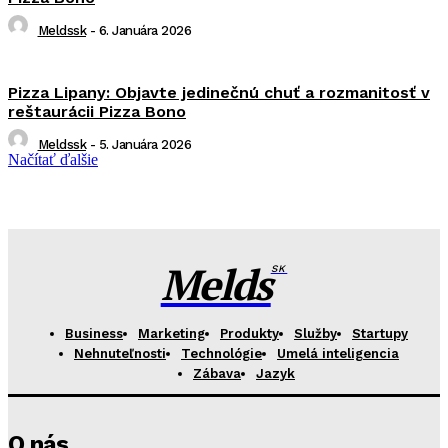
Meldssk
-
6. Januára 2026
Pizza Lipany: Objavte jedinečnú chuť a rozmanitosť v
reštaurácii Pizza Bono
Meldssk
-
5. Januára 2026
Načítať ďalšie
Melds
SK
Business
Marketing
Produkty
Služby
Startupy
Nehnuteľnosti
Technológie
Umelá inteligencia
Zábava
Jazyk
O nás