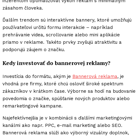
inzerentom optimalizovať výkon reklám s minimálnym
zásahom človeka.
Ďalším trendom sú interaktívne bannery, ktoré umožňujú
používateľovi určitú formu interakcie – napríklad
prehrávanie videa, scrollovanie alebo mini aplikácie
priamo v reklame. Takéto prvky zvyšujú atraktivitu a
podporujú záujem o značku.
Kedy investovať do bannerovej reklamy?
Investícia do formátu, akým je
Bannerová reklama
, je
vhodná pre firmy, ktoré chcú osloviť široké spektrum
zákazníkov v krátkom čase. Výborne sa hodí na budovanie
povedomia o značke, spúšťanie nových produktov alebo
remarketingové kampane.
Najefektívnejšia je v kombinácii s ďalšími marketingovými
kanálmi ako napr. PPC, e-mail marketing alebo SEO.
Bannerová reklama slúži ako výborný vizuálny doplnok,