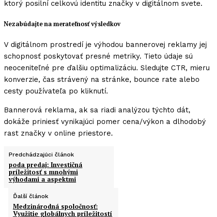
ktorý posilní celkovú identitu značky v digitálnom svete.
Nezabúdajte na merateľnosť výsledkov
V digitálnom prostredí je výhodou bannerovej reklamy jej
schopnosť poskytovať presné metriky. Tieto údaje sú
neoceniteľné pre ďalšiu optimalizáciu. Sledujte CTR, mieru
konverzie, čas strávený na stránke, bounce rate alebo
cesty používateľa po kliknutí.
Bannerová reklama, ak sa riadi analýzou týchto dát,
dokáže priniesť vynikajúci pomer cena/výkon a dlhodobý
rast značky v online priestore.
Predchádzajúci článok
poda predaj: Investičná
príležitosť s mnohými
výhodami a aspektmi
Ďalší článok
Medzinárodná spoločnosť:
Využitie globálnych príležitostí