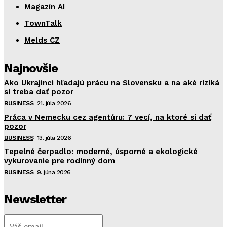
Magazín AI
TownTalk
Melds CZ
Najnovšie
Ako Ukrajinci hľadajú prácu na Slovensku a na aké riziká
si treba dať pozor
BUSINESS
21. júla 2026
Práca v Nemecku cez agentúru: 7 vecí, na ktoré si dať
pozor
BUSINESS
13. júla 2026
Tepelné čerpadlo: moderné, úsporné a ekologické
vykurovanie pre rodinný dom
BUSINESS
9. júna 2026
Newsletter