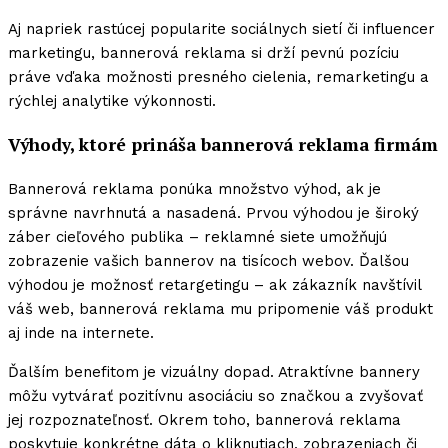
Aj napriek rastúcej popularite sociálnych sietí či influencer
marketingu, bannerová reklama si drží pevnú pozíciu
práve vďaka možnosti presného cielenia, remarketingu a
rýchlej analytike výkonnosti.
Výhody, ktoré prináša bannerová reklama firmám
Bannerová reklama ponúka množstvo výhod, ak je
správne navrhnutá a nasadená. Prvou výhodou je široký
záber cieľového publika – reklamné siete umožňujú
zobrazenie vašich bannerov na tisícoch webov. Ďalšou
výhodou je možnosť retargetingu – ak zákazník navštívil
váš web, bannerová reklama mu pripomenie váš produkt
aj inde na internete.
Ďalším benefitom je vizuálny dopad. Atraktívne bannery
môžu vytvárať pozitívnu asociáciu so značkou a zvyšovať
jej rozpoznateľnosť. Okrem toho, bannerová reklama
poskytuje konkrétne dáta o kliknutiach, zobrazeniach či