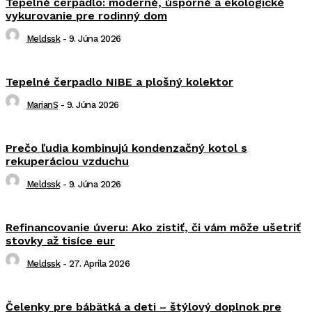
Tepelné čerpadlo: moderné, úsporné a ekologické
vykurovanie pre rodinný dom
Meldssk
-
9. Júna 2026
Tepelné čerpadlo NIBE a plošný kolektor
MarianS
-
9. Júna 2026
Prečo ľudia kombinujú kondenzačný kotol s
rekuperáciou vzduchu
Meldssk
-
9. Júna 2026
Refinancovanie úveru: Ako zistiť, či vám môže ušetriť
stovky až tisíce eur
Meldssk
-
27. Apríla 2026
Čelenky pre bábätká a deti – štýlový doplnok pre