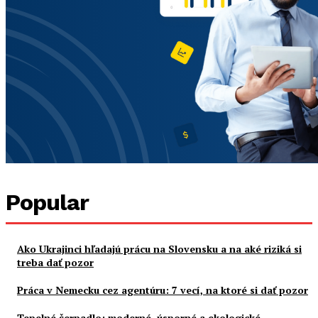
Popular
Ako Ukrajinci hľadajú prácu na Slovensku a na aké riziká si
treba dať pozor
Práca v Nemecku cez agentúru: 7 vecí, na ktoré si dať pozor
Tepelné čerpadlo: moderné, úsporné a ekologické