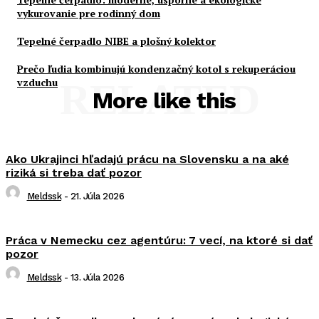
vykurovanie pre rodinný dom
Tepelné čerpadlo NIBE a plošný kolektor
Prečo ľudia kombinujú kondenzačný kotol s rekuperáciou
vzduchu
RELATED
More like this
Ako Ukrajinci hľadajú prácu na Slovensku a na aké
riziká si treba dať pozor
Meldssk
-
21. Júla 2026
Práca v Nemecku cez agentúru: 7 vecí, na ktoré si dať
pozor
Meldssk
-
13. Júla 2026