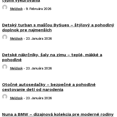
typmi vykurovania
Meldssk
-
9. Februára 2026
Detský turban s mašľou BySues – štýlový a pohodlný
doplnok pre najmenších
Meldssk
-
23. Januára 2026
Detské nákrčníky, šaly na zimu – teplé, mäkké a
pohodlné
Meldssk
-
23. Januára 2026
Otočné autosedačky – bezpečné a pohodlné
cestovanie detí od narodenia
Meldssk
-
23. Januára 2026
Nuna a BMW – dizajnová kolekcia pre moderné rodiny