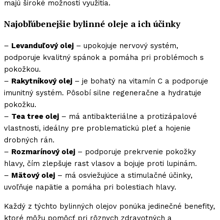
majú široké možnosti využitia.
Najobľúbenejšie bylinné oleje a ich účinky
–
Levanduľový olej
– upokojuje nervový systém,
podporuje kvalitný spánok a pomáha pri problémoch s
pokožkou.
–
Rakytníkový olej
– je bohatý na vitamín C a podporuje
imunitný systém. Pôsobí silne regeneračne a hydratuje
pokožku.
–
Tea tree olej
– má antibakteriálne a protizápalové
vlastnosti, ideálny pre problematickú pleť a hojenie
drobných rán.
–
Rozmarínový olej
– podporuje prekrvenie pokožky
hlavy, čím zlepšuje rast vlasov a bojuje proti lupinám.
–
Mätový olej
– má osviežujúce a stimulačné účinky,
uvoľňuje napätie a pomáha pri bolestiach hlavy.
Každý z týchto bylinných olejov ponúka jedinečné benefity,
ktoré môžu pomôcť pri rôznych zdravotných a