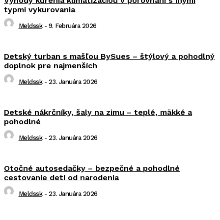
Výhody kúrenia klimatizáciou v porovnaní s inými
typmi vykurovania
Meldssk
-
9. Februára 2026
Detský turban s mašľou BySues – štýlový a pohodlný
doplnok pre najmenších
Meldssk
-
23. Januára 2026
Detské nákrčníky, šaly na zimu – teplé, mäkké a
pohodlné
Meldssk
-
23. Januára 2026
Otočné autosedačky – bezpečné a pohodlné
cestovanie detí od narodenia
Meldssk
-
23. Januára 2026