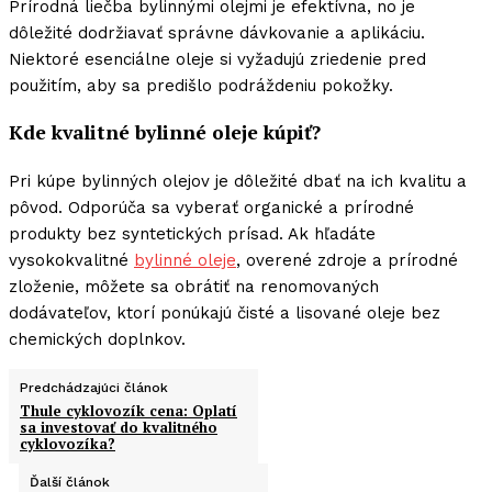
Prírodná liečba bylinnými olejmi je efektívna, no je
dôležité dodržiavať správne dávkovanie a aplikáciu.
Niektoré esenciálne oleje si vyžadujú zriedenie pred
použitím, aby sa predišlo podráždeniu pokožky.
Kde kvalitné bylinné oleje kúpiť?
Pri kúpe bylinných olejov je dôležité dbať na ich kvalitu a
pôvod. Odporúča sa vyberať organické a prírodné
produkty bez syntetických prísad. Ak hľadáte
vysokokvalitné
bylinné oleje
, overené zdroje a prírodné
zloženie, môžete sa obrátiť na renomovaných
dodávateľov, ktorí ponúkajú čisté a lisované oleje bez
chemických doplnkov.
Predchádzajúci článok
Thule cyklovozík cena: Oplatí
sa investovať do kvalitného
cyklovozíka?
Ďalší článok