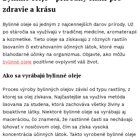
zdravie a krásu
Bylinné oleje sú jedným z najcennejších darov prírody. Už
po stáročia sa využívajú v tradičnej medicíne, aromaterapii
a kozmetike. Tieto oleje sa získavajú z rôznych rastlín
lisovaním či extrahovaním účinných látok, ktoré majú
blahodarné účinky na organizmus. Objavte, ako môžu
bylinné oleje
pozitívne ovplyvniť váš život.
Ako sa vyrábajú bylinné oleje
Proces výroby bylinných olejov závisí od typu rastliny, z
ktorej sa olej získava. Najčastejšie sa využíva metóda
lisovania za studena, ktorá zachováva všetky živiny a
bioaktívne látky. Niektoré bylinné oleje sa vyrábajú aj
maceráciou, čo znamená, že rastlinné časti sa nechávajú
lúhovať v nosičovom oleji, čím sa získa vysoká
koncentrácia účinných látok. Takto vyrobené bylinné oleje