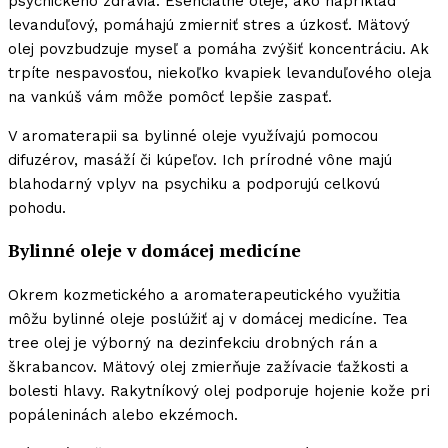
psychického zdravia. Esenciálne oleje, ako napríklad
levanduľový, pomáhajú zmierniť stres a úzkosť. Mätový
olej povzbudzuje myseľ a pomáha zvýšiť koncentráciu. Ak
trpíte nespavosťou, niekoľko kvapiek levanduľového oleja
na vankúš vám môže pomôcť lepšie zaspať.
V aromaterapii sa bylinné oleje využívajú pomocou
difuzérov, masáží či kúpeľov. Ich prírodné vône majú
blahodarný vplyv na psychiku a podporujú celkovú
pohodu.
Bylinné oleje v domácej medicíne
Okrem kozmetického a aromaterapeutického využitia
môžu bylinné oleje poslúžiť aj v domácej medicíne. Tea
tree olej je výborný na dezinfekciu drobných rán a
škrabancov. Mätový olej zmierňuje zažívacie ťažkosti a
bolesti hlavy. Rakytníkový olej podporuje hojenie kože pri
popáleninách alebo ekzémoch.