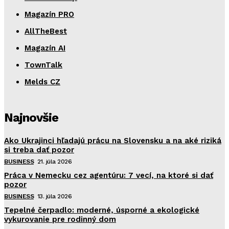
Magazín PRO
AllTheBest
Magazín AI
TownTalk
Melds CZ
Najnovšie
Ako Ukrajinci hľadajú prácu na Slovensku a na aké riziká
si treba dať pozor
BUSINESS
21. júla 2026
Práca v Nemecku cez agentúru: 7 vecí, na ktoré si dať
pozor
BUSINESS
13. júla 2026
Tepelné čerpadlo: moderné, úsporné a ekologické
vykurovanie pre rodinný dom