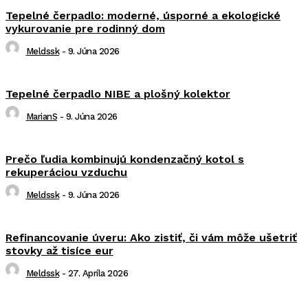
Tepelné čerpadlo: moderné, úsporné a ekologické
vykurovanie pre rodinný dom
Meldssk
-
9. Júna 2026
Tepelné čerpadlo NIBE a plošný kolektor
MarianS
-
9. Júna 2026
Prečo ľudia kombinujú kondenzačný kotol s
rekuperáciou vzduchu
Meldssk
-
9. Júna 2026
Refinancovanie úveru: Ako zistiť, či vám môže ušetriť
stovky až tisíce eur
Meldssk
-
27. Apríla 2026