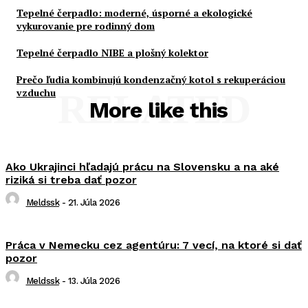
Tepelné čerpadlo: moderné, úsporné a ekologické
vykurovanie pre rodinný dom
Tepelné čerpadlo NIBE a plošný kolektor
Prečo ľudia kombinujú kondenzačný kotol s rekuperáciou
vzduchu
RELATED
More like this
Ako Ukrajinci hľadajú prácu na Slovensku a na aké
riziká si treba dať pozor
Meldssk
-
21. Júla 2026
Práca v Nemecku cez agentúru: 7 vecí, na ktoré si dať
pozor
Meldssk
-
13. Júla 2026