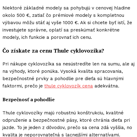
Niektoré základné modely sa pohybujú v cenovej hladine
okolo 500 €, zatiaľ čo prémiové modely s kompletnou
výbavou môžu stáť aj vyše 1000 €. Ak si chcete byť istí, že
investujete správne, oplatí sa preskúmať konkrétne
modely, ich funkcie a porovnať ich cenu.
Čo získate za cenu Thule cyklovozíka?
Pri nákupe cyklovozíka sa nesústredíte len na sumu, ale aj
na výhody, ktoré ponúka. Vysoká kvalita spracovania,
bezpečnostné prvky a pohodlie pre dieťa sú hlavnými
faktormi, prečo je
thule cyklovozík cena
adekvátna.
Bezpečnosť a pohodlie
Thule cyklovozíky majú robustnú konštrukciu, kvalitné
odpruženie a bezpečnostné pásy, ktoré chránia dieťa pri
jazde. To je jeden z dôvodov, prečo sa cena zdá vyššia, no
kvalita je neporovnateľná s lacnejšími alternatívami.