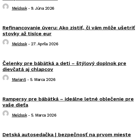
Meldssk
-
9. Júna 2026
Refinancovanie úveru: Ako zistiť, či vám môže ušetriť
stovky až tisíce eur
Meldssk
-
27. Apríla 2026
Čelenky pre bábätká a deti – štýlový doplnok pre
dievčatá aj chlapcov
MarianS
-
5. Marca 2026
Rampersy pre bábätká – ideálne letné oblečenie pre
vaše dieťa
Meldssk
-
5. Marca 2026
Detská autosedačka | bezpečnosť na prvom mieste