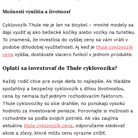
Možnosti využitia a životnosť
Cyklovozík Thule nie je len na bicykel – mnohé modely sa
dajú využiť aj ako bežecké kočíky alebo vozíky na turistiku.
To znamená, že investícia do vyššej ceny sa vám vráti v
podobe dlhodobej využiteľnosti. Aj keď je
thule cyklovozík
cena
vyššia, dostávate viacero funkcií v jednom produkte.
Oplatí sa investovať do Thule cyklovozíka?
Každý rodič chce pre svoje dieťa to najlepšie. Ak hľadáte
spoľahlivý a bezpečný cyklovozík s dlhou životnosťou,
cena by nemala byť jediným rozhodovacím faktorom.
Thule cyklovozíky sú síce drahšie, no ponúkajú vysokú
hodnotu za investované peniaze. Porovnajte si možnosti a
rozhodnite sa podľa svojich potrieb. Ak vás zaujíma
aktuálna
thule cyklovozík cena
, odporúčame sledovať
akcie a zľavy, ktoré môžu cenu výrazne znížiť.