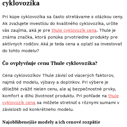
cyklovozíka
Pri kúpe cyklovozíka sa často stretávame s otázkou ceny.
Ak zvažujete investíciu do kvalitného cyklovozíka, určite
vás zaujíma, aká je pre
thule cyklovozík cena
. Thule je
známa značka, ktorá ponúka prvotriedne produkty pre
aktívnych rodičov. Aká je teda cena a oplatí sa investovať
do tohto modelu?
Čo ovplyvňuje cenu Thule cyklovozíka?
Cena cyklovozíkov Thule závisí od viacerých faktorov,
najmä od modelu, výbavy a doplnkov. Pri výbere je
dôležité zvážiť nielen cenu, ale aj bezpečnostné prvky,
komfort a dlhú životnosť produktu. Pri pohľade na
thule
cyklovozík cena
sa môžete stretnúť s rôznymi sumami v
závislosti od konkrétneho modelu.
Najobľúbenejšie modely a ich cenové rozpätie