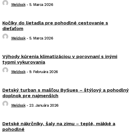
Meldssk
-
5. Marca 2026
Kočíky do lietadla pre pohodlné cestovanie s
dieťaťom
Meldssk
-
5. Marca 2026
Výhody kúrenia klimatizáciou v porovnaní s inými
typmi vykurovania
Meldssk
-
9. Februára 2026
Detský turban s mašľou BySues – štýlový a pohodlný
doplnok pre najmenších
Meldssk
-
23. Januára 2026
Detské nákrčníky, šaly na zimu – teplé, mäkké a
pohodlné