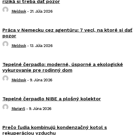
riziká si treba dať pozor
Meldssk
-
21. Júla 2026
Práca v Nemecku cez agentúru: 7 vecí, na ktoré si dať
pozor
Meldssk
-
13. Júla 2026
Tepelné čerpadlo: moderné, úsporné a ekologické
vykurovanie pre rodinný dom
Meldssk
-
9. Júna 2026
Tepelné čerpadlo NIBE a plošný kolektor
MarianS
-
9. Júna 2026
Prečo ľudia kombinujú kondenzačný kotol s
rekuperáciou vzduchu