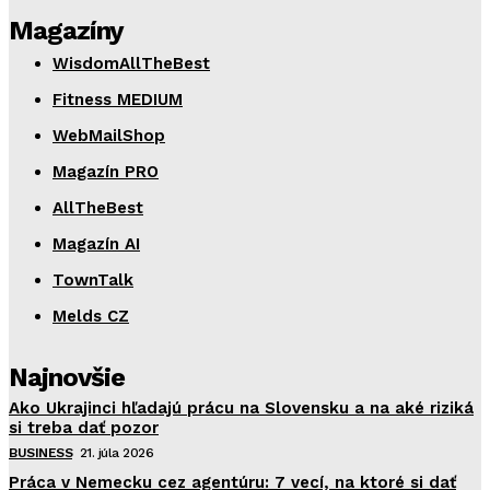
Magazíny
WisdomAllTheBest
Fitness MEDIUM
WebMailShop
Magazín PRO
AllTheBest
Magazín AI
TownTalk
Melds CZ
Najnovšie
Ako Ukrajinci hľadajú prácu na Slovensku a na aké riziká
si treba dať pozor
BUSINESS
21. júla 2026
Práca v Nemecku cez agentúru: 7 vecí, na ktoré si dať