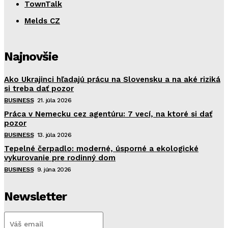
TownTalk
Melds CZ
Najnovšie
Ako Ukrajinci hľadajú prácu na Slovensku a na aké riziká
si treba dať pozor
BUSINESS
21. júla 2026
Práca v Nemecku cez agentúru: 7 vecí, na ktoré si dať
pozor
BUSINESS
13. júla 2026
Tepelné čerpadlo: moderné, úsporné a ekologické
vykurovanie pre rodinný dom
BUSINESS
9. júna 2026
Newsletter