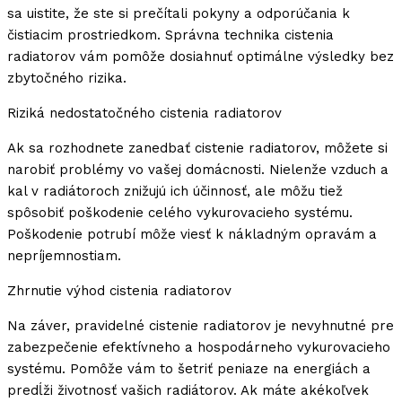
sa uistite, že ste si prečítali pokyny a odporúčania k
čistiacim prostriedkom. Správna technika cistenia
radiatorov vám pomôže dosiahnuť optimálne výsledky bez
zbytočného rizika.
Riziká nedostatočného cistenia radiatorov
Ak sa rozhodnete zanedbať cistenie radiatorov, môžete si
narobiť problémy vo vašej domácnosti. Nielenže vzduch a
kal v radiátoroch znižujú ich účinnosť, ale môžu tiež
spôsobiť poškodenie celého vykurovacieho systému.
Poškodenie potrubí môže viesť k nákladným opravám a
nepríjemnostiam.
Zhrnutie výhod cistenia radiatorov
Na záver, pravidelné cistenie radiatorov je nevyhnutné pre
zabezpečenie efektívneho a hospodárneho vykurovacieho
systému. Pomôže vám to šetriť peniaze na energiách a
predĺži životnosť vašich radiátorov. Ak máte akékoľvek