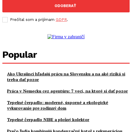
ODOBERAŤ
Prečítal som a prijímam
GDPR
.
Popular
Ako Ukrajinci hľadajú prácu na Slovensku a na aké riziká si
treba dať pozor
Práca v Nemecku cez agentúru: 7 vecí, na ktoré si dať pozor
Tepelné čerpadlo: moderné, úsporné a ekologické
vykurovanie pre rodinný dom
Tepelné čerpadlo NIBE a plošný kolektor
Prečo ľudia kombinujú kondenzačný kotol s rekuperáciou