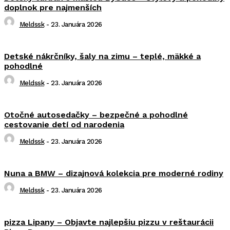
doplnok pre najmenších
Meldssk
-
23. Januára 2026
Detské nákrčníky, šaly na zimu – teplé, mäkké a
pohodlné
Meldssk
-
23. Januára 2026
Otočné autosedačky – bezpečné a pohodlné
cestovanie detí od narodenia
Meldssk
-
23. Januára 2026
Nuna a BMW – dizajnová kolekcia pre moderné rodiny
Meldssk
-
23. Januára 2026
pizza Lipany – Objavte najlepšiu pizzu v reštaurácii