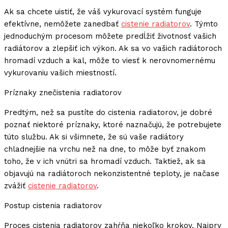
Ak sa chcete uistiť, že váš vykurovací systém funguje
efektívne, nemôžete zanedbať
cistenie radiatorov
. Týmto
jednoduchým procesom môžete predĺžiť životnosť vašich
radiátorov a zlepšiť ich výkon. Ak sa vo vašich radiátoroch
hromadí vzduch a kal, môže to viesť k nerovnomernému
vykurovaniu vašich miestností.
Príznaky znečistenia radiatorov
Predtým, než sa pustíte do cistenia radiatorov, je dobré
poznať niektoré príznaky, ktoré naznačujú, že potrebujete
túto službu. Ak si všimnete, že sú vaše radiátory
chladnejšie na vrchu než na dne, to môže byť znakom
toho, že v ich vnútri sa hromadí vzduch. Taktiež, ak sa
objavujú na radiátoroch nekonzistentné teploty, je načase
zvážiť
cistenie radiatorov
.
Postup cistenia radiatorov
Proces cistenia radiatorov zahŕňa niekoľko krokov. Najprv