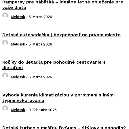
Rampersy pre bábätká – ideálne letné oblečenie pre
vaše dieťa
Meldssk
-
5. Marca 2026
Detská autosedačka | bezpečnosť na prvom mieste
Meldssk
-
5. Marca 2026
Kočíky do lietadla pre pohodlné cestovanie s
dieťaťom
Meldssk
-
5. Marca 2026
Výhody kúrenia klimatizáciou v porovnaní s inými
typmi vykurovania
Meldssk
-
9. Februára 2026
Detský turban s mašľou BySues – štýlový a pohodlný