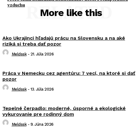
vzduchu
RELATED
More like this
Ako Ukrajinci hľadajú prácu na Slovensku a na aké
riziká si treba dať pozor
Meldssk
-
21. Júla 2026
Práca v Nemecku cez agentúru: 7 vecí, na ktoré si dať
pozor
Meldssk
-
13. Júla 2026
Tepelné čerpadlo: moderné, úsporné a ekologické
vykurovanie pre rodinný dom
Meldssk
-
9. Júna 2026