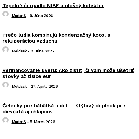
Tepelné čerpadlo NIBE a plošný kolektor
MarianS
-
9. Júna 2026
Prečo ľudia kombinujú kondenzačný kotol s
rekuperáciou vzduchu
Meldssk
-
9. Júna 2026
Refinancovanie úveru: Ako zistiť, či vám môže ušetriť
stovky až tisíce eur
Meldssk
-
27. Apríla 2026
Čelenky pre bábätká a deti – štýlový doplnok pre
dievčatá aj chlapcov
MarianS
-
5. Marca 2026