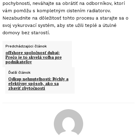
pochybnosti, neváhajte sa obrátiť na odborníkov, ktorí
vám pomôžu s kompletným cistením radiatorov.
Nezabudnite na dôležitosť tohto procesu a starajte sa o
svoj vykurovací systém, aby ste užili teplé a útulné
domovy bez starostí.
Predchádzajúci článok
offshore spoločnosť dubaj:
Prečo je to skvelá voľba pre
podnikateľov
Ďalší článok
Odkup nehnuteľnosti: Rýchly a
efektívny spôsob, ako sa
zbaviť zbytočností