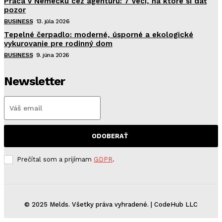
Práca v Nemecku cez agentúru: 7 vecí, na ktoré si dať
pozor
BUSINESS
13. júla 2026
Tepelné čerpadlo: moderné, úsporné a ekologické
vykurovanie pre rodinný dom
BUSINESS
9. júna 2026
Newsletter
ODOBERAŤ
Prečítal som a prijímam
GDPR
.
© 2025 Melds. Všetky práva vyhradené. | CodeHub LLC