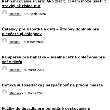
Refinancovanie úveru: Ako zistiť, či vám môže ušetriť
stovky až tisíce eur
Meldssk
-
27. Apríla 2026
Čelenky pre bábätká a deti – štýlový doplnok pre
dievčatá aj chlapcov
MarianS
-
5. Marca 2026
Rampersy pre bábätká – ideálne letné oblečenie pre
vaše dieťa
Meldssk
-
5. Marca 2026
Detská autosedačka | bezpečnosť na prvom mieste
Meldssk
-
5. Marca 2026
Kočíky do lietadla pre pohodlné cestovanie s