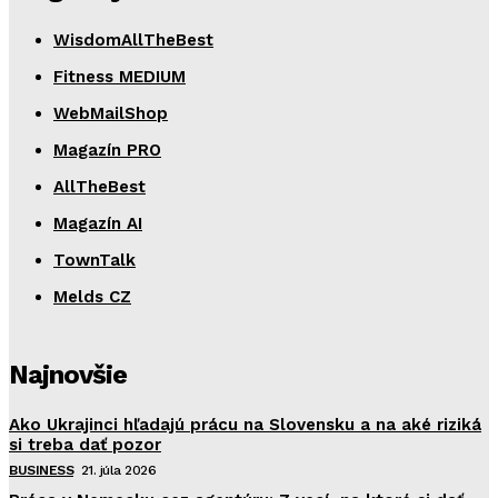
WisdomAllTheBest
Fitness MEDIUM
WebMailShop
Magazín PRO
AllTheBest
Magazín AI
TownTalk
Melds CZ
Najnovšie
Ako Ukrajinci hľadajú prácu na Slovensku a na aké riziká
si treba dať pozor
BUSINESS
21. júla 2026