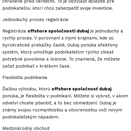
chránené pred veriteľmi. To je obzvlášť dôležité pre
podnikateľov, ktorí chcú zabezpečiť svoje investície.
Jednoduchý proces registrácie
Registrácia
offshore spoločnosti dubaj
je jednoduchý a
rýchly proces. V porovnaní s inými krajinami, kde sú
byrokratické prekážky časté, Dubaj ponúka efektívny
systém, ktorý umožňuje podnikateľom rýchlo získať
potrebné povolenia a licencie. To znamená, že môžete
začať podnikať v krátkom čase.
Flexibilita podnikania
Ďalšou výhodou, ktorú
offshore spoločnosť dubaj
ponúka, je flexibilita v podnikaní. Môžete si vybrať, v akom
odvetví chcete pôsobiť, a to bez obmedzení. Dubaj je
známy svojou rozmanitosťou a otvorenosťou voči novým
podnikateľským nápadom.
Medzinárodný obchod