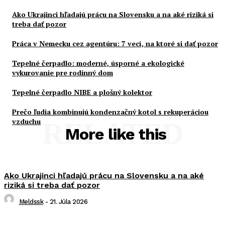
Ako Ukrajinci hľadajú prácu na Slovensku a na aké riziká si
treba dať pozor
Práca v Nemecku cez agentúru: 7 vecí, na ktoré si dať pozor
Tepelné čerpadlo: moderné, úsporné a ekologické
vykurovanie pre rodinný dom
Tepelné čerpadlo NIBE a plošný kolektor
Prečo ľudia kombinujú kondenzačný kotol s rekuperáciou
vzduchu
RELATED
More like this
Ako Ukrajinci hľadajú prácu na Slovensku a na aké
riziká si treba dať pozor
Meldssk
-
21. Júla 2026