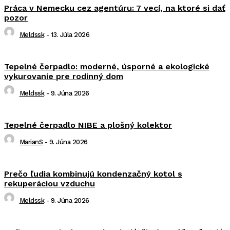
Práca v Nemecku cez agentúru: 7 vecí, na ktoré si dať
pozor
Meldssk
-
13. Júla 2026
Tepelné čerpadlo: moderné, úsporné a ekologické
vykurovanie pre rodinný dom
Meldssk
-
9. Júna 2026
Tepelné čerpadlo NIBE a plošný kolektor
MarianS
-
9. Júna 2026
Prečo ľudia kombinujú kondenzačný kotol s
rekuperáciou vzduchu
Meldssk
-
9. Júna 2026