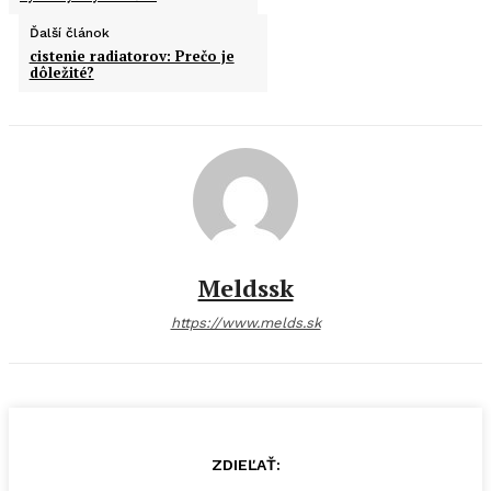
Ďalší článok
cistenie radiatorov: Prečo je
dôležité?
Meldssk
https://www.melds.sk
ZDIEĽAŤ: