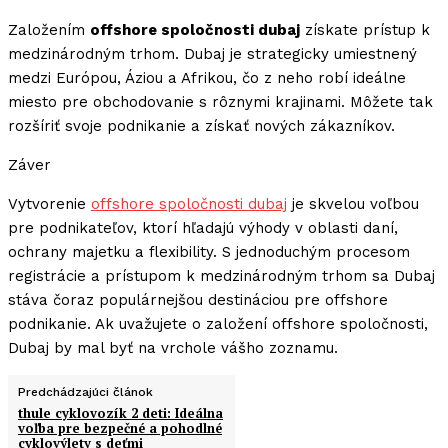
Založením
offshore spoločnosti dubaj
získate prístup k
medzinárodným trhom. Dubaj je strategicky umiestnený
medzi Európou, Áziou a Afrikou, čo z neho robí ideálne
miesto pre obchodovanie s rôznymi krajinami. Môžete tak
rozšíriť svoje podnikanie a získať nových zákazníkov.
Záver
Vytvorenie
offshore spoločnosti dubaj
je skvelou voľbou
pre podnikateľov, ktorí hľadajú výhody v oblasti daní,
ochrany majetku a flexibility. S jednoduchým procesom
registrácie a prístupom k medzinárodným trhom sa Dubaj
stáva čoraz populárnejšou destináciou pre offshore
podnikanie. Ak uvažujete o založení offshore spoločnosti,
Dubaj by mal byť na vrchole vášho zoznamu.
Predchádzajúci článok
thule cyklovozík 2 deti: Ideálna
voľba pre bezpečné a pohodlné
cyklovýlety s deťmi