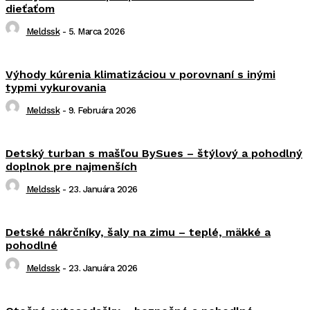
dieťaťom
Meldssk
-
5. Marca 2026
Výhody kúrenia klimatizáciou v porovnaní s inými
typmi vykurovania
Meldssk
-
9. Februára 2026
Detský turban s mašľou BySues – štýlový a pohodlný
doplnok pre najmenších
Meldssk
-
23. Januára 2026
Detské nákrčníky, šaly na zimu – teplé, mäkké a
pohodlné
Meldssk
-
23. Januára 2026