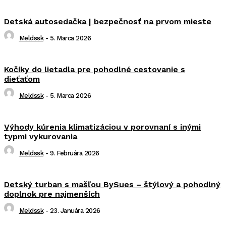
Detská autosedačka | bezpečnosť na prvom mieste
Meldssk
-
5. Marca 2026
Kočíky do lietadla pre pohodlné cestovanie s
dieťaťom
Meldssk
-
5. Marca 2026
Výhody kúrenia klimatizáciou v porovnaní s inými
typmi vykurovania
Meldssk
-
9. Februára 2026
Detský turban s mašľou BySues – štýlový a pohodlný
doplnok pre najmenších
Meldssk
-
23. Januára 2026