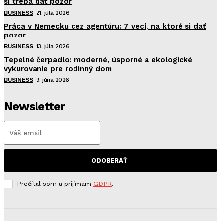
si treba dať pozor
BUSINESS
21. júla 2026
Práca v Nemecku cez agentúru: 7 vecí, na ktoré si dať
pozor
BUSINESS
13. júla 2026
Tepelné čerpadlo: moderné, úsporné a ekologické
vykurovanie pre rodinný dom
BUSINESS
9. júna 2026
Newsletter
ODOBERAŤ
Prečítal som a prijímam
GDPR
.