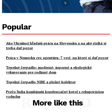
Popular
Ako Ukrajinci hľadajú prácu na Slovensku a na aké riziká si
treba dať pozor
Práca v Nemecku cez agentúru: 7 vecí, na ktoré si dať pozor
Tepelné čerpadlo: moderné, úsporné a ekologické
vykurovanie pre rodinný dom
Tepelné čerpadlo NIBE a plošný kolektor
Prečo ľudia kombinujú kondenzačný kotol s rekuperáciou
vzduchu
RELATED
More like this