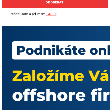
ODOBERAŤ
Prečítal som a prijímam
GDPR
.