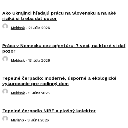
Ako Ukrajinci hľadajú prácu na Slovensku a na aké
riziká si treba dať pozor
Meldssk
-
21. Júla 2026
Práca v Nemecku cez agentúru: 7 vecí, na ktoré si dať
pozor
Meldssk
-
13. Júla 2026
Tepelné čerpadlo: moderné, úsporné a ekologické
vykurovanie pre rodinný dom
Meldssk
-
9. Júna 2026
Tepelné čerpadlo NIBE a plošný kolektor
MarianS
-
9. Júna 2026