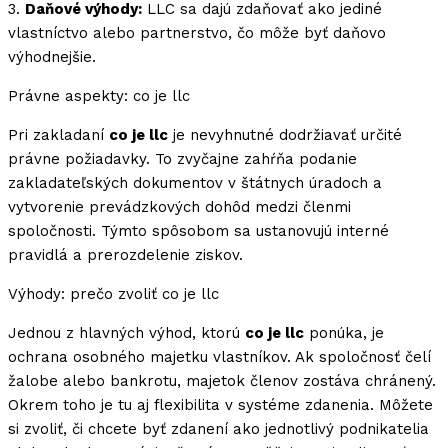
3.
Daňové výhody:
LLC sa dajú zdaňovať ako jediné
vlastníctvo alebo partnerstvo, čo môže byť daňovo
výhodnejšie.
Právne aspekty: co je llc
Pri zakladaní
co je llc
je nevyhnutné dodržiavať určité
právne požiadavky. To zvyčajne zahŕňa podanie
zakladateľských dokumentov v štátnych úradoch a
vytvorenie prevádzkových dohôd medzi členmi
spoločnosti. Týmto spôsobom sa ustanovujú interné
pravidlá a prerozdelenie ziskov.
Výhody: prečo zvoliť co je llc
Jednou z hlavných výhod, ktorú
co je llc
ponúka, je
ochrana osobného majetku vlastníkov. Ak spoločnosť čelí
žalobe alebo bankrotu, majetok členov zostáva chránený.
Okrem toho je tu aj flexibilita v systéme zdanenia. Môžete
si zvoliť, či chcete byť zdanení ako jednotlivý podnikatelia