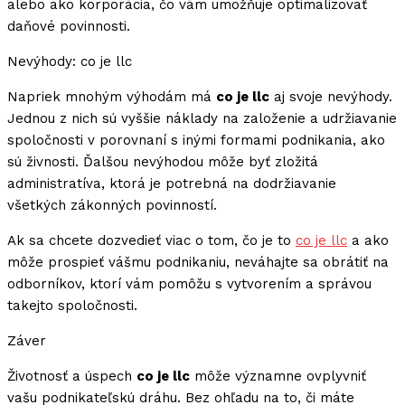
alebo ako korporácia, čo vám umožňuje optimalizovať
daňové povinnosti.
Nevýhody: co je llc
Napriek mnohým výhodám má
co je llc
aj svoje nevýhody.
Jednou z nich sú vyššie náklady na založenie a udržiavanie
spoločnosti v porovnaní s inými formami podnikania, ako
sú živnosti. Ďalšou nevýhodou môže byť zložitá
administratíva, ktorá je potrebná na dodržiavanie
všetkých zákonných povinností.
Ak sa chcete dozvedieť viac o tom, čo je to
co je llc
a ako
môže prospieť vášmu podnikaniu, neváhajte sa obrátiť na
odborníkov, ktorí vám pomôžu s vytvorením a správou
takejto spoločnosti.
Záver
Životnosť a úspech
co je llc
môže významne ovplyvniť
vašu podnikateľskú dráhu. Bez ohľadu na to, či máte