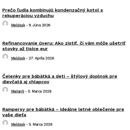
Prečo ľudia kombinujú kondenzačný kotol s
rekuperáciou vzduchu
Meldssk
-
9. Júna 2026
Refinancovanie úveru: Ako zistiť, či vám môže ušetriť
stovky až tisíce eur
Meldssk
-
27. Apríla 2026
Čelenky pre bábätká a deti – štýlový doplnok pre
dievčatá aj chlapcov
MarianS
-
5. Marca 2026
Rampersy pre bábätká – ideálne letné oblečenie pre
vaše dieťa
Meldssk
-
5. Marca 2026