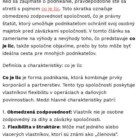
Keď sa zaujímate o podnikanie, pravdepodobne ste sa
stretli s pojmom
co je llc
. Toto skratka označuje
obmedzenú zodpovednosť spoločnosti, čo je právny
štatút, ktorý umožňuje podnikateľom ochrániť svoj osobný
majetok pred záväzkami spoločnosti. V tomto článku sa
zameriame na výhody a nevýhody toho, čo predstavuje
co
je llc
, takže spoločne objavíme, prečo by toto môže byť
ideálna cesta pre mnohých podnikateľov.
Definícia a charakteristiky: co je llc
Co je llc
je forma podnikania, ktorá kombinuje prvky
korporácií a partnerstiev. Tento typ spoločnosti poskytuje
vlastníkovi flexibilitu v operáciach a daňových
povinnostiach. Medzi hlavné charakteristiky patrí:
1.
Obmedzená zodpovednosť:
Vlastník nie je osobne
zodpovedný za dlhy a záväzky spoločnosti.
2.
Flexibilita v štruktúre:
Môže mať jedného alebo
viacerých vlastníkov, ktorí sú známi ako „členovia“.