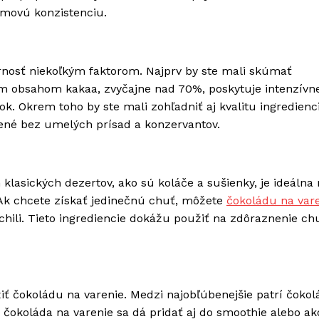
movú konzistenciu.
ornosť niekoľkým faktorom. Najprv by ste mali skúmať
m obsahom kakaa, zvyčajne nad 70%, poskytuje intenzívne
. Okrem toho by ste mali zohľadniť aj kvalitu ingredienci
ené bez umelých prísad a konzervantov.
klasických dezertov, ako sú koláče a sušienky, je ideálna
Ak chcete získať jedinečnú chuť, môžete
čokoládu na var
hili. Tieto ingrediencie dokážu použiť na zdôraznenie chu
ť čokoládu na varenie. Medzi najobľúbenejšie patrí čokol
čokoláda na varenie sa dá pridať aj do smoothie alebo ak