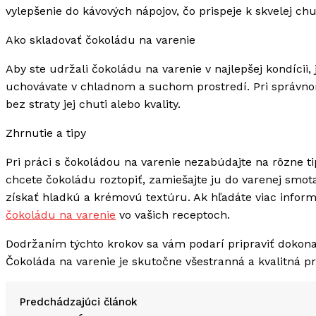
vylepšenie do kávových nápojov, čo prispeje k skvelej chut
Ako skladovať čokoládu na varenie
Aby ste udržali čokoládu na varenie v najlepšej kondícii,
uchovávate v chladnom a suchom prostredí. Pri správno
bez straty jej chuti alebo kvality.
Zhrnutie a tipy
Pri práci s čokoládou na varenie nezabúdajte na rôzne t
chcete čokoládu roztopiť, zamiešajte ju do varenej smo
získať hladkú a krémovú textúru. Ak hľadáte viac informá
čokoládu na varenie
vo vašich receptoch.
Dodržaním týchto krokov sa vám podarí pripraviť dokonal
Čokoláda na varenie je skutočne všestranná a kvalitná pr
Predchádzajúci článok