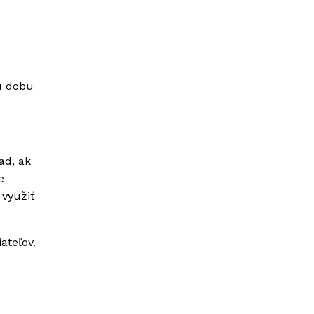
u dobu
ad, ak
e
 využiť
ateľov.