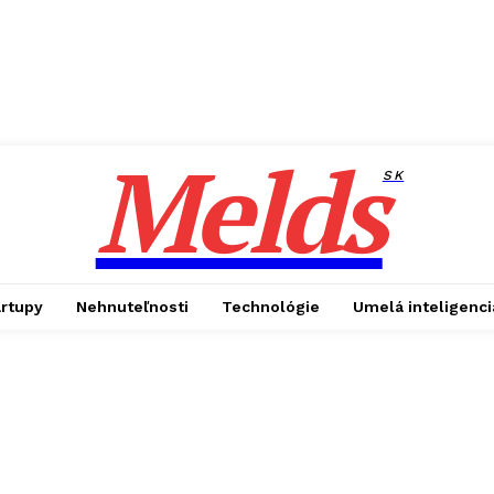
Melds
SK
artupy
Nehnuteľnosti
Technológie
Umelá inteligenci