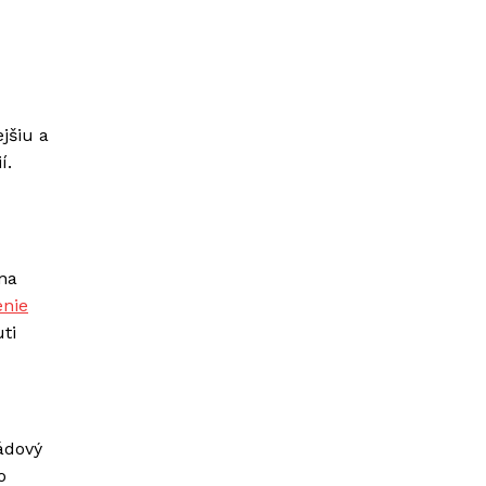
jšiu a
í.
 na
enie
ti
ádový
o