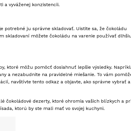
i a vyváženej konzistencii.
 je potrebné ju správne skladovať. Uistite sa, že čokoládu
m skladovaní môžete čokoládu na varenie používať dlhši
ipy, ktoré môžu pomôcť dosiahnuť lepšie výsledky. Napríkl
tany a nezabudnite na pravidelné miešanie. To vám pomôž
cií, navštívte tento odkaz a objavte, ako správne vybrať a
é čokoládové dezerty, ktoré ohromia vašich blízkych a pri
ísada, ktorú by ste mali mať vo svojej kuchyni.