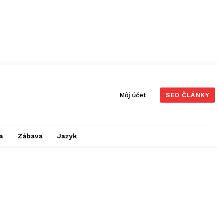
Môj účet
SEO ČLÁNKY
a
Zábava
Jazyk