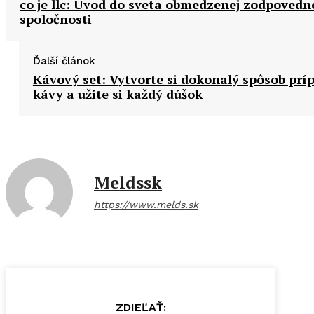
co je llc: Úvod do sveta obmedzenej zodpovedn
spoločnosti
Ďalší článok
Kávový set: Vytvorte si dokonalý spôsob prí
kávy a užite si každý dúšok
Meldssk
https://www.melds.sk
ZDIEĽAŤ: