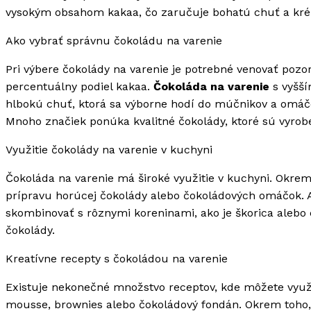
vysokým obsahom kakaa, čo zaručuje bohatú chuť a kré
Ako vybrať správnu čokoládu na varenie
Pri výbere čokolády na varenie je potrebné venovať poz
percentuálny podiel kakaa.
Čokoláda na varenie
s vyšší
hlbokú chuť, ktorá sa výborne hodí do múčnikov a omáčok
Mnoho značiek ponúka kvalitné čokolády, ktoré sú vyrob
Využitie čokolády na varenie v kuchyni
Čokoláda na varenie má široké využitie v kuchyni. Okrem 
prípravu horúcej čokolády alebo čokoládových omáčok. 
skombinovať s rôznymi koreninami, ako je škorica alebo c
čokolády.
Kreatívne recepty s čokoládou na varenie
Existuje nekonečné množstvo receptov, kde môžete využi
mousse, brownies alebo čokoládový fondán. Okrem toho, 