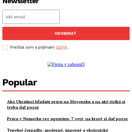
Newsletter
ODOBERAŤ
Prečítal som a prijímam
GDPR
.
Popular
Ako Ukrajinci hľadajú prácu na Slovensku a na aké riziká si
treba dať pozor
Práca v Nemecku cez agentúru: 7 vecí, na ktoré si dať pozor
Tepelné čerpadlo: moderné, úsporné a ekologické