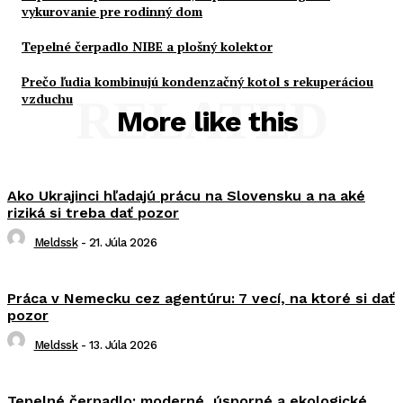
vykurovanie pre rodinný dom
Tepelné čerpadlo NIBE a plošný kolektor
Prečo ľudia kombinujú kondenzačný kotol s rekuperáciou
vzduchu
RELATED
More like this
Ako Ukrajinci hľadajú prácu na Slovensku a na aké
riziká si treba dať pozor
Meldssk
-
21. Júla 2026
Práca v Nemecku cez agentúru: 7 vecí, na ktoré si dať
pozor
Meldssk
-
13. Júla 2026
Tepelné čerpadlo: moderné, úsporné a ekologické