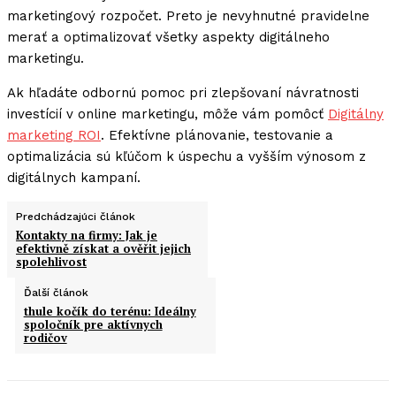
marketingový rozpočet. Preto je nevyhnutné pravidelne
merať a optimalizovať všetky aspekty digitálneho
marketingu.
Ak hľadáte odbornú pomoc pri zlepšovaní návratnosti
investícií v online marketingu, môže vám pomôcť
Digitálny
marketing ROI
. Efektívne plánovanie, testovanie a
optimalizácia sú kľúčom k úspechu a vyšším výnosom z
digitálnych kampaní.
Predchádzajúci článok
Kontakty na firmy: Jak je
efektivně získat a ověřit jejich
spolehlivost
Ďalší článok
thule kočík do terénu: Ideálny
spoločník pre aktívnych
rodičov