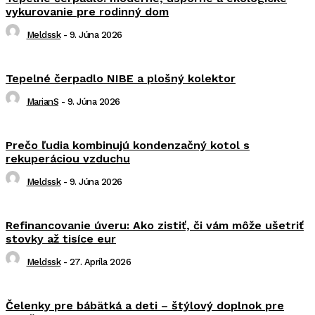
vykurovanie pre rodinný dom
Meldssk
-
9. Júna 2026
Tepelné čerpadlo NIBE a plošný kolektor
MarianS
-
9. Júna 2026
Prečo ľudia kombinujú kondenzačný kotol s
rekuperáciou vzduchu
Meldssk
-
9. Júna 2026
Refinancovanie úveru: Ako zistiť, či vám môže ušetriť
stovky až tisíce eur
Meldssk
-
27. Apríla 2026
Čelenky pre bábätká a deti – štýlový doplnok pre