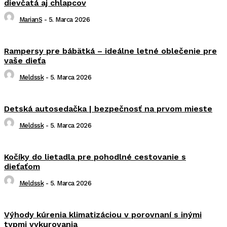
dievčatá aj chlapcov
MarianS
-
5. Marca 2026
Rampersy pre bábätká – ideálne letné oblečenie pre
vaše dieťa
Meldssk
-
5. Marca 2026
Detská autosedačka | bezpečnosť na prvom mieste
Meldssk
-
5. Marca 2026
Kočíky do lietadla pre pohodlné cestovanie s
dieťaťom
Meldssk
-
5. Marca 2026
Výhody kúrenia klimatizáciou v porovnaní s inými
typmi vykurovania