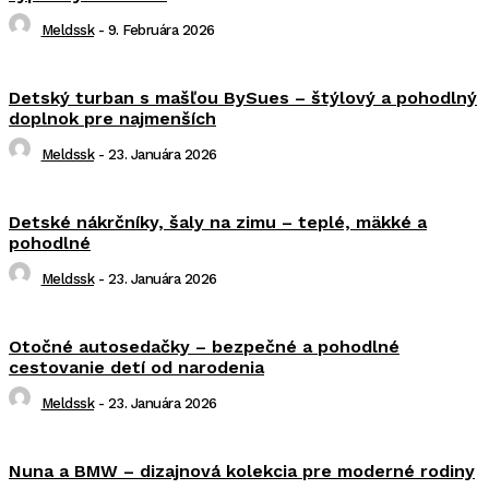
Meldssk
-
9. Februára 2026
Detský turban s mašľou BySues – štýlový a pohodlný
doplnok pre najmenších
Meldssk
-
23. Januára 2026
Detské nákrčníky, šaly na zimu – teplé, mäkké a
pohodlné
Meldssk
-
23. Januára 2026
Otočné autosedačky – bezpečné a pohodlné
cestovanie detí od narodenia
Meldssk
-
23. Januára 2026
Nuna a BMW – dizajnová kolekcia pre moderné rodiny