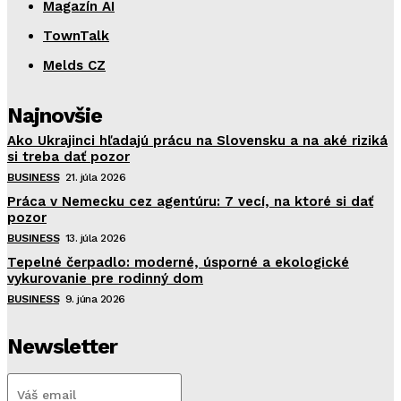
Magazín AI
TownTalk
Melds CZ
Najnovšie
Ako Ukrajinci hľadajú prácu na Slovensku a na aké riziká
si treba dať pozor
BUSINESS
21. júla 2026
Práca v Nemecku cez agentúru: 7 vecí, na ktoré si dať
pozor
BUSINESS
13. júla 2026
Tepelné čerpadlo: moderné, úsporné a ekologické
vykurovanie pre rodinný dom
BUSINESS
9. júna 2026
Newsletter