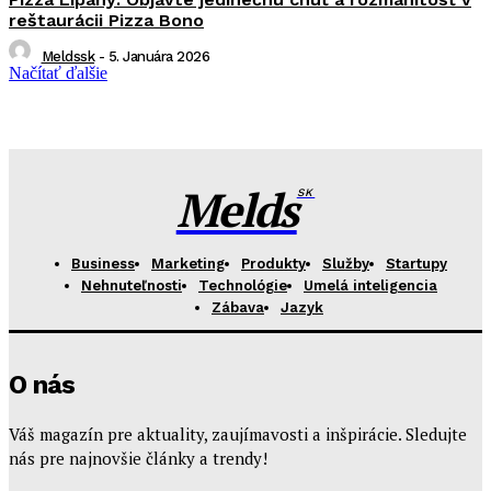
reštaurácii Pizza Bono
Meldssk
-
5. Januára 2026
Načítať ďalšie
Melds
SK
Business
Marketing
Produkty
Služby
Startupy
Nehnuteľnosti
Technológie
Umelá inteligencia
Zábava
Jazyk
O nás
Váš magazín pre aktuality, zaujímavosti a inšpirácie. Sledujte
nás pre najnovšie články a trendy!