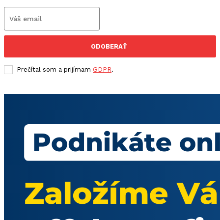
ODOBERAŤ
Prečítal som a prijímam
GDPR
.