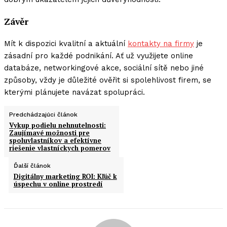
Závěr
Mít k dispozici kvalitní a aktuální
kontakty na firmy
je
zásadní pro každé podnikání. Ať už využijete online
databáze, networkingové akce, sociální sítě nebo jiné
způsoby, vždy je důležité ověřit si spolehlivost firem, se
kterými plánujete navázat spolupráci.
Predchádzajúci článok
Vykup podielu nehnutelnosti:
Zaujímavé možnosti pre
spoluvlastníkov a efektívne
riešenie vlastníckych pomerov
Ďalší článok
Digitálny marketing ROI: Kľúč k
úspechu v online prostredí