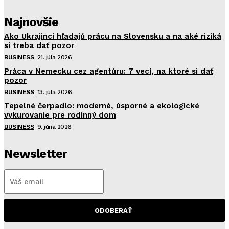
Najnovšie
Ako Ukrajinci hľadajú prácu na Slovensku a na aké riziká
si treba dať pozor
BUSINESS
21. júla 2026
Práca v Nemecku cez agentúru: 7 vecí, na ktoré si dať
pozor
BUSINESS
13. júla 2026
Tepelné čerpadlo: moderné, úsporné a ekologické
vykurovanie pre rodinný dom
BUSINESS
9. júna 2026
Newsletter
ODOBERAŤ