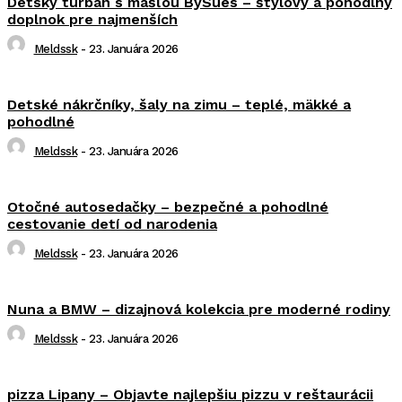
Detský turban s mašľou BySues – štýlový a pohodlný
doplnok pre najmenších
Meldssk
-
23. Januára 2026
Detské nákrčníky, šaly na zimu – teplé, mäkké a
pohodlné
Meldssk
-
23. Januára 2026
Otočné autosedačky – bezpečné a pohodlné
cestovanie detí od narodenia
Meldssk
-
23. Januára 2026
Nuna a BMW – dizajnová kolekcia pre moderné rodiny
Meldssk
-
23. Januára 2026
pizza Lipany – Objavte najlepšiu pizzu v reštaurácii