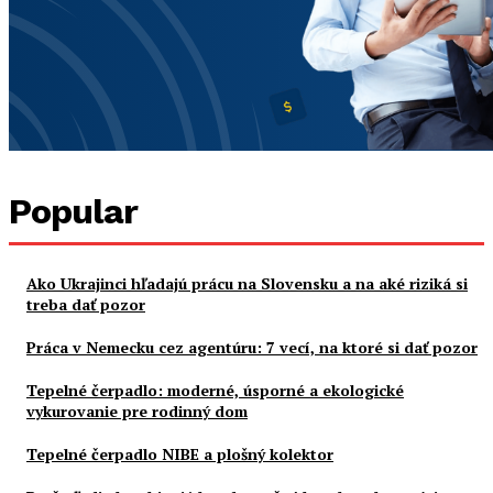
Popular
Ako Ukrajinci hľadajú prácu na Slovensku a na aké riziká si
treba dať pozor
Práca v Nemecku cez agentúru: 7 vecí, na ktoré si dať pozor
Tepelné čerpadlo: moderné, úsporné a ekologické
vykurovanie pre rodinný dom
Tepelné čerpadlo NIBE a plošný kolektor