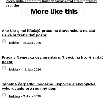
Prečo ľudia kombinujú kondenzačný kotol s rekuperáciou
vzduchu
RELATED
More like this
Ako Ukrajinci hľadajú prácu na Slovensku a na aké
riziká si treba dať pozor
Meldssk
-
21. Júla 2026
Práca v Nemecku cez agentúru: 7 vecí, na ktoré si dať
pozor
Meldssk
-
13. Júla 2026
Tepelné čerpadlo: moderné, úsporné a ekologické
vykurovanie pre rodinný dom
Meldssk
-
9. Júna 2026