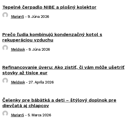
Tepelné čerpadlo NIBE a plošný kolektor
MarianS
-
9. Júna 2026
Prečo ľudia kombinujú kondenzačný kotol s
rekuperáciou vzduchu
Meldssk
-
9. Júna 2026
Refinancovanie úveru: Ako zistiť, či vám môže ušetriť
stovky až tisíce eur
Meldssk
-
27. Apríla 2026
Čelenky pre bábätká a deti – štýlový doplnok pre
dievčatá aj chlapcov
MarianS
-
5. Marca 2026