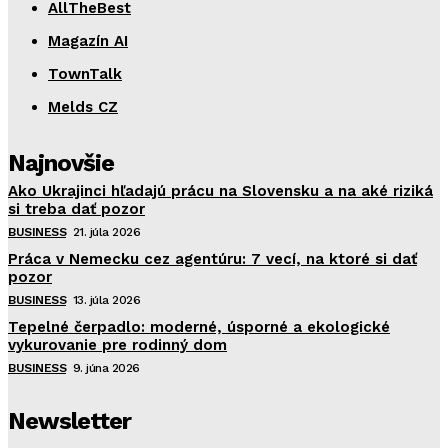
AllTheBest
Magazín AI
TownTalk
Melds CZ
Najnovšie
Ako Ukrajinci hľadajú prácu na Slovensku a na aké riziká
si treba dať pozor
BUSINESS
21. júla 2026
Práca v Nemecku cez agentúru: 7 vecí, na ktoré si dať
pozor
BUSINESS
13. júla 2026
Tepelné čerpadlo: moderné, úsporné a ekologické
vykurovanie pre rodinný dom
BUSINESS
9. júna 2026
Newsletter