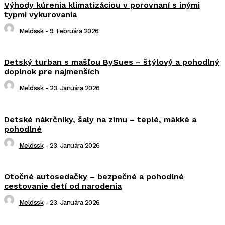
Výhody kúrenia klimatizáciou v porovnaní s inými
typmi vykurovania
Meldssk
-
9. Februára 2026
Detský turban s mašľou BySues – štýlový a pohodlný
doplnok pre najmenších
Meldssk
-
23. Januára 2026
Detské nákrčníky, šaly na zimu – teplé, mäkké a
pohodlné
Meldssk
-
23. Januára 2026
Otočné autosedačky – bezpečné a pohodlné
cestovanie detí od narodenia
Meldssk
-
23. Januára 2026