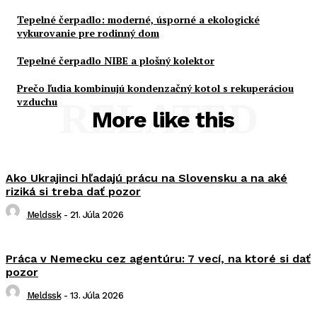
Tepelné čerpadlo: moderné, úsporné a ekologické
vykurovanie pre rodinný dom
Tepelné čerpadlo NIBE a plošný kolektor
Prečo ľudia kombinujú kondenzačný kotol s rekuperáciou
vzduchu
RELATED
More like this
Ako Ukrajinci hľadajú prácu na Slovensku a na aké
riziká si treba dať pozor
Meldssk
-
21. Júla 2026
Práca v Nemecku cez agentúru: 7 vecí, na ktoré si dať
pozor
Meldssk
-
13. Júla 2026