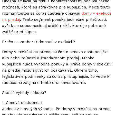
Dnešná situácia na trhu s nehnuteľnosťami ponúka rôzne
možnosti, ktoré sú atraktívne pre kupujúcich. Medzi touto
rozmanitosťou sa čoraz častejšie objavujú
domy v exekucii
na predaj
. Tento segment ponúka jedinečné príležitosti,
avšak so sebou nesie aj určité riziká, ktoré je potrebné
zvážiť pred kúpou.
Prečo sa zaoberať domami v exekúcii?
Domy v exekúcii na predaj sú často cenovo dostupnejšie
ako nehnuteľnosti v štandardnom predaji. Mnoho
kupujúcich hľadá výhodné ponuky a práve domy v exekúcii
na predaj môžu splniť ich očakávania. Okrem toho,
legislatívne podmienky sú čoraz prístupnejšie, čo vedie k
rastúcemu záujmu o tento druh investovania.
Aké sú výhody nákupu?
1. Cenová dostupnosť
Jednou z hlavných výhod je, že domy v exekúcii na predaj