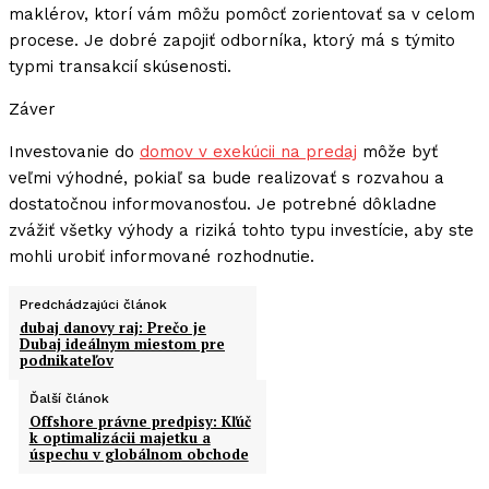
maklérov, ktorí vám môžu pomôcť zorientovať sa v celom
procese. Je dobré zapojiť odborníka, ktorý má s týmito
typmi transakcií skúsenosti.
Záver
Investovanie do
domov v exekúcii na predaj
môže byť
veľmi výhodné, pokiaľ sa bude realizovať s rozvahou a
dostatočnou informovanosťou. Je potrebné dôkladne
zvážiť všetky výhody a riziká tohto typu investície, aby ste
mohli urobiť informované rozhodnutie.
Predchádzajúci článok
dubaj danovy raj: Prečo je
Dubaj ideálnym miestom pre
podnikateľov
Ďalší článok
Offshore právne predpisy: Kľúč
k optimalizácii majetku a
úspechu v globálnom obchode