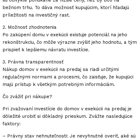
sú obvykle ponúkané za nižšie ceny, než by boli na
bežnom trhu. To dáva možnosť kupujúcim, ktorí hľadajú
príležitosti na investičný rast.
2. Možnosť zhodnotenia
Po zakúpení domu v exekúcii existuje potenciál na jeho
rekonštrukciu, čo môže výrazne zvýšiť jeho hodnotu, a tým
prispieť k lepšiemu návratu investície.
3. Právna transparentnosť
Nákup domov v exekúcii na predaj sa riadi určitými
regulačnými normami a procesmi, čo zaisťuje, že kupujúci
majú prístup k všetkým potrebným informáciám.
Čo zvážiť pri nákupe?
Pri zvažovaní investície do domov v exekúcii na predaj je
dôležité urobiť si dôkladný prieskum. Zvážte nasledujúce
faktory:
– Právny stav nehnuteľnosti: Je nevyhnutné overiť, aké sú