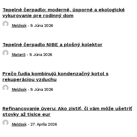
Tepelné čerpadlo: moderné, úsporné a ekologické
vykurovanie pre rodinný dom
Meldssk
-
9. Júna 2026
Tepelné čerpadlo NIBE a plošný kolektor
MarianS
-
9. Júna 2026
Prečo ľudia kombinujú kondenzačný kotol s
rekuperáciou vzduchu
Meldssk
-
9. Júna 2026
Refinancovanie úveru: Ako zistiť, či vám môže ušetriť
stovky až tisíce eur
Meldssk
-
27. Apríla 2026