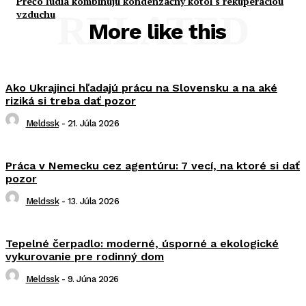
Prečo ľudia kombinujú kondenzačný kotol s rekuperáciou
vzduchu
RELATED
More like this
Ako Ukrajinci hľadajú prácu na Slovensku a na aké
riziká si treba dať pozor
Meldssk
-
21. Júla 2026
Práca v Nemecku cez agentúru: 7 vecí, na ktoré si dať
pozor
Meldssk
-
13. Júla 2026
Tepelné čerpadlo: moderné, úsporné a ekologické
vykurovanie pre rodinný dom
Meldssk
-
9. Júna 2026