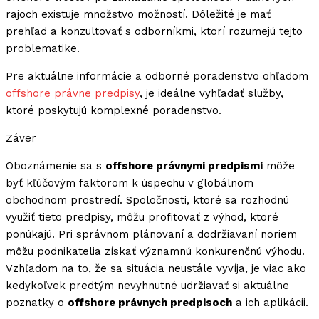
rajoch existuje množstvo možností. Dôležité je mať
prehľad a konzultovať s odborníkmi, ktorí rozumejú tejto
problematike.
Pre aktuálne informácie a odborné poradenstvo ohľadom
offshore právne predpisy
, je ideálne vyhľadať služby,
ktoré poskytujú komplexné poradenstvo.
Záver
Oboznámenie sa s
offshore právnymi predpismi
môže
byť kľúčovým faktorom k úspechu v globálnom
obchodnom prostredí. Spoločnosti, ktoré sa rozhodnú
využiť tieto predpisy, môžu profitovať z výhod, ktoré
ponúkajú. Pri správnom plánovaní a dodržiavaní noriem
môžu podnikatelia získať významnú konkurenčnú výhodu.
Vzhľadom na to, že sa situácia neustále vyvíja, je viac ako
kedykoľvek predtým nevyhnutné udržiavať si aktuálne
poznatky o
offshore právnych predpisoch
a ich aplikácii.