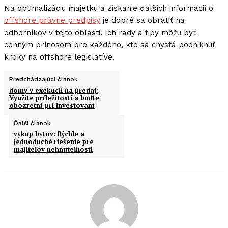
Na optimalizáciu majetku a získanie ďalších informácií o
offshore právne predpisy
je dobré sa obrátiť na
odborníkov v tejto oblasti. Ich rady a tipy môžu byť
cenným prínosom pre každého, kto sa chystá podniknúť
kroky na offshore legislatíve.
Predchádzajúci článok
domy v exekucii na predaj:
Využite príležitosti a buďte
obozretní pri investovaní
Ďalší článok
vykup bytov: Rýchle a
jednoduché riešenie pre
majiteľov nehnuteľností