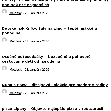
Detský turban s mašľou BySues – štýlový a pohodlný
doplnok pre najmenších
Meldssk
-
23. Januára 2026
Detské nákrčníky, šaly na zimu – teplé, mäkké a
pohodlné
Meldssk
-
23. Januára 2026
Otočné autosedačky – bezpečné a pohodlné
cestovanie detí od narodenia
Meldssk
-
23. Januára 2026
Nuna a BMW – dizajnová kolekcia pre moderné rodiny
Meldssk
-
23. Januára 2026
pizza Lipany – Objavte najlepšiu pizzu v reštaurácii