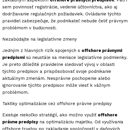
základným aspektom
offshore právnych predpisov
. Patrí
sem povinnosť registrácie, vedenie účtovníctva, ako aj
dodržiavanie regulačných požiadaviek. Ovládanie týchto
pravidiel zabezpečuje, že podnikateľ nebude čeliť právnym
problémom v budúcnosti.
Nezabúdajte na legislatívne zmeny
Jedným z hlavných rizík spojených s
offshore právnymi
predpismi
sú neustále sa meniace legislatívne podmienky.
Je preto dôležité pravidelne sledovať vývoj v oblasti
týchto predpisov a prispôsobovať svoje podnikanie
aktuálnym zmenám. Nesprávne pochopenie alebo
ignorovanie týchto predpisov môže viesť k vážnym
problémom.
Taktiky optimalizácie cez offshore právne predpisy
Existuje niekoľko stratégií, ako možno využiť
offshore
právne predpisy
na optimalizáciu majetku. Od využívania
offshore trustov po zakladanie spoločností v daňových