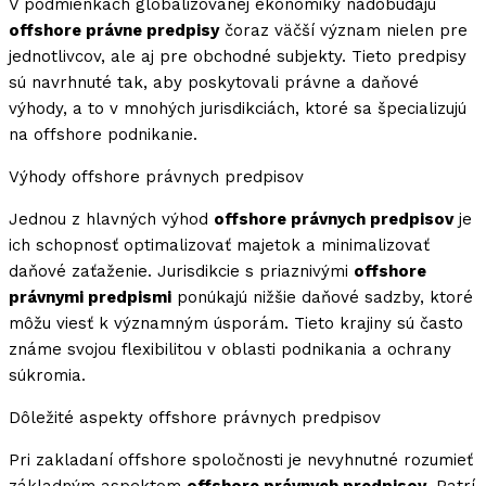
V podmienkach globalizovanej ekonomiky nadobúdajú
offshore právne predpisy
čoraz väčší význam nielen pre
jednotlivcov, ale aj pre obchodné subjekty. Tieto predpisy
sú navrhnuté tak, aby poskytovali právne a daňové
výhody, a to v mnohých jurisdikciách, ktoré sa špecializujú
na offshore podnikanie.
Výhody offshore právnych predpisov
Jednou z hlavných výhod
offshore právnych predpisov
je
ich schopnosť optimalizovať majetok a minimalizovať
daňové zaťaženie. Jurisdikcie s priaznivými
offshore
právnymi predpismi
ponúkajú nižšie daňové sadzby, ktoré
môžu viesť k významným úsporám. Tieto krajiny sú často
známe svojou flexibilitou v oblasti podnikania a ochrany
súkromia.
Dôležité aspekty offshore právnych predpisov
Pri zakladaní offshore spoločnosti je nevyhnutné rozumieť