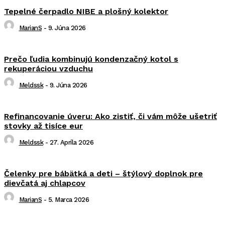
Tepelné čerpadlo NIBE a plošný kolektor
MarianS
-
9. Júna 2026
Prečo ľudia kombinujú kondenzačný kotol s
rekuperáciou vzduchu
Meldssk
-
9. Júna 2026
Refinancovanie úveru: Ako zistiť, či vám môže ušetriť
stovky až tisíce eur
Meldssk
-
27. Apríla 2026
Čelenky pre bábätká a deti – štýlový doplnok pre
dievčatá aj chlapcov
MarianS
-
5. Marca 2026