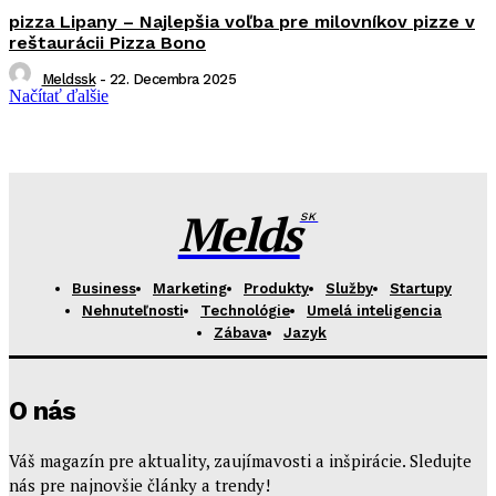
pizza Lipany – Najlepšia voľba pre milovníkov pizze v
reštaurácii Pizza Bono
Meldssk
-
22. Decembra 2025
Načítať ďalšie
Melds
SK
Business
Marketing
Produkty
Služby
Startupy
Nehnuteľnosti
Technológie
Umelá inteligencia
Zábava
Jazyk
O nás
Váš magazín pre aktuality, zaujímavosti a inšpirácie. Sledujte
nás pre najnovšie články a trendy!