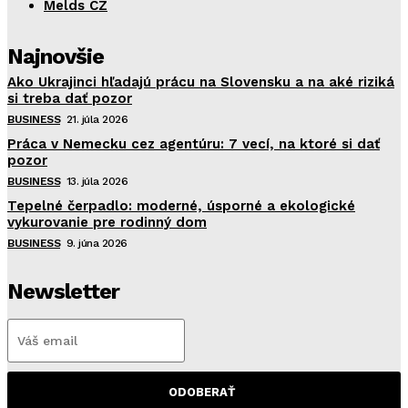
Melds CZ
Najnovšie
Ako Ukrajinci hľadajú prácu na Slovensku a na aké riziká
si treba dať pozor
BUSINESS
21. júla 2026
Práca v Nemecku cez agentúru: 7 vecí, na ktoré si dať
pozor
BUSINESS
13. júla 2026
Tepelné čerpadlo: moderné, úsporné a ekologické
vykurovanie pre rodinný dom
BUSINESS
9. júna 2026
Newsletter
ODOBERAŤ