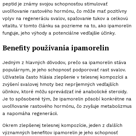
peptid je známy svojou schopnosťou stimulovať
uvoľňovanie rastového hormónu, čo môže mať pozitívny
vplyv na regeneráciu svalov, spaľovanie tukov a celkovú
vitalitu. V tomto článku sa pozrieme na to, ako ipamorelin
funguje, jeho výhody a potenciálne vedľajšie účinky.
Benefity používania ipamorelin
Jedným z hlavných dôvodov, prečo sa ipamorelin stáva
populárnym, je jeho schopnosť podporovať rast svalov.
Užívatelia často hlásia zlepšenie v telesnej kompozícii a
zvýšení svalovej hmoty bez nepríjemných vedľajších
účinkov, ktoré môžu sprevádzať iné anabolické steroidy.
Je to spôsobené tým, že ipamorelin pôsobí konkrétne na
uvoľňovanie rastového hormónu, čo zvyšuje metabolizmus
a napomáha regenerácii.
Okrem zlepšenej telesnej kompozície, jeden z ďalších
významných benefitov ipamorelin je jeho schopnosť