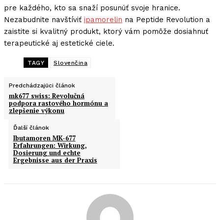
pre každého, kto sa snaží posunúť svoje hranice.
Nezabudnite navštíviť
ipamorelin
na Peptide Revolution a
zaistite si kvalitný produkt, ktorý vám pomôže dosiahnuť
terapeutické aj estetické ciele.
TAGY
Slovenčina
Predchádzajúci článok
mk677 swiss: Revolučná
podpora rastového hormónu a
zlepšenie výkonu
Ďalší článok
Ibutamoren MK-677
Erfahrungen: Wirkung,
Dosierung und echte
Ergebnisse aus der Praxis