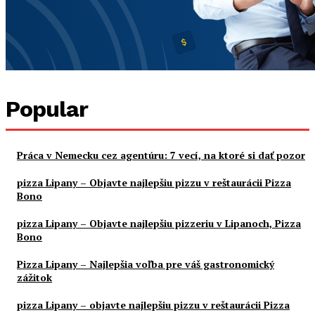
Popular
Práca v Nemecku cez agentúru: 7 vecí, na ktoré si dať pozor
pizza Lipany – Objavte najlepšiu pizzu v reštaurácii Pizza
Bono
pizza Lipany – Objavte najlepšiu pizzeriu v Lipanoch, Pizza
Bono
Pizza Lipany – Najlepšia voľba pre váš gastronomický
zážitok
pizza Lipany – objavte najlepšiu pizzu v reštaurácii Pizza