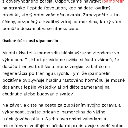
z dôveryhodného zdroja. Odporúčame navštíviť
ipamorelin
na stránke Peptide Revolution, kde nájdete kvalitný
produkt, ktorý splní vaše očakávania. Zabezpečte si tak
účinný, bezpečný a kvalitný zdroj ipamorelinu, ktorý vám
pomôže dosiahnuť vaše fitness ciele.
Osobné skúsenosti s ipamorelin
Mnohí užívatelia ipamorelin hlásia výrazné zlepšenie vo
výkonoch. Tí, ktorí pravidelne cvičia, si často všimnú, že
dokážu trénovať dlhšie a intenzívnejšie, zatiaľ čo sa
regenerácia po tréningu urýchli. Tým, že ipamorelin
pozitívne ovplyvňuje hladinu rastového hormónu, je možné
dosiahnuť lepšie výsledky aj pri diéte zameranej na
chudnutie alebo budovanie svalov.
Na záver, ak ste na ceste za zlepšením svojho zdravia a
výkonnosti, zvážte pridanie ipamorelinu do vášho
tréningového plánu. S jeho overenými výhodami a
minimálnymi vedľajšími účinkami predstavuje skvelú voľbu