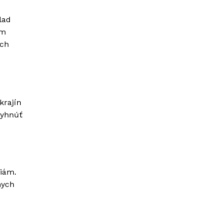
lad
ým
ých
krajín
vyhnúť
ciám.
nych