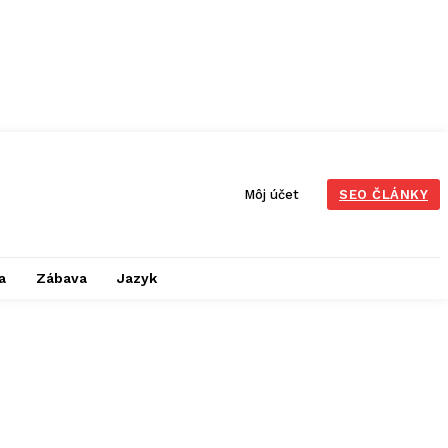
Môj účet
SEO ČLÁNKY
a
Zábava
Jazyk