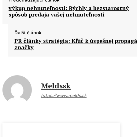
výkup nehnuteľnosti: Rýchly a bezstarostný
spôsob predaja vašej nehnuteľnosti
Ďalší článok
PR články stratégia: Kľúč k úspešnej propagá
značky
Meldssk
https://www.melds.sk