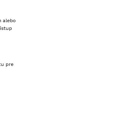
m alebo
ístup
tu pre