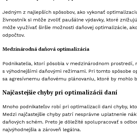
Jedným z najlepších spôsobov, ako vykonať optimalizaciu
živnostník si môže zvoliť paušálne výdavky, ktoré zniž
môže využívať širšie možnosti daňovej optimalizácie, ako
odpočtov.
Medzinárodná daňová optimalizácia
Podnikatelia, ktorí pôsobia v medzinárodnom prostredí, m
s výhodnejšími daňovými režimami. Pri tomto spôsobe opti
sa agresívnemu daňovému plánovaniu, ktoré by mohlo b
Najčastejšie chyby pri optimalizácii daní
Mnoho podnikateľov robí pri optimalizacii dani chyby, 
Medzi najčastejšie chyby patrí nesprávne uplatnenie ná
daňových schém. Preto je dôležité spolupracovať s odborn
najvýhodnejšia a zároveň legálna.