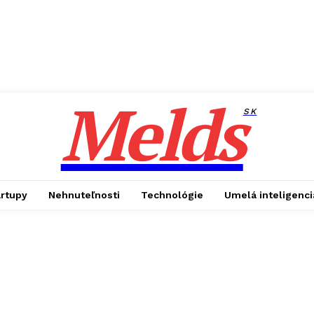
Melds
SK
artupy
Nehnuteľnosti
Technológie
Umelá inteligenci