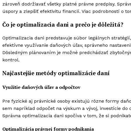
zároveň dodržiavať všetky platné právne predpisy. Spr
úspory a zlepšiť efektivitu financií. Viac podrobností o t
Čo je optimalizacia dani a prečo je dôležitá?
Optimalizacia dani predstavuje súbor legálnych stratégi
efektívne využívanie daňových úľav, správneho nastaven
Dôsledným plánovaním je možné predchádzať zbytočným
kontrol.
Najčastejšie metódy optimalizácie daní
Využitie daňových úľav a odpočtov
Pre fyzické aj právnické osoby existujú rôzne formy daň
sem napríklad odpočet na výskum a vývoj, investície do 
Správna optimalizacia dani spočíva v tom, že si podnika
Optimalizácia právnej formy podnikania