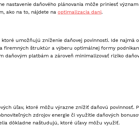
ávne nastavenie daňového plánovania môže priniesť význa
om, ako na to, nájdete na
optimalizacia dani
.
í, ktoré umožňujú zníženie daňovej povinnosti. Ide najmä o
ia firemných štruktúr a výberu optimálnej formy podnikan
 daňovým platbám a zároveň minimalizovať riziko daňo
ových úľav, ktoré môžu výrazne znížiť daňovú povinnosť. P
obnoviteľných zdrojov energie či využitie daňových bonuso
telia dôkladne naštudujú, ktoré úľavy môžu využiť.