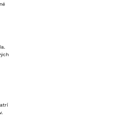
mné
ia.
vých
atrí
v.