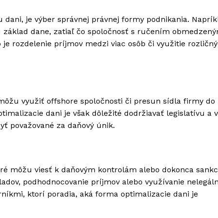
 dani, je výber správnej právnej formy podnikania. Naprík
ujú základ dane, zatiaľ čo spoločnosť s ručením obmedzen
 je rozdelenie príjmov medzi viac osôb či využitie rozličn
ôžu využiť offshore spoločnosti či presun sídla firmy do 
malizacie dani je však dôležité dodržiavať legislatívu a 
yť považované za daňový únik.
ktoré môžu viesť k daňovým kontrolám alebo dokonca sank
kladov, podhodnocovanie príjmov alebo využívanie nelegál
íkmi, ktorí poradia, aká forma optimalizacie dani je