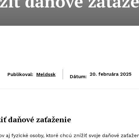
žiť daňové zaťaž
Publikoval:
Meldssk
20. februára 2025
Dátum:
iť daňové zaťaženie
v aj fyzické osoby, ktoré chcú znížiť svoje daňové zaťažen