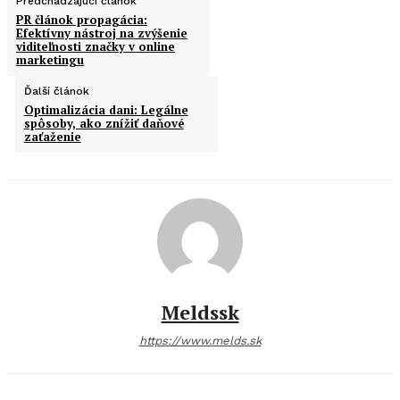
Predchádzajúci článok
PR článok propagácia:
Efektívny nástroj na zvýšenie
viditeľnosti značky v online
marketingu
Ďalší článok
Optimalizácia dani: Legálne
spôsoby, ako znížiť daňové
zaťaženie
Meldssk
https://www.melds.sk