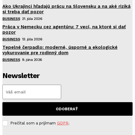
Ako Ukrajinci hľadajú prácu na Slovensku a na aké riziká
si treba dať pozor
BUSINESS
21. júla 2026
Práca v Nemecku cez agentúru: 7 vecí, na ktoré si dať
pozor
BUSINESS
13. júla 2026
Tepelné čerpadlo: moderné, úsporné a ekologické
vykurovanie pre rodinný dom
BUSINESS
9. júna 2026
Newsletter
ODOBERAŤ
Prečítal som a prijímam
GDPR
.