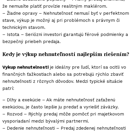
že nemusíte platiť provízie realitným maklérom.
– Žiadne opravy – Nehnuteľnosť nemusí byť v perfektnom
stave, výkup je možný aj pri problémoch s právnym či
technickým stavom.
– Istota – Seriózni investori garantujú férové podmienky a
bezpečný priebeh predaja.
Kedy je výkup nehnuteľností najlepším riešením?
Vykup nehnutelnosti
je ideálny pre ľudí, ktorí sa ocitli vo
finančných ťažkostiach alebo sa potrebujú rýchlo zbaviť
nehnuteľnosti z rôznych dôvodov. Medzi typické situácie
patrí:
– Dlhy a exekúcie – Ak máte nehnuteľnosť zaťaženú
exekúciou, je často lepšie ju predať a vyriešiť záväzky.
– Rozvod – Rýchly predaj môže pomôcť pri majetkovom
vysporiadaní medzi bývalými partnermi.
– Dedenie nehnuteľnosti – Predaj zdedenej nehnuteľnosti