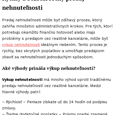
nehnuteľnosti
Predaj nehnuteľnosti môže byť zdĺhavý proces, ktorý
zahŕňa množstvo administratívnych krokov. Pre tých, ktorí
potrebujú okamžitú finančnú hotovosť alebo majú
problémy s predajom cez realitné kancelárie, môže byť
vykup nehnutelnosti
ideálnym riešením. Tento proces je
rýchly, bez skrytých poplatkov a umožňuje predajcom
zbaviť sa nehnuteľnosti jednoduchým spôsobom.
Aké výhody prináša výkup nehnuteľností?
Vykup nehnutelnosti
má mnoho výhod oproti tradičnému
predaju nehnuteľností cez realitné kancelárie. Medzi
hlavné výhody patrí:
– Rýchlosť – Peniaze získate už do 24 hodín od podpisu
zmluvy.
– Žiadne dodatočné poplatky – Priamy predaj znamená,