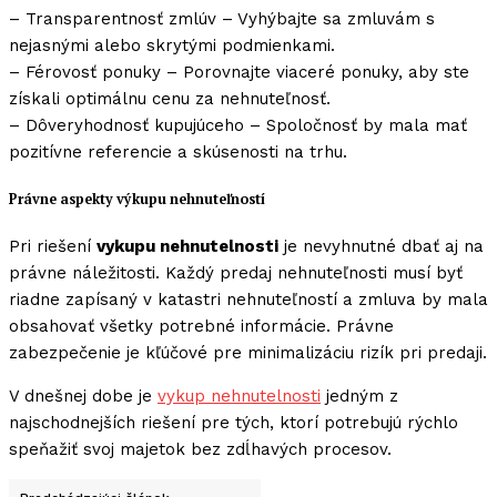
– Transparentnosť zmlúv – Vyhýbajte sa zmluvám s
nejasnými alebo skrytými podmienkami.
– Férovosť ponuky – Porovnajte viaceré ponuky, aby ste
získali optimálnu cenu za nehnuteľnosť.
– Dôveryhodnosť kupujúceho – Spoločnosť by mala mať
pozitívne referencie a skúsenosti na trhu.
Právne aspekty výkupu nehnuteľností
Pri riešení
vykupu nehnutelnosti
je nevyhnutné dbať aj na
právne náležitosti. Každý predaj nehnuteľnosti musí byť
riadne zapísaný v katastri nehnuteľností a zmluva by mala
obsahovať všetky potrebné informácie. Právne
zabezpečenie je kľúčové pre minimalizáciu rizík pri predaji.
V dnešnej dobe je
vykup nehnutelnosti
jedným z
najschodnejších riešení pre tých, ktorí potrebujú rýchlo
speňažiť svoj majetok bez zdĺhavých procesov.