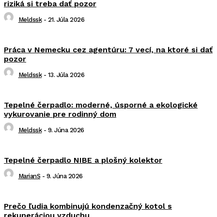
riziká si treba dať pozor
Meldssk
-
21. Júla 2026
Práca v Nemecku cez agentúru: 7 vecí, na ktoré si dať
pozor
Meldssk
-
13. Júla 2026
Tepelné čerpadlo: moderné, úsporné a ekologické
vykurovanie pre rodinný dom
Meldssk
-
9. Júna 2026
Tepelné čerpadlo NIBE a plošný kolektor
MarianS
-
9. Júna 2026
Prečo ľudia kombinujú kondenzačný kotol s
rekuperáciou vzduchu