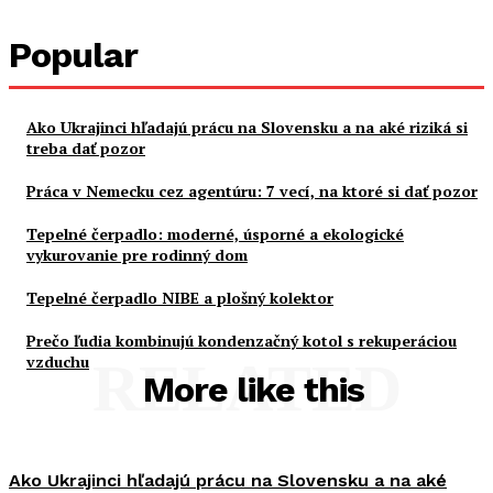
Popular
Ako Ukrajinci hľadajú prácu na Slovensku a na aké riziká si
treba dať pozor
Práca v Nemecku cez agentúru: 7 vecí, na ktoré si dať pozor
Tepelné čerpadlo: moderné, úsporné a ekologické
vykurovanie pre rodinný dom
Tepelné čerpadlo NIBE a plošný kolektor
Prečo ľudia kombinujú kondenzačný kotol s rekuperáciou
vzduchu
RELATED
More like this
Ako Ukrajinci hľadajú prácu na Slovensku a na aké