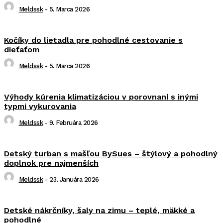
Meldssk
-
5. Marca 2026
Kočíky do lietadla pre pohodlné cestovanie s
dieťaťom
Meldssk
-
5. Marca 2026
Výhody kúrenia klimatizáciou v porovnaní s inými
typmi vykurovania
Meldssk
-
9. Februára 2026
Detský turban s mašľou BySues – štýlový a pohodlný
doplnok pre najmenších
Meldssk
-
23. Januára 2026
Detské nákrčníky, šaly na zimu – teplé, mäkké a
pohodlné