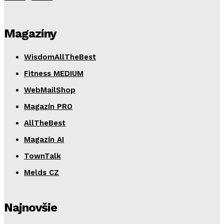
Magazíny
WisdomAllTheBest
Fitness MEDIUM
WebMailShop
Magazín PRO
AllTheBest
Magazín AI
TownTalk
Melds CZ
Najnovšie