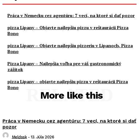
Práca v Nemecku cez agentúru: 7 vecí, na ktoré si dať pozor
pizza Lipany – Objavte najlepšiu pizzu v reštaurácii Pizza
Bono
pizza Lipany – Objavte najlepšiu pizzeriu v Lipanoch, Pizza
Bono
Pizza Lipany – Najlepšia voľba pre váš gastronomický
zážitok
pizza Lipany – objavte najlepšiu pizzu v reštaurácii Pizza
Bono
RELATED
More like this
Práca v Nemecku cez agentúru: 7 vecí, na ktoré si dať
pozor
Meldssk
-
13. Júla 2026