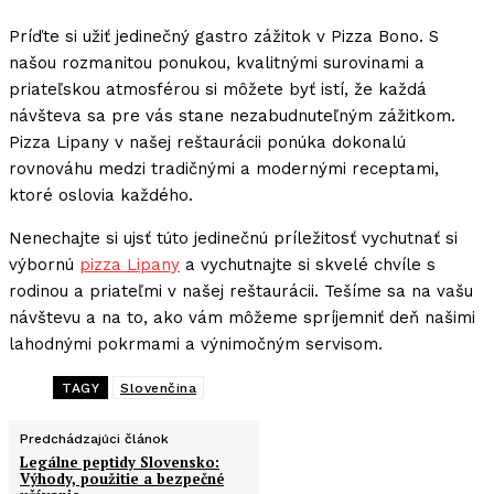
Príďte si užiť jedinečný gastro zážitok v Pizza Bono. S
našou rozmanitou ponukou, kvalitnými surovinami a
priateľskou atmosférou si môžete byť istí, že každá
návšteva sa pre vás stane nezabudnuteľným zážitkom.
Pizza Lipany v našej reštaurácii ponúka dokonalú
rovnováhu medzi tradičnými a modernými receptami,
ktoré oslovia každého.
Nenechajte si ujsť túto jedinečnú príležitosť vychutnať si
výbornú
pizza Lipany
a vychutnajte si skvelé chvíle s
rodinou a priateľmi v našej reštaurácii. Tešíme sa na vašu
návštevu a na to, ako vám môžeme spríjemniť deň našimi
lahodnými pokrmami a výnimočným servisom.
TAGY
Slovenčina
Predchádzajúci článok
Legálne peptidy Slovensko:
Výhody, použitie a bezpečné