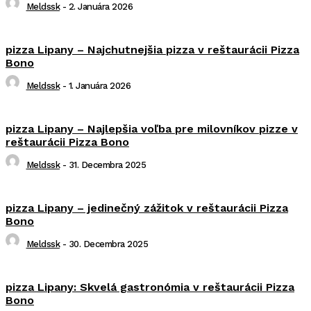
Meldssk
-
2. Januára 2026
pizza Lipany – Najchutnejšia pizza v reštaurácii Pizza
Bono
Meldssk
-
1. Januára 2026
pizza Lipany – Najlepšia voľba pre milovníkov pizze v
reštaurácii Pizza Bono
Meldssk
-
31. Decembra 2025
pizza Lipany – jedinečný zážitok v reštaurácii Pizza
Bono
Meldssk
-
30. Decembra 2025
pizza Lipany: Skvelá gastronómia v reštaurácii Pizza
Bono