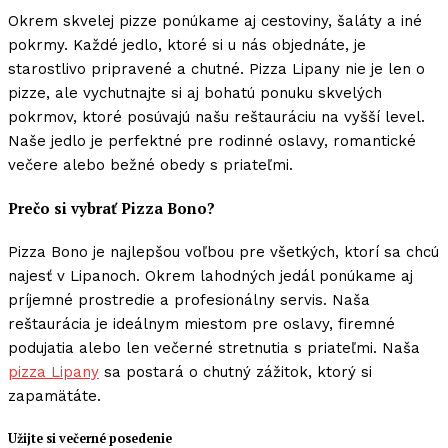
Okrem skvelej pizze ponúkame aj cestoviny, šaláty a iné
pokrmy. Každé jedlo, ktoré si u nás objednáte, je
starostlivo pripravené a chutné. Pizza Lipany nie je len o
pizze, ale vychutnajte si aj bohatú ponuku skvelých
pokrmov, ktoré posúvajú našu reštauráciu na vyšší level.
Naše jedlo je perfektné pre rodinné oslavy, romantické
večere alebo bežné obedy s priateľmi.
Prečo si vybrať Pizza Bono?
Pizza Bono je najlepšou voľbou pre všetkých, ktorí sa chcú
najesť v Lipanoch. Okrem lahodných jedál ponúkame aj
príjemné prostredie a profesionálny servis. Naša
reštaurácia je ideálnym miestom pre oslavy, firemné
podujatia alebo len večerné stretnutia s priateľmi. Naša
pizza Lipany
sa postará o chutný zážitok, ktorý si
zapamätáte.
Užijte si večerné posedenie