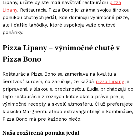
Lipany, určite by ste mali navštíviť reštauráciu
pizza
Lipany
. Reštaurácia Pizza Bono je známa svojou širokou
ponukou chutných jedál, kde dominujú výnimočné pizze,
ale i ďalšie lahôdky, ktoré uspokoja vaše chuťové
poháriky.
Pizza Lipany – výnimočné chutě v
Pizza Bono
Reštaurácia Pizza Bono sa zameriava na kvalitu a
čerstvosť surovín, čo zaručuje, že každá
pizza Lipany
je
pripravená s láskou a precíznosťou. Ľudia prichádzajú do
tejto reštaurácie z rôznych kútov okolia práve pre jej
výnimočné recepty a skvelú atmosféru. Či už preferujete
klasickú Margheritu alebo extravagantnejšie kombinácie,
Pizza Bono má pre každého niečo.
Naša rozšírená ponuka jedál