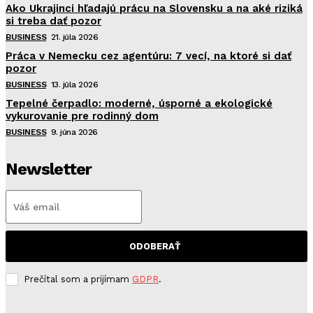
Ako Ukrajinci hľadajú prácu na Slovensku a na aké riziká
si treba dať pozor
BUSINESS
21. júla 2026
Práca v Nemecku cez agentúru: 7 vecí, na ktoré si dať
pozor
BUSINESS
13. júla 2026
Tepelné čerpadlo: moderné, úsporné a ekologické
vykurovanie pre rodinný dom
BUSINESS
9. júna 2026
Newsletter
ODOBERAŤ
Prečítal som a prijímam
GDPR
.