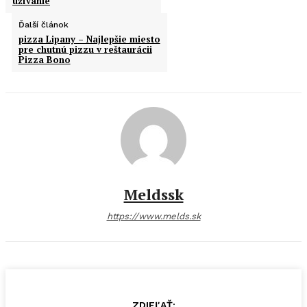
užívanie
Ďalší článok
pizza Lipany – Najlepšie miesto
pre chutnú pizzu v reštaurácii
Pizza Bono
Meldssk
https://www.melds.sk
ZDIEĽAŤ: