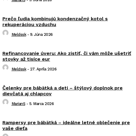
Prečo ľudia kombinujú kondenzačný kotol s
rekuperáciou vzduchu
Meldssk
-
9. Júna 2026
Refinancovanie úveru: Ako zistiť, či vám môže ušetriť
stovky až tisíce eur
Meldssk
-
27. Apríla 2026
Čelenky pre bábätká a deti – štýlový doplnok pre
dievčatá aj chlapcov
MarianS
-
5. Marca 2026
Rampersy pre bábätká – ideálne letné oblečenie pre
vaše dieťa