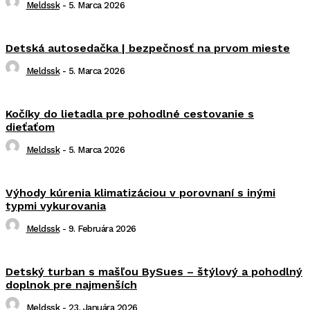
Meldssk
-
5. Marca 2026
Detská autosedačka | bezpečnosť na prvom mieste
Meldssk
-
5. Marca 2026
Kočíky do lietadla pre pohodlné cestovanie s
dieťaťom
Meldssk
-
5. Marca 2026
Výhody kúrenia klimatizáciou v porovnaní s inými
typmi vykurovania
Meldssk
-
9. Februára 2026
Detský turban s mašľou BySues – štýlový a pohodlný
doplnok pre najmenších
Meldssk
-
23. Januára 2026