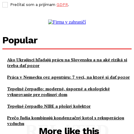
Prečítal som a prijímam
GDPR
.
Popular
Ako Ukrajinci hľadajú prácu na Slovensku a na aké riziká si
treba dať pozor
Práca v Nemecku cez agentúru: 7 vecí, na ktoré si dať pozor
Tepelné čerpadlo: moderné, úsporné a ekologické
vykurovanie pre rodinný dom
Tepelné čerpadlo NIBE a plošný kolektor
Prečo ľudia kombinujú kondenzačný kotol s rekuperáciou
vzduchu
RELATED
More like this