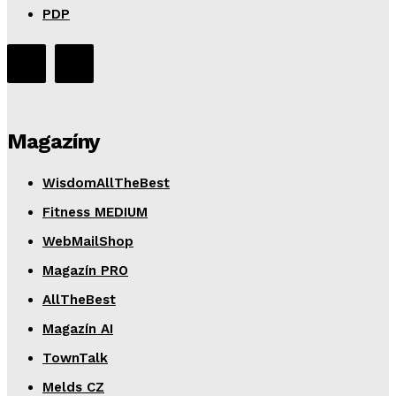
PDP
Magazíny
WisdomAllTheBest
Fitness MEDIUM
WebMailShop
Magazín PRO
AllTheBest
Magazín AI
TownTalk
Melds CZ