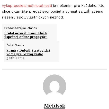
vykup podielu nehnutelnosti
je riešením pre každého, kto
chce okamžite predať svoj podiel a vyhnúť sa zdĺhavému
riešeniu spoluvlastníckych nezhôd.
Predchádzajúci článok
Pridať inzerát firmy: Kľúč k
úspešnej online propagácii
Ďalší článok
Firma v Dubaji: Strategická
voľba pre rozvoj vášho
podnikania
Meldssk