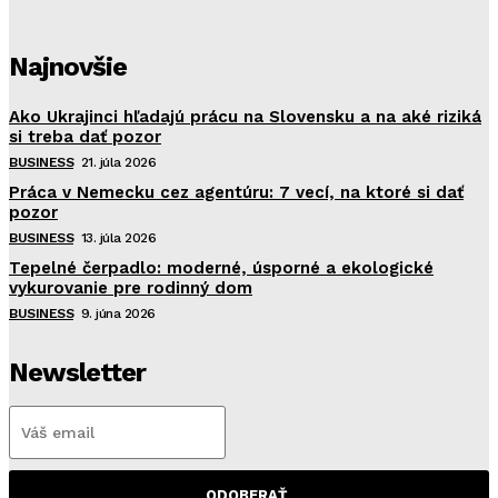
Najnovšie
Ako Ukrajinci hľadajú prácu na Slovensku a na aké riziká
si treba dať pozor
BUSINESS
21. júla 2026
Práca v Nemecku cez agentúru: 7 vecí, na ktoré si dať
pozor
BUSINESS
13. júla 2026
Tepelné čerpadlo: moderné, úsporné a ekologické
vykurovanie pre rodinný dom
BUSINESS
9. júna 2026
Newsletter
ODOBERAŤ