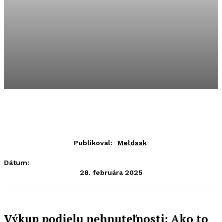
Publikoval:
Meldssk
Dátum:
28. februára 2025
Výkup podielu nehnuteľnosti: Ako to