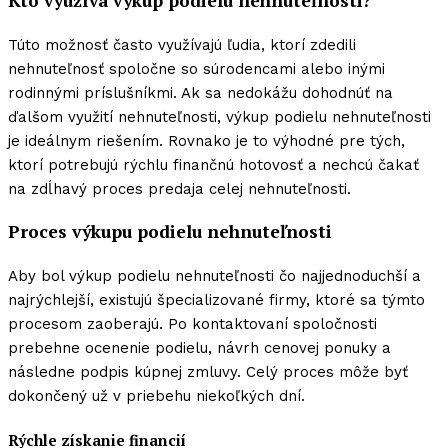
Kto využíva výkup podielu nehnuteľnosti?
Túto možnosť často využívajú ľudia, ktorí zdedili
nehnuteľnosť spoločne so súrodencami alebo inými
rodinnými príslušníkmi. Ak sa nedokážu dohodnúť na
ďalšom využití nehnuteľnosti, výkup podielu nehnuteľnosti
je ideálnym riešením. Rovnako je to výhodné pre tých,
ktorí potrebujú rýchlu finančnú hotovosť a nechcú čakať
na zdĺhavý proces predaja celej nehnuteľnosti.
Proces výkupu podielu nehnuteľnosti
Aby bol výkup podielu nehnuteľnosti čo najjednoduchší a
najrýchlejší, existujú špecializované firmy, ktoré sa týmto
procesom zaoberajú. Po kontaktovaní spoločnosti
prebehne ocenenie podielu, návrh cenovej ponuky a
následne podpis kúpnej zmluvy. Celý proces môže byť
dokončený už v priebehu niekoľkých dní.
Rýchle získanie financií