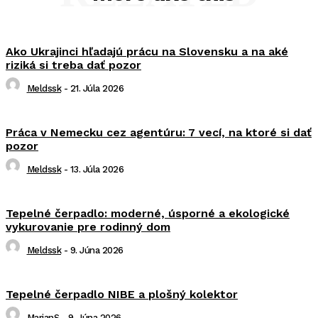
Ako Ukrajinci hľadajú prácu na Slovensku a na aké
riziká si treba dať pozor
Meldssk
-
21. Júla 2026
Práca v Nemecku cez agentúru: 7 vecí, na ktoré si dať
pozor
Meldssk
-
13. Júla 2026
Tepelné čerpadlo: moderné, úsporné a ekologické
vykurovanie pre rodinný dom
Meldssk
-
9. Júna 2026
Tepelné čerpadlo NIBE a plošný kolektor
MarianS
-
9. Júna 2026