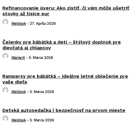
Refinancovanie úveru: Ako zistiť, či vám môže ušetriť
stovky až tisíce eur
Meldssk
-
27. Apríla 2026
Čelenky pre bábätká a deti – štýlový doplnok pre
dievčatá aj chlapcov
MarianS
-
5. Marca 2026
Rampersy pre bábätká – ideálne letné oblečenie pre
vaše dieťa
Meldssk
-
5. Marca 2026
Detská autosedačka | bezpečnosť na prvom mieste
Meldssk
-
5. Marca 2026