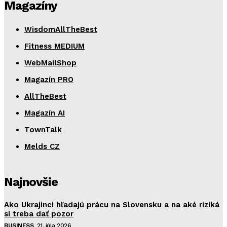
Magazíny
WisdomAllTheBest
Fitness MEDIUM
WebMailShop
Magazín PRO
AllTheBest
Magazín AI
TownTalk
Melds CZ
Najnovšie
Ako Ukrajinci hľadajú prácu na Slovensku a na aké riziká
si treba dať pozor
BUSINESS
21. júla 2026