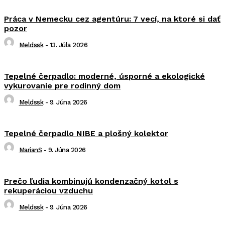
Práca v Nemecku cez agentúru: 7 vecí, na ktoré si dať
pozor
Meldssk
-
13. Júla 2026
Tepelné čerpadlo: moderné, úsporné a ekologické
vykurovanie pre rodinný dom
Meldssk
-
9. Júna 2026
Tepelné čerpadlo NIBE a plošný kolektor
MarianS
-
9. Júna 2026
Prečo ľudia kombinujú kondenzačný kotol s
rekuperáciou vzduchu
Meldssk
-
9. Júna 2026