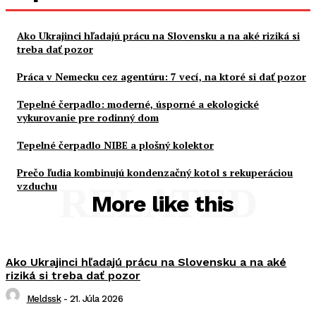
Ako Ukrajinci hľadajú prácu na Slovensku a na aké riziká si
treba dať pozor
Práca v Nemecku cez agentúru: 7 vecí, na ktoré si dať pozor
Tepelné čerpadlo: moderné, úsporné a ekologické
vykurovanie pre rodinný dom
Tepelné čerpadlo NIBE a plošný kolektor
Prečo ľudia kombinujú kondenzačný kotol s rekuperáciou
vzduchu
RELATED
More like this
Ako Ukrajinci hľadajú prácu na Slovensku a na aké
riziká si treba dať pozor
Meldssk
-
21. Júla 2026