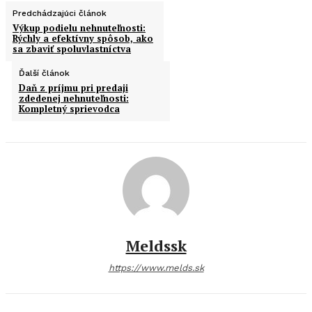
Predchádzajúci článok
Výkup podielu nehnuteľnosti:
Rýchly a efektívny spôsob, ako
sa zbaviť spoluvlastníctva
Ďalší článok
Daň z príjmu pri predaji
zdedenej nehnuteľnosti:
Kompletný sprievodca
Meldssk
https://www.melds.sk