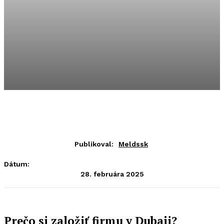
Publikoval:
Meldssk
Dátum:
28. februára 2025
Prečo si založiť firmu v Dubaji?