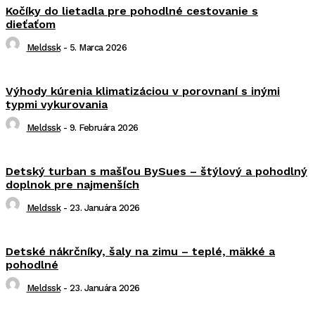
Kočíky do lietadla pre pohodlné cestovanie s
dieťaťom
Meldssk
-
5. Marca 2026
Výhody kúrenia klimatizáciou v porovnaní s inými
typmi vykurovania
Meldssk
-
9. Februára 2026
Detský turban s mašľou BySues – štýlový a pohodlný
doplnok pre najmenších
Meldssk
-
23. Januára 2026
Detské nákrčníky, šaly na zimu – teplé, mäkké a
pohodlné
Meldssk
-
23. Januára 2026