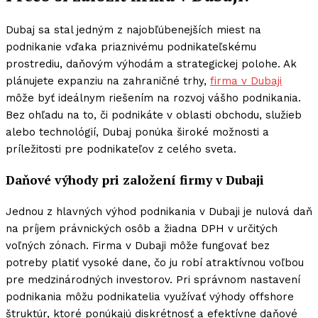
Dubaj sa stal jedným z najobľúbenejších miest na
podnikanie vďaka priaznivému podnikateľskému
prostrediu, daňovým výhodám a strategickej polohe. Ak
plánujete expanziu na zahraničné trhy,
firma v Dubaji
môže byť ideálnym riešením na rozvoj vášho podnikania.
Bez ohľadu na to, či podnikáte v oblasti obchodu, služieb
alebo technológií, Dubaj ponúka široké možnosti a
príležitosti pre podnikateľov z celého sveta.
Daňové výhody pri založení firmy v Dubaji
Jednou z hlavných výhod podnikania v Dubaji je nulová daň
na príjem právnických osôb a žiadna DPH v určitých
voľných zónach.
Firma v Dubaji
môže fungovať bez
potreby platiť vysoké dane, čo ju robí atraktívnou voľbou
pre medzinárodných investorov. Pri správnom nastavení
podnikania môžu podnikatelia využívať výhody offshore
štruktúr, ktoré ponúkajú diskrétnosť a efektívne daňové