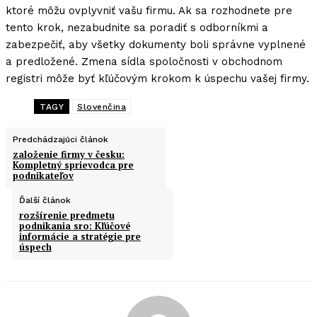
ktoré môžu ovplyvniť vašu firmu. Ak sa rozhodnete pre
tento krok, nezabudnite sa poradiť s odborníkmi a
zabezpečiť, aby všetky dokumenty boli správne vyplnené
a predložené. Zmena sídla spoločnosti v obchodnom
registri môže byť kľúčovým krokom k úspechu vašej firmy.
TAGY
Slovenčina
Predchádzajúci článok
založenie firmy v česku:
Kompletný sprievodca pre
podnikateľov
Ďalší článok
rozšírenie predmetu
podnikania sro: Kľúčové
informácie a stratégie pre
úspech