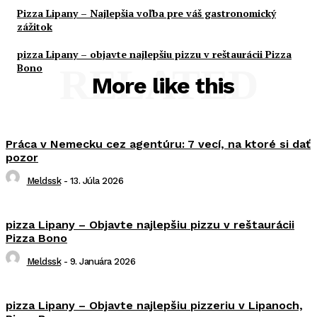
Pizza Lipany – Najlepšia voľba pre váš gastronomický
zážitok
pizza Lipany – objavte najlepšiu pizzu v reštaurácii Pizza
Bono
RELATED
More like this
Práca v Nemecku cez agentúru: 7 vecí, na ktoré si dať
pozor
Meldssk
-
13. Júla 2026
pizza Lipany – Objavte najlepšiu pizzu v reštaurácii
Pizza Bono
Meldssk
-
9. Januára 2026
pizza Lipany – Objavte najlepšiu pizzeriu v Lipanoch,