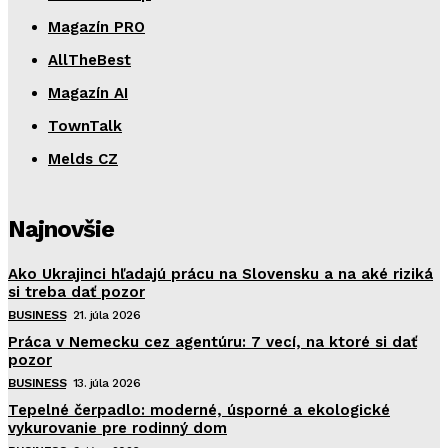
Magazín PRO
AllTheBest
Magazín AI
TownTalk
Melds CZ
Najnovšie
Ako Ukrajinci hľadajú prácu na Slovensku a na aké riziká
si treba dať pozor
BUSINESS
21. júla 2026
Práca v Nemecku cez agentúru: 7 vecí, na ktoré si dať
pozor
BUSINESS
13. júla 2026
Tepelné čerpadlo: moderné, úsporné a ekologické
vykurovanie pre rodinný dom