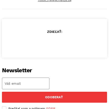
https://www.melds.sk
ZDIEĽAŤ:
Newsletter
ODOBERAŤ
Prečítal som a prijímam
GDPR
.