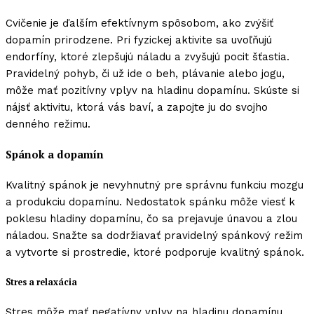
Cvičenie je ďalším efektívnym spôsobom, ako zvýšiť
dopamín prirodzene. Pri fyzickej aktivite sa uvoľňujú
endorfíny, ktoré zlepšujú náladu a zvyšujú pocit šťastia.
Pravidelný pohyb, či už ide o beh, plávanie alebo jogu,
môže mať pozitívny vplyv na hladinu dopamínu. Skúste si
nájsť aktivitu, ktorá vás baví, a zapojte ju do svojho
denného režimu.
Spánok a dopamín
Kvalitný spánok je nevyhnutný pre správnu funkciu mozgu
a produkciu dopamínu. Nedostatok spánku môže viesť k
poklesu hladiny dopamínu, čo sa prejavuje únavou a zlou
náladou. Snažte sa dodržiavať pravidelný spánkový režim
a vytvorte si prostredie, ktoré podporuje kvalitný spánok.
Stres a relaxácia
Stres môže mať negatívny vplyv na hladinu dopamínu.