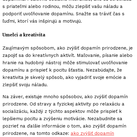
s priateľmi alebo rodinou, môžu zlepšiť vašu náladu a
podporiť uvoľňovanie dopamínu. Snažte sa tráviť čas s
ľuďmi, ktorí vás inšpirujú a motivujú.
Umelci a kreativita
Zaujímavým spôsobom, ako zvýšiť dopamín prirodzene, je
zapojiť sa do kreatívnych aktivít. Maľovanie, písanie alebo
hranie na hudobný nástroj môže stimulovať uvoľňovanie
dopamínu a prispieť k pocitu šťastia. Nezabúdajte, že
kreativita je skvelý spôsob, ako vyjadriť svoje emócie a
zlepšiť svoju náladu.
Na záver, existuje mnoho spôsobov, ako zvýšiť dopamín
prirodzene. Od stravy a fyzickej aktivity po relaxáciu a
socializáciu, každý z týchto aspektov môže prispieť k
lepšiemu pocitu a zvýšeniu motivácie. Nezabudnite sa
pozrieť na ďalšie informácie o tom, ako zvýšiť dopamín
prirodzene, na tomto odkaze:
ako zvýšiť dopamín