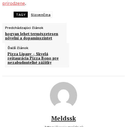
prirodzene
.
TAGY
Slovenčina
Predchádzajúci článok
hogyan lehet természetesen
növelni a dopaminszintet
Ďalší článok
Pizza Lipany – Skvelá
reštaurácia Pizza Bono pre
nezabudnuteľné zážitky
Meldssk