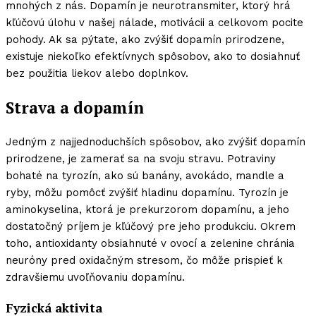
mnohých z nás. Dopamín je neurotransmiter, ktorý hrá
kľúčovú úlohu v našej nálade, motivácii a celkovom pocite
pohody. Ak sa pýtate, ako zvýšiť dopamín prirodzene,
existuje niekoľko efektívnych spôsobov, ako to dosiahnuť
bez použitia liekov alebo doplnkov.
Strava a dopamín
Jedným z najjednoduchších spôsobov, ako zvýšiť dopamín
prirodzene, je zamerať sa na svoju stravu. Potraviny
bohaté na tyrozín, ako sú banány, avokádo, mandle a
ryby, môžu pomôcť zvýšiť hladinu dopamínu. Tyrozín je
aminokyselina, ktorá je prekurzorom dopamínu, a jeho
dostatočný príjem je kľúčový pre jeho produkciu. Okrem
toho, antioxidanty obsiahnuté v ovocí a zelenine chránia
neuróny pred oxidačným stresom, čo môže prispieť k
zdravšiemu uvoľňovaniu dopamínu.
Fyzická aktivita