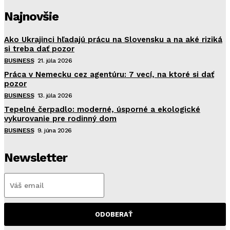
Najnovšie
Ako Ukrajinci hľadajú prácu na Slovensku a na aké riziká
si treba dať pozor
BUSINESS
21. júla 2026
Práca v Nemecku cez agentúru: 7 vecí, na ktoré si dať
pozor
BUSINESS
13. júla 2026
Tepelné čerpadlo: moderné, úsporné a ekologické
vykurovanie pre rodinný dom
BUSINESS
9. júna 2026
Newsletter
ODOBERAŤ