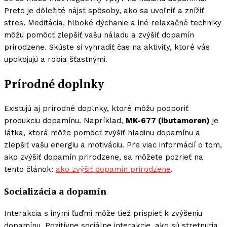
Preto je dôležité nájsť spôsoby, ako sa uvoľniť a znížiť
stres. Meditácia, hlboké dýchanie a iné relaxačné techniky
môžu pomôcť zlepšiť vašu náladu a zvýšiť dopamín
prirodzene. Skúste si vyhradiť čas na aktivity, ktoré vás
upokojujú a robia šťastnými.
Prírodné doplnky
Existujú aj prírodné doplnky, ktoré môžu podporiť
produkciu dopamínu. Napríklad,
MK-677 (ibutamoren)
je
látka, ktorá môže pomôcť zvýšiť hladinu dopamínu a
zlepšiť vašu energiu a motiváciu. Pre viac informácií o tom,
ako zvýšiť dopamín prirodzene, sa môžete pozrieť na
tento článok:
ako zvýšiť dopamín prirodzene
.
Socializácia a dopamín
Interakcia s inými ľuďmi môže tiež prispieť k zvýšeniu
dopamínu. Pozitívne sociálne interakcie, ako sú stretnutia