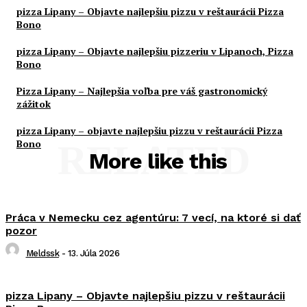
pizza Lipany – Objavte najlepšiu pizzu v reštaurácii Pizza
Bono
pizza Lipany – Objavte najlepšiu pizzeriu v Lipanoch, Pizza
Bono
Pizza Lipany – Najlepšia voľba pre váš gastronomický
zážitok
pizza Lipany – objavte najlepšiu pizzu v reštaurácii Pizza
Bono
RELATED
More like this
Práca v Nemecku cez agentúru: 7 vecí, na ktoré si dať
pozor
Meldssk
-
13. Júla 2026
pizza Lipany – Objavte najlepšiu pizzu v reštaurácii