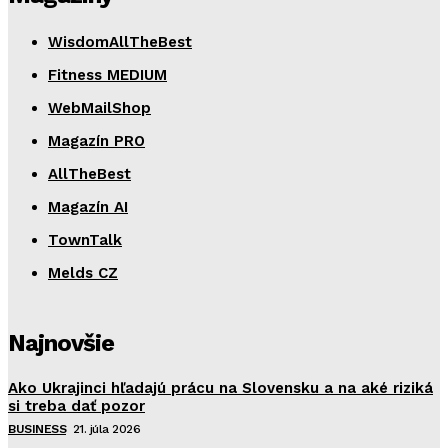
WisdomAllTheBest
Fitness MEDIUM
WebMailShop
Magazín PRO
AllTheBest
Magazín AI
TownTalk
Melds CZ
Najnovšie
Ako Ukrajinci hľadajú prácu na Slovensku a na aké riziká
si treba dať pozor
BUSINESS
21. júla 2026