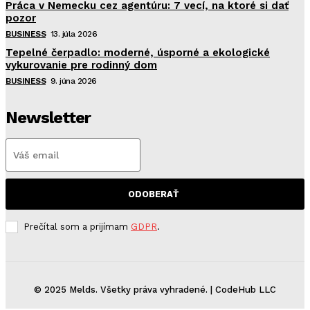
Práca v Nemecku cez agentúru: 7 vecí, na ktoré si dať
pozor
BUSINESS
13. júla 2026
Tepelné čerpadlo: moderné, úsporné a ekologické
vykurovanie pre rodinný dom
BUSINESS
9. júna 2026
Newsletter
ODOBERAŤ
Prečítal som a prijímam
GDPR
.
© 2025 Melds. Všetky práva vyhradené. | CodeHub LLC