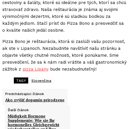
cestoviny a šaláty, ktoré sú ideálne pre tých, ktorí sa chcú
stravovať zdravo. Naša reštaurácia je známa aj svojimi
výnimočnými dezertmi, ktoré sú sladkou bodkou za
každým jedlom. Stačí prísť do Pizza Bono a presvedčiť sa
o kvalite našich jedál osobne.
Pizza Bono je reštaurácia, ktorá si zaslúži vašu pozornosť,
ak ste v Lipanoch. Nezabudnite navštíviť našu stránku a
objavte všetky chutné možnosti, ktoré ponúkame. Sme
presvedčení, že sa k nám radi vrátite a váš gastronomický
zážitok z
pizza Lipany
bude nezabudnuteľný!
TAGY
Slovenčina
Predchádzajúci článok
Ako zvýšiť dopamín prirodzene
Ďalší článok
Müdigkeit Hormone
Supplemente: Wie sie Ihr
hormonelles Gleichgewicht
wiederherstellen und Ihre