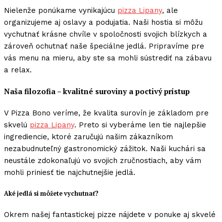
Nielenže ponúkame vynikajúcu
pizza Lipany
, ale
organizujeme aj oslavy a podujatia. Naši hostia si môžu
vychutnať krásne chvíle v spoločnosti svojich blízkych a
zároveň ochutnať naše špeciálne jedlá. Pripravíme pre
vás menu na mieru, aby ste sa mohli sústrediť na zábavu
a relax.
Naša filozofia – kvalitné suroviny a poctivý prístup
V Pizza Bono veríme, že kvalita surovín je základom pre
skvelú
pizza Lipany
. Preto si vyberáme len tie najlepšie
ingrediencie, ktoré zaručujú našim zákazníkom
nezabudnuteľný gastronomický zážitok. Naši kuchári sa
neustále zdokonaľujú vo svojich zručnostiach, aby vám
mohli priniesť tie najchutnejšie jedlá.
Aké jedlá si môžete vychutnať?
Okrem našej fantastickej pizze nájdete v ponuke aj skvelé