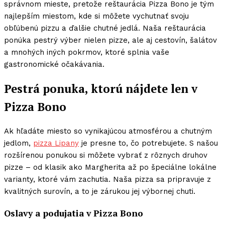
správnom mieste, pretože reštaurácia Pizza Bono je tým
najlepším miestom, kde si môžete vychutnať svoju
obľúbenú pizzu a ďalšie chutné jedlá. Naša reštaurácia
ponúka pestrý výber nielen pizze, ale aj cestovín, šalátov
a mnohých iných pokrmov, ktoré splnia vaše
gastronomické očakávania.
Pestrá ponuka, ktorú nájdete len v
Pizza Bono
Ak hľadáte miesto so vynikajúcou atmosférou a chutným
jedlom,
pizza Lipany
je presne to, čo potrebujete. S našou
rozšírenou ponukou si môžete vybrať z rôznych druhov
pizze – od klasik ako Margherita až po špeciálne lokálne
varianty, ktoré vám zachutia. Naša pizza sa pripravuje z
kvalitných surovín, a to je zárukou jej výbornej chuti.
Oslavy a podujatia v Pizza Bono